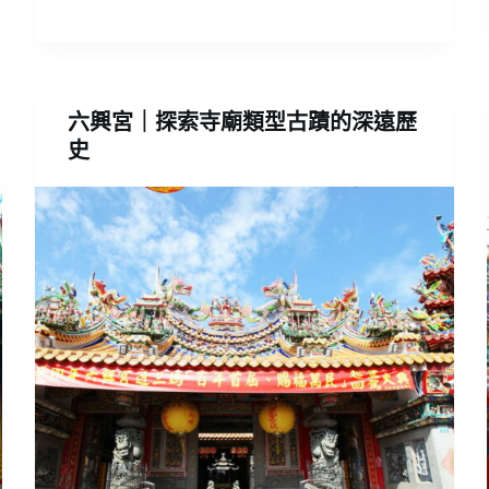
六興宮｜探索寺廟類型古蹟的深遠歷
史