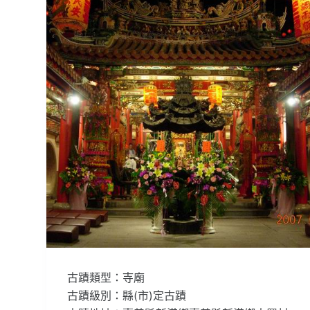
古蹟類型：寺廟
古蹟級別：縣(市)定古蹟