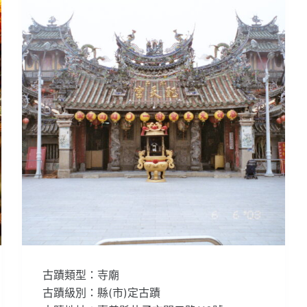
古蹟類型：寺廟
古蹟級別：縣(市)定古蹟