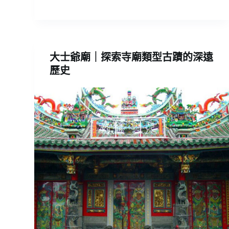
大士爺廟｜探索寺廟類型古蹟的深遠
歷史