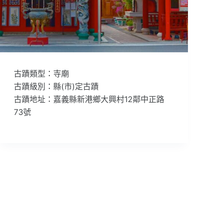
古蹟類型：寺廟
古蹟級別：縣(市)定古蹟
古蹟地址：嘉義縣新港鄉大興村12鄰中正路
73號