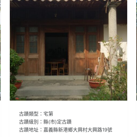
古蹟類型：宅第
古蹟級別：縣(市)定古蹟
古蹟地址：嘉義縣新港鄉大興村大興路19號