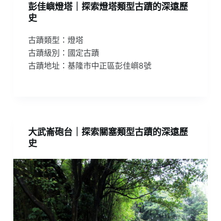
彭佳嶼燈塔｜探索燈塔類型古蹟的深遠歷
史
古蹟類型：燈塔
古蹟級別：國定古蹟
古蹟地址：基隆市中正區彭佳嶼8號
大武崙砲台｜探索關塞類型古蹟的深遠歷
史