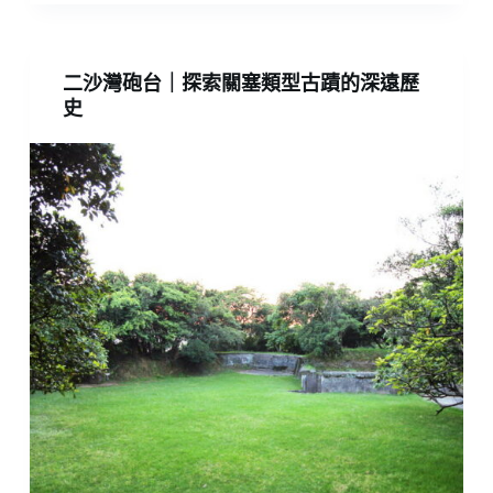
二沙灣砲台｜探索關塞類型古蹟的深遠歷
史