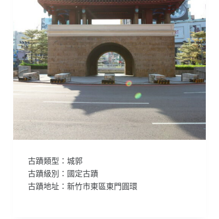
古蹟類型：城郭
古蹟級別：國定古蹟
古蹟地址：新竹市東區東門圓環