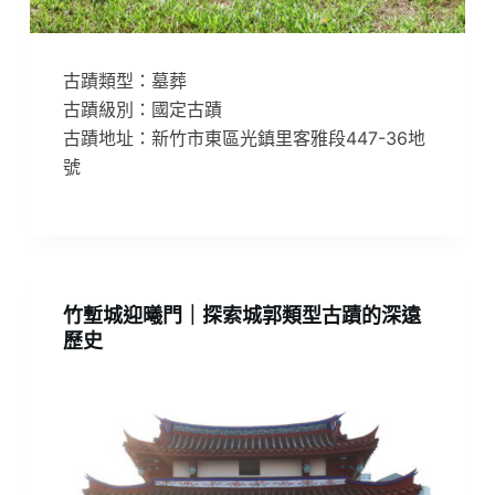
古蹟類型：墓葬
古蹟級別：國定古蹟
古蹟地址：新竹市東區光鎮里客雅段447-36地
號
竹塹城迎曦門｜探索城郭類型古蹟的深遠
歷史