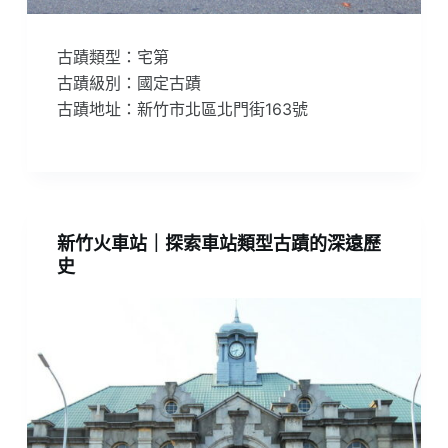
古蹟類型：宅第
古蹟級別：國定古蹟
古蹟地址：新竹市北區北門街163號
新竹火車站｜探索車站類型古蹟的深遠歷
史