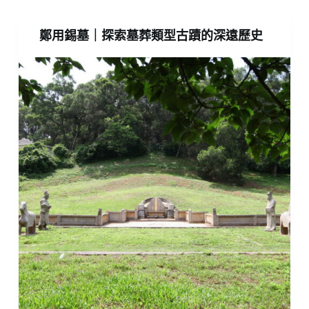
鄭用錫墓｜探索墓葬類型古蹟的深遠歷史