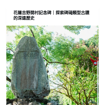
花蓮吉野開村記念碑｜探索碑碣類型古蹟
的深遠歷史