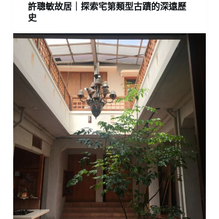
許聰敏故居｜探索宅第類型古蹟的深遠歷
史