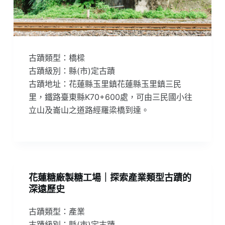
古蹟類型：橋樑
古蹟級別：縣(市)定古蹟
古蹟地址：花蓮縣玉里鎮花蓮縣玉里鎮三民
里，鐵路臺東縣K70+600處，可由三民國小往
立山及崙山之道路經羅梁橋到達。
花蓮糖廠製糖工場｜探索產業類型古蹟的
深遠歷史
古蹟類型：產業
古蹟級別：縣(市)定古蹟