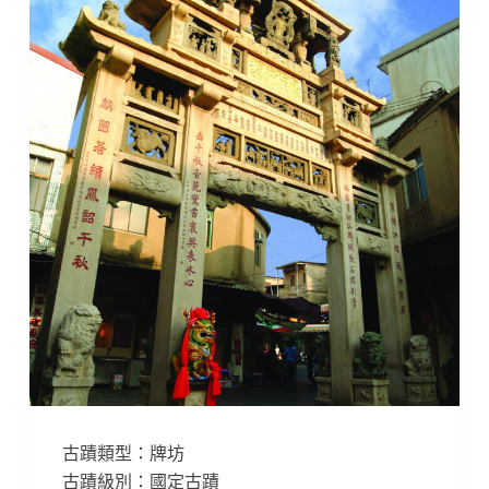
古蹟類型：牌坊
古蹟級別：國定古蹟