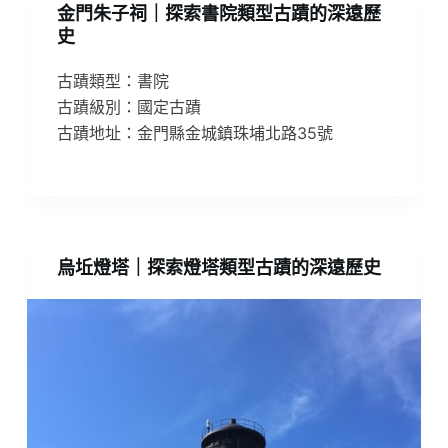
金門朱子祠｜探索書院類型古蹟的深遠歷
史
古蹟類型：書院
古蹟級別：國定古蹟
古蹟地址：金門縣金城鎮珠埔北路35號
烏坵燈塔｜探索燈塔類型古蹟的深遠歷史