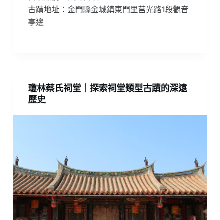
古蹟地址：金門縣金城鎮東門里莒光路1段觀音
亭邊
瓊林蔡氏祠堂｜探索祠堂類型古蹟的深遠
歷史