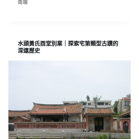
南端
水頭黃氏酉堂別業｜探索宅第類型古蹟的
深遠歷史