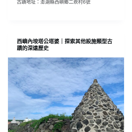
古蹟地址：澎湖縣西嶼鄉二崁村6號
西嶼內垵塔公塔婆｜探索其他設施類型古
蹟的深遠歷史