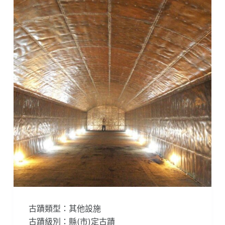
古蹟類型：其他設施
古蹟級別：縣(市)定古蹟