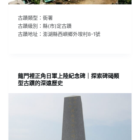
古蹟類型：衙署
古蹟級別：縣(市)定古蹟
古蹟地址：澎湖縣西嶼鄉外垵村8-1號
龍門裡正角日軍上陸紀念碑｜探索碑碣類
型古蹟的深遠歷史