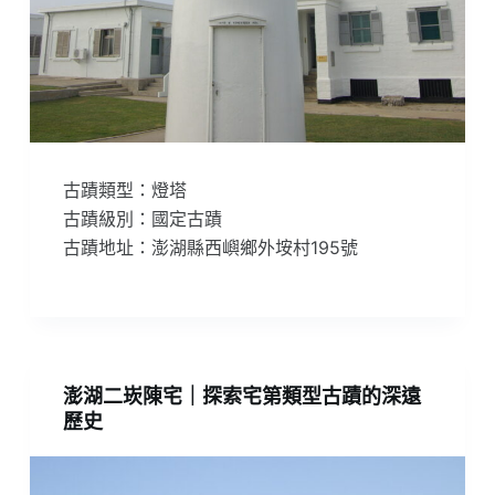
古蹟類型：燈塔
古蹟級別：國定古蹟
古蹟地址：澎湖縣西嶼鄉外垵村195號
澎湖二崁陳宅｜探索宅第類型古蹟的深遠
歷史