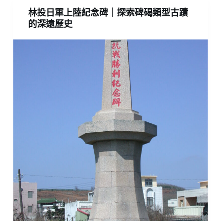
林投日軍上陸紀念碑｜探索碑碣類型古蹟
的深遠歷史