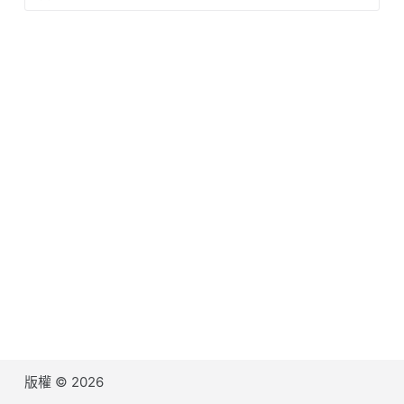
找
不
到
符
合
的
版權 © 2026