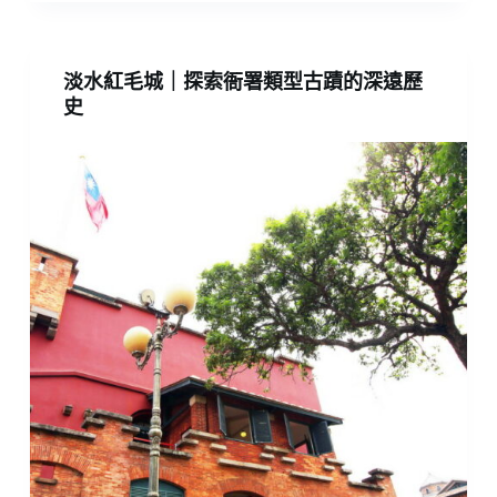
淡水紅毛城｜探索衙署類型古蹟的深遠歷
史