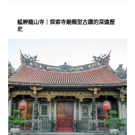
艋舺龍山寺｜探索寺廟類型古蹟的深遠歷
史