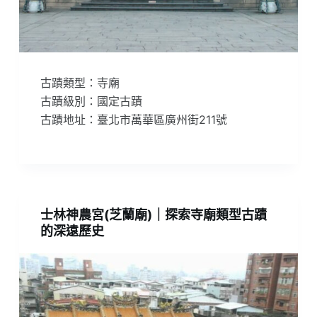
古蹟類型：寺廟
古蹟級別：國定古蹟
古蹟地址：臺北市萬華區廣州街211號
士林神農宮(芝蘭廟)｜探索寺廟類型古蹟
的深遠歷史