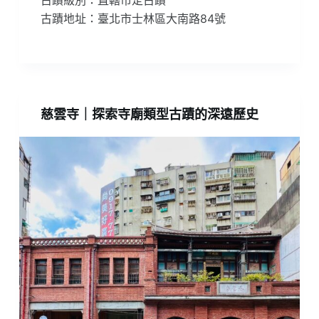
古蹟級別：直轄市定古蹟
古蹟地址：臺北市士林區大南路84號
慈雲寺｜探索寺廟類型古蹟的深遠歷史