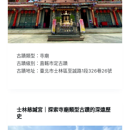
古蹟類型：寺廟
古蹟級別：直轄市定古蹟
古蹟地址：臺北市士林區至誠路1段326巷26號
士林慈諴宮｜探索寺廟類型古蹟的深遠歷
史