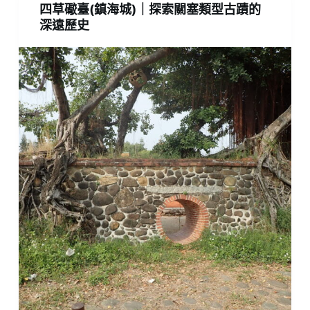
四草礮臺(鎮海城)｜探索關塞類型古蹟的
深遠歷史