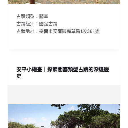
古蹟類型：關塞
古蹟級別：國定古蹟
古蹟地址：臺南市安南區顯草街1段381號
安平小砲臺｜探索關塞類型古蹟的深遠歷
史