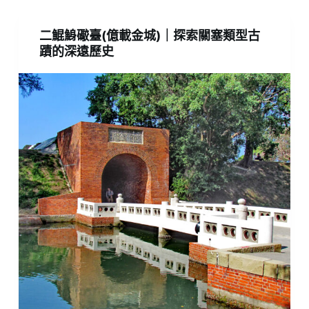
二鯤鯓礮臺(億載金城)｜探索關塞類型古
蹟的深遠歷史