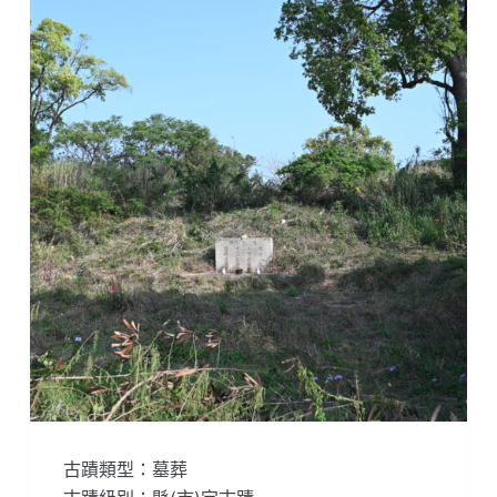
古蹟類型：墓葬