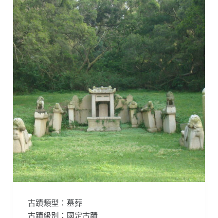
古蹟類型：墓葬
古蹟級別：國定古蹟