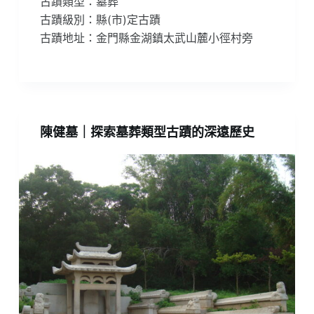
古蹟類型：墓葬
古蹟級別：縣(市)定古蹟
古蹟地址：金門縣金湖鎮太武山麓小徑村旁
陳健墓｜探索墓葬類型古蹟的深遠歷史