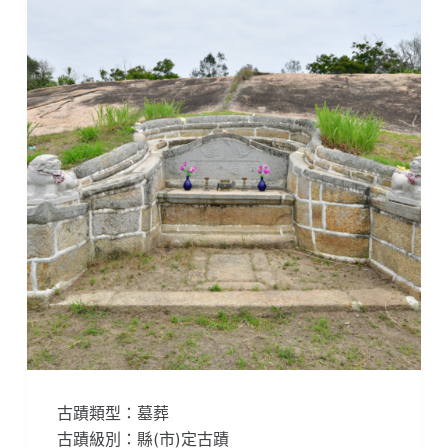
古蹟類型：墓葬
古蹟級別：縣(市)定古蹟