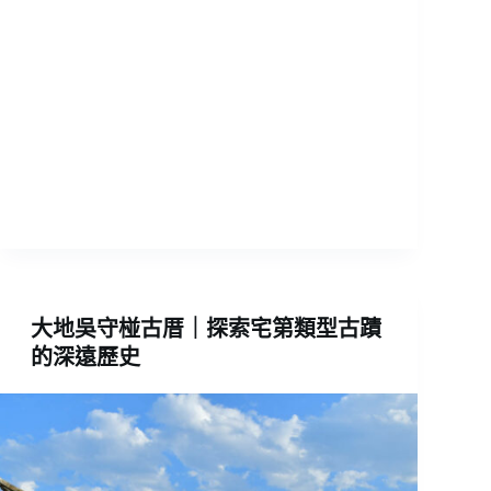
大地吳守椪古厝｜探索宅第類型古蹟
的深遠歷史