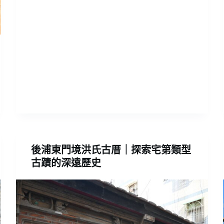
後浦東門境洪氏古厝｜探索宅第類型
古蹟的深遠歷史