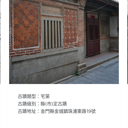
古蹟類型：宅第
古蹟級別：縣(市)定古蹟
古蹟地址：金門縣金城鎮珠浦東路19號