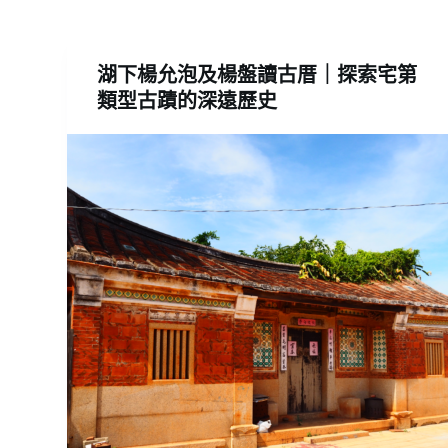
湖下楊允泡及楊盤讀古厝｜探索宅第
類型古蹟的深遠歷史