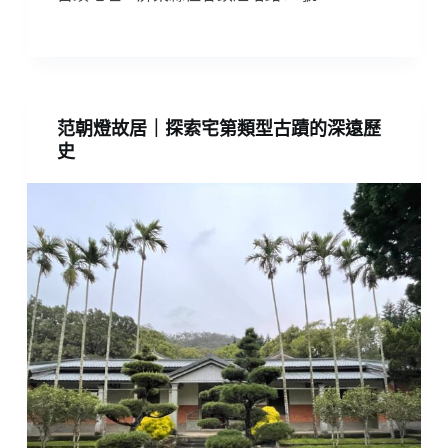
范朝燈故居｜探索宅第類型古蹟的深遠歷
史