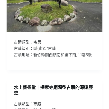
古蹟類型：宅第
古蹟級別：縣(市)定古蹟
古蹟地址：新竹縣關西鎮南和里下南片1鄰5號
水上善德堂｜探索寺廟類型古蹟的深遠歷
史
古蹟類型：寺廟