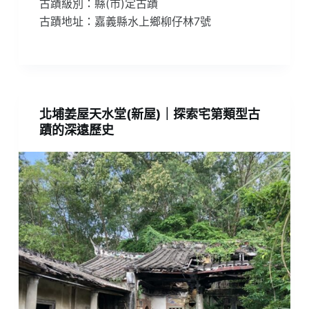
古蹟級別：縣(市)定古蹟
古蹟地址：嘉義縣水上鄉柳仔林7號
北埔姜屋天水堂(新屋)｜探索宅第類型古
蹟的深遠歷史