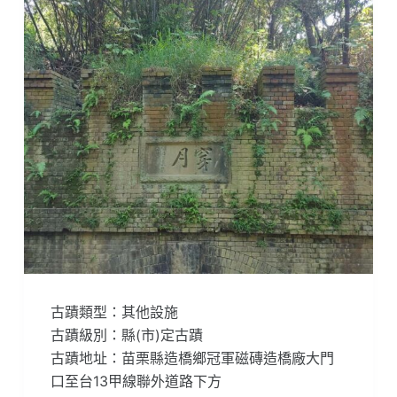
古蹟類型：其他設施
古蹟級別：縣(市)定古蹟
古蹟地址：苗栗縣造橋鄉冠軍磁磚造橋廠大門
口至台13甲線聯外道路下方