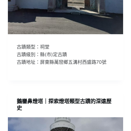
古蹟類型：祠堂
古蹟級別：縣(市)定古蹟
古蹟地址：屏東縣萬巒鄉五溝村西盛路70號
鵝鑾鼻燈塔｜探索燈塔類型古蹟的深遠歷
史