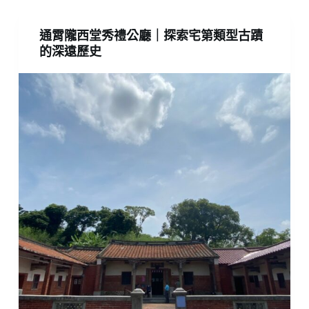
通霄隴西堂秀禮公廳｜探索宅第類型古蹟
的深遠歷史