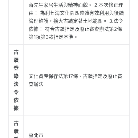
蔣先生家居生活與精神面貌。 2.本次修正理
由： 為利七海文化園區整體有效利用與後續
管理維護，擴大古蹟定著土地範圍。 3.法令
依據： 符合古蹟指定及廢止審查辦法第2條
第1項第3款指定基準。
古
蹟
登
錄
文化資產保存法第17條、古蹟指定及廢止審
法
查辦法
令
依
據
古
蹟
臺北市