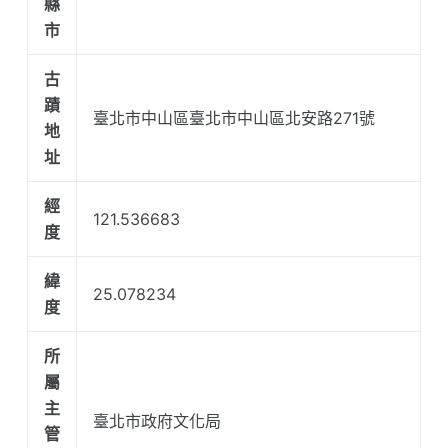
縣
市
古
蹟
臺北市中山區臺北市中山區北安路271號
地
址
經
121.536683
度
緯
25.078234
度
所
屬
主
臺北市政府文化局
管