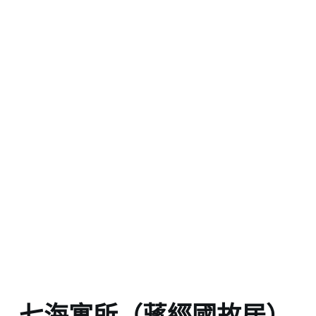
七海寓所（蔣經國故居）