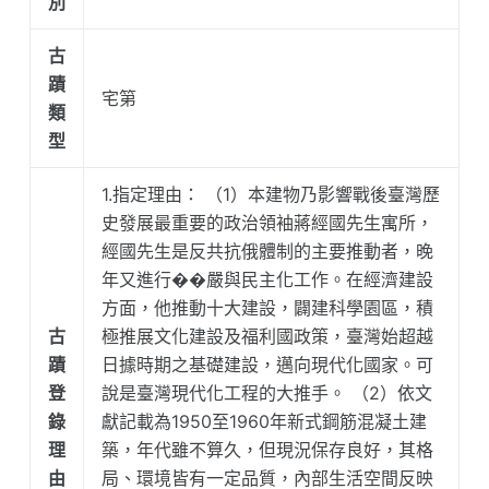
別
古
蹟
宅第
類
型
1.指定理由： （1）本建物乃影響戰後臺灣歷
史發展最重要的政治領袖蔣經國先生寓所，
經國先生是反共抗俄體制的主要推動者，晚
年又進行��嚴與民主化工作。在經濟建設
方面，他推動十大建設，闢建科學園區，積
古
極推展文化建設及福利國政策，臺灣始超越
蹟
日據時期之基礎建設，邁向現代化國家。可
登
說是臺灣現代化工程的大推手。 （2）依文
錄
獻記載為1950至1960年新式鋼筋混凝土建
理
築，年代雖不算久，但現況保存良好，其格
由
局、環境皆有一定品質，內部生活空間反映