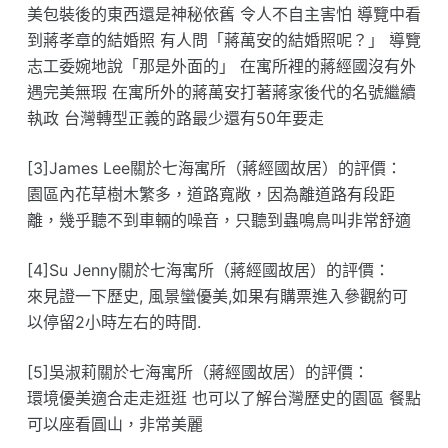
美包裝後的東西還是神秘依舊 令人不自主害怕 導覽中看
到蔣孝章的結婚照 有人問「蔣萬安的結婚照呢？」 導覽
志工委婉地說「那是外面的」 在寓所裡的蔣經國沒有外
遇完美無瑕 在寓所外的蔣萬安打著蔣家後代的名號繼續
執政 台灣轉型正義的路最少還有50年要走
[3]James Lee關於七海寓所（蔣經國故居）的評價：
園區內花草樹木繁多，道路寬敞，因為離道路有段距
離，幾乎聽不到車輛的噪音，只聽到蟲鳴鳥叫非常舒適
[4]Su Jenny關於七海寓所（蔣經國故居）的評價：
來見證一下歷史, 風景蠻優美,如果有購票進入參觀約可
以停留2小時左右的時間.
[5]吳淑莉關於七海寓所（蔣經國故居）的評價：
環境優美適合走走逛逛 也可以了解台灣歷史的園區 餐點
可以座看圓山，非常美麗