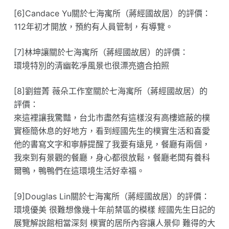
[6]Candace Yu關於七海寓所（蔣經國故居）的評價：
112年初才開放，預約有人員管制，有導覽。
[7]林坤讓關於七海寓所（蔣經國故居）的評價：
環境特別的清幽乾凈風景也很漂亮適合拍照
[8]劉鎧菁 薇朵工作室關於七海寓所（蔣經國故居）的
評價：
來這裡讓我驚豔，台北市盡然有這樣沒有高樓遮蔽的樸
實極簡休息的好地方，看到經國先生的樸實生活和喜愛
他的書寫文字和寧靜提醒了我要有遠見，餐廳有兩個，
我來到有景觀的餐廳，身心都很放鬆，餐廳老闆有養科
爾鴨，鴨鴨們在這環境生活好幸福。
[9]Douglas Lin關於七海寓所（蔣經國故居）的評價：
環境優美 很難想像幾十年前禁區的模樣 經國先生日記的
展覽解說館相當深刻 樸實的居所內容讓人景仰 難得的大