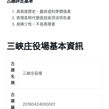
古蹟評定基準
具高度歷史、藝術或科學價值者
表現各時代營造技術流派特色者
具稀少性，不易再現者
三峽庄役場基本資訊
古
蹟
三峽庄役場
名
稱
古
蹟
20180424000001
編