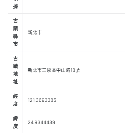
據
古
蹟
新北市
縣
市
古
蹟
新北市三峽區中山路18號
地
址
經
121.3693385
度
緯
24.9344439
度