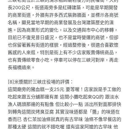
長200公尺，街道兩旁多是紅磚建築，可能是早期開發
的商業街道，外牆有許多西式裝飾牆面，並標示各商號
名稱，顯見當地早期的商業發展及台灣建築歷史的演
進。因為商業形式的變化，以及交通與市中心的移轉，
目前已不復見昔日盛況，也不是當時營運的商號，但卻
也保留著舊有街道的樣貌，經過整修後，很適合喜歡懷
舊感的人來逛，特別是街上有不少店家販賣傳統商品，
也有賣傳統零食小吃。停車可以停在三峽河對岸，再走
長福橋過來。
[8]米漿關於三峽庄役場的評價：
這間廟旁的豬血糕一支25元 要等喔！店家說是手工做的
吃起來跟五分舖那邊有差 這間小攤吃起來QQ的 跟淡水
漁人碼頭那邊的有點像 但比較小一點 派出所對面那排快
到轉角這間炭烤臭豆腐 其實沒味道都是「醬」的味道在
香而已 杏仁茶加油條就真的有古早味 油條不像早餐店的
那種太硬 這間的就不錯吃喔 還有這家阿嬤的古早味 他