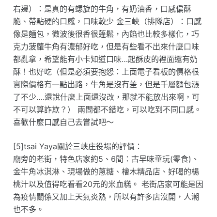
右邊）：是真的有螺旋的牛角，有奶油香，口感偏酥
脆、帶點硬的口感，口味較少 金三峽（排隊店）：口感
像是麵包，微波後很香很蓬鬆，內餡也比較多樣化，巧
克力菠蘿牛角有濃郁好吃，但是有些看不出來什麼口味
都亂拿，希望能有小卡知道口味…起酥皮的裡面還有奶
酥！也好吃（但是必須要抱怨：上面電子看板的價格根
實際價格有一點出路，牛角是沒有差，但是千層麵包漲
了不少….還說什麼上面還沒改，那就不能放出來啊，可
不可以算詐欺？） 兩間都不錯吃，可以吃到不同口感。
喜歡什麼口感自己去嘗試吧～
[5]tsai Yaya關於三峽庄役場的評價：
廟旁的老街，特色店家約5、6間：古早味童玩(零食)、
金牛角冰淇淋、現場做的蔥糖、檜木精品店、好喝的楊
桃汁以及值得吃看看20元的米血糕。 老街店家可能是因
為疫情關係又加上天氣炎熱，所以有許多店沒開，人潮
也不多。