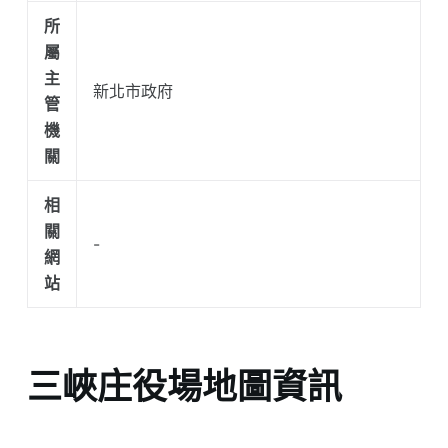
所
屬
主
新北市政府
管
機
關
相
關
-
網
站
三峽庄役場地圖資訊