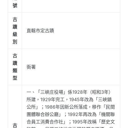
號
古
蹟
直轄市定古蹟
級
別
古
蹟
衙署
類
型
一、「三峽庄役場」係1928年（昭和3年）
所建，1929年完工，1945年改為「三峽鎮
公所」；1986年因新公所落成，移作「民間
團體聯合辦公廳」；1992年再改為「機關聯
合員工消費合作社」；1995年改稱「歷史文
古