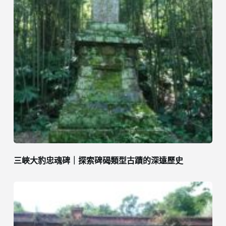
三峽大豹忠魂碑｜探索碑碣類型古蹟的深遠歷史