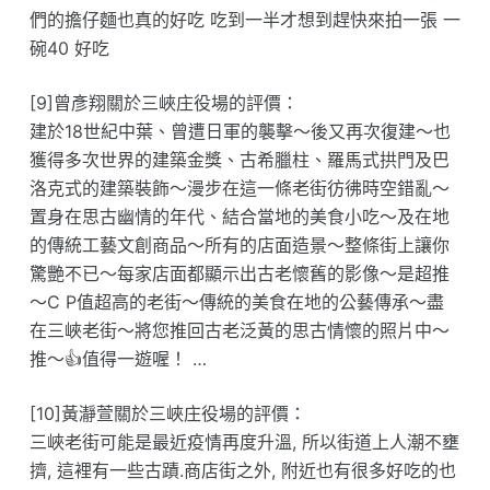
們的擔仔麵也真的好吃 吃到一半才想到趕快來拍一張 一
碗40 好吃
[9]曾彥翔關於三峽庄役場的評價：
建於18世紀中葉、曾遭日軍的襲擊～後又再次復建～也
獲得多次世界的建築金獎、古希臘柱、羅馬式拱門及巴
洛克式的建築裝飾～漫步在這一條老街彷彿時空錯亂～
置身在思古幽情的年代、結合當地的美食小吃～及在地
的傳統工藝文創商品～所有的店面造景～整條街上讓你
驚艷不已～每家店面都顯示出古老懷舊的影像～是超推
～C P值超高的老街～傳統的美食在地的公藝傳承～盡
在三峽老街～將您推回古老泛黃的思古情懷的照片中～
推～👍值得一遊喔！ …
[10]黃瀞萱關於三峽庄役場的評價：
三峽老街可能是最近疫情再度升溫, 所以街道上人潮不壅
擠, 這裡有一些古蹟.商店街之外, 附近也有很多好吃的也