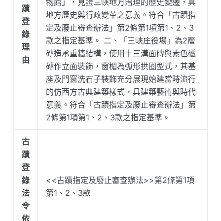
物館」，見證三峽地方治理的歷史變遷，具
蹟
地方歷史與行政變革之意義。符合「古蹟指
登
定及廢止審查辦法」第2條第1項第1、2、3
錄
款之指定基準。 二、「三峽庄役場」為2層
理
磚造承重牆結構，使用十三溝面磚與素色磁
由
磚作立面裝飾，窗楣為弧形拱圈型式，其基
座及門窗洗石子裝飾充分展現始建當時流行
的仿西方古典建築樣式，具建築藝術與時代
意義。符合「古蹟指定及廢止審查辦法」第
2條第1項第1、2、3款之指定基準。
古
蹟
登
錄
<<古蹟指定及廢止審查辦法>>第2條第1項
法
第1、2、3款
令
依