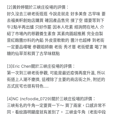
[2]黃鈴婷關於三峽庄役場的評價：
好久沒去三峽老街逛逛 今說走就走 好多美食 古早味 要
去福美軒創始店購買 確因產品售完 撲了空 還要等到下
午2點半再出爐 只好作罷 因本人吃素 經詢問在地人 介
紹了市場內的慈觀養生素食 其素肉圓超推薦 完全自製
昰紅麴醬炒料的內餡 外皮昰軟軟的 醬汁也超棒 到老街
一定要品嚐喔 参觀祖師廟 老街 秀才厝 老街壁畫 喝了無
糖的仙草茶和買了古早味糕點
[3]Eric Chen關於三峽庄役場的評價：
第一次到三峽老街參觀, 可能是最近疫情再度升溫, 所以
街道上人潮不壅擠, 這裡除了主要的商店街之外, 附近的
古式民宅也很有特色.....
[4]NC (ncfoodie_0729)關於三峽庄役場的評價：
三峽有名的牛角一定要買一下～ 買了兩家，口感非常不
同，看紋路明顯度就有差別了。 三峽金牛角（老街中段