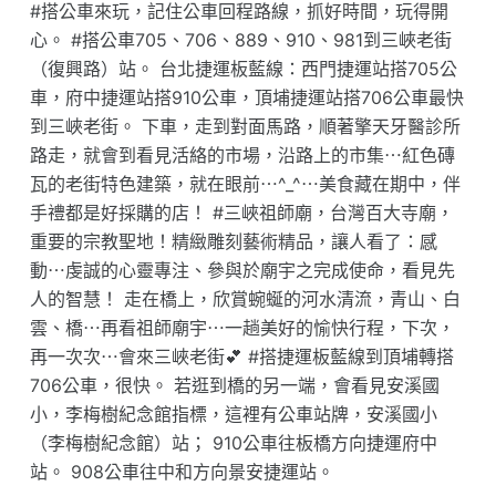
#搭公車來玩，記住公車回程路線，抓好時間，玩得開
心。 #搭公車705、706、889、910、981到三峽老街
（復興路）站。 台北捷運板藍線：西門捷運站搭705公
車，府中捷運站搭910公車，頂埔捷運站搭706公車最快
到三峽老街。 下車，走到對面馬路，順著擎天牙醫診所
路走，就會到看見活絡的市場，沿路上的市集⋯紅色磚
瓦的老街特色建築，就在眼前⋯^_^⋯美食藏在期中，伴
手禮都是好採購的店！ #三峽祖師廟，台灣百大寺廟，
重要的宗教聖地！精緻雕刻藝術精品，讓人看了：感
動⋯虔誠的心靈專注、參與於廟宇之完成使命，看見先
人的智慧！ 走在橋上，欣賞蜿蜒的河水清流，青山、白
雲、橋⋯再看祖師廟宇⋯一趟美好的愉快行程，下次，
再一次次⋯會來三峽老街💕 #搭捷運板藍線到頂埔轉搭
706公車，很快。 若逛到橋的另一端，會看見安溪國
小，李梅樹紀念館指標，這裡有公車站牌，安溪國小
（李梅樹紀念館）站； 910公車往板橋方向捷運府中
站。 908公車往中和方向景安捷運站。