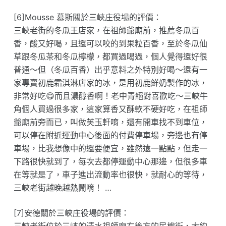
[6]Mousse 慕斯關於三峽庄役場的評價：
三峽老街的冬瓜王店家，在祖師爺廟前，推薦冬瓜百
香，酸又好喝，且還可以咬的到果粒百香，至於冬瓜仙
草跟冬瓜茶和冬瓜檸檬，都買過喝過，個人覺得還好很
普通～但（冬瓜百香）出乎意料之外特別好喝～還有一
家專賣初鹿霜淇淋店家的冰，是用初鹿鮮奶製作的冰，
非常好吃😋而且濃醇香啊！老中青絕對喜歡吃～三峽牛
角個人買過很多家，這家算香又酥軟不硬好吃，在祖師
爺廟前旁而已，叫做芙玉軒唷，還有開車找不到車位，
可以停在附近運動中心後面的付費停車場，旁邊也有停
車場，比我想像中的還要便宜，雖然遠一點點，但走一
下路很快就到了，每次去都停運動中心那邊，但很多車
在等就是了，車子進出流動率也很快，就耐心的等待，
三峽老街越晚越熱鬧唷！ …
[7]安德關於三峽庄役場的評價：
三峽老街位於三峽的清水祖師廟右後方的民權街，大約