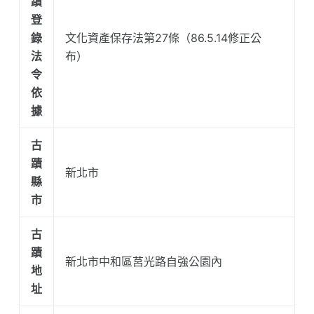
蹟
登
錄
文化資產保存法第27條（86.5.14修正公
法
布）
令
依
據
古
蹟
新北市
縣
市
古
蹟
新北市中和區莒光路自強公園內
地
址