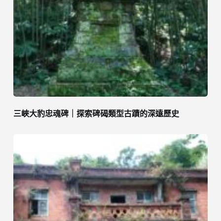
三峽大豹忠魂碑｜探索碑碣類型古蹟的深遠歷史