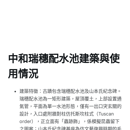
中和瑞穗配水池建築與使
用情況
建築特徵：古蹟包含瑞穗配水池及山本氏紀念碑。
瑞穗配水池為一矩形建築，屋頂覆土，上部設置通
氣管，平面為單一水池形態，僅有一出口宊玄關的
設計，入口處附牆對柱仿托斯坎柱式（Tuscan
order），正立面有「蟲跡飾」，係模擬昆蟲留下
之圖案；山本氏紀念碑基座為仿文藝復興時期的毛