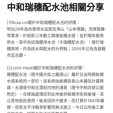
中和瑞穗配水池相關分享
[1]Rosa Lin關於中和瑞穗配水池的評價：
明治28年為改善用水品質及海山「山本煤礦」洗煤製鍊
等需求，於昭和三年動工興建板橋水道，並於隔年啟用
供水，其中包括瑞穗淨水池（今瑞穗配水池），建於瑞
穗高地，作為送水與配水的分界點；2005年公告為直轄
市定古蹟。
[2]John Hsieh關於中和瑞穗配水池的評價：
積穗配水池（現今國光街之饅頭山）屬於日治時期板橋
水道系統的一部份，該系統由板橋街長山本義信計畫興
建，水源是中和庄潭前凹地的湧泉（現今中和四號公園
附近），在經過處理送到此地後供板橋市街與後埔、深
丘等地居民使用。後來因供不應求，而打算於1941年擴
建，但受太平洋戰爭影響而無法施工，今日公所施工單