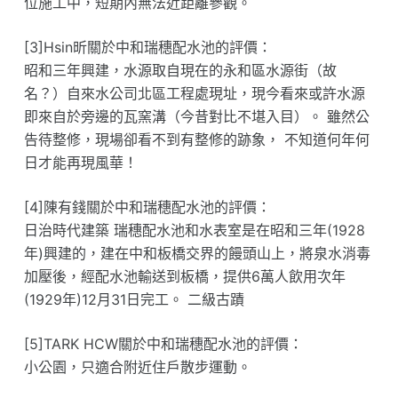
位施工中，短期內無法近距離參觀。
[3]Hsin昕關於中和瑞穗配水池的評價：
昭和三年興建，水源取自現在的永和區水源街（故
名？）自來水公司北區工程處現址，現今看來或許水源
即來自於旁邊的瓦窯溝（今昔對比不堪入目）。 雖然公
告待整修，現場卻看不到有整修的跡象， 不知道何年何
日才能再現風華！
[4]陳有錢關於中和瑞穗配水池的評價：
日治時代建築 瑞穗配水池和水表室是在昭和三年(1928
年)興建的，建在中和板橋交界的饅頭山上，將泉水消毒
加壓後，經配水池輸送到板橋，提供6萬人飲用次年
(1929年)12月31日完工。 二級古蹟
[5]TARK HCW關於中和瑞穗配水池的評價：
小公園，只適合附近住戶散步運動。