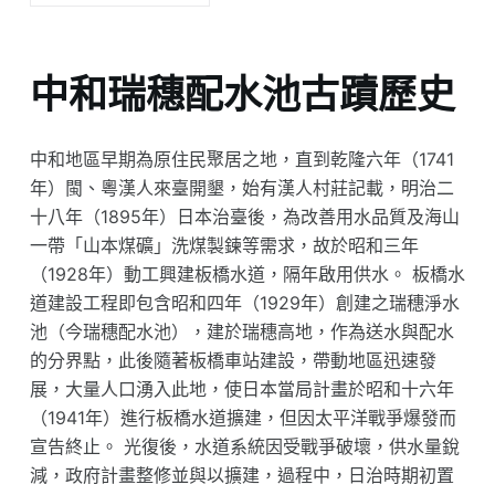
中和瑞穗配水池古蹟歷史
中和地區早期為原住民聚居之地，直到乾隆六年（1741
年）閩、粵漢人來臺開墾，始有漢人村莊記載，明治二
十八年（1895年）日本治臺後，為改善用水品質及海山
一帶「山本煤礦」洗煤製鍊等需求，故於昭和三年
（1928年）動工興建板橋水道，隔年啟用供水。 板橋水
道建設工程即包含昭和四年（1929年）創建之瑞穗淨水
池（今瑞穗配水池），建於瑞穗高地，作為送水與配水
的分界點，此後隨著板橋車站建設，帶動地區迅速發
展，大量人口湧入此地，使日本當局計畫於昭和十六年
（1941年）進行板橋水道擴建，但因太平洋戰爭爆發而
宣告終止。 光復後，水道系統因受戰爭破壞，供水量銳
減，政府計畫整修並與以擴建，過程中，日治時期初置