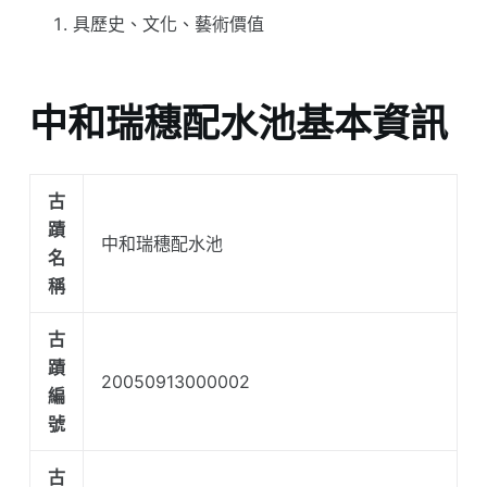
具歷史、文化、藝術價值
中和瑞穗配水池基本資訊
古
蹟
中和瑞穗配水池
名
稱
古
蹟
20050913000002
編
號
古