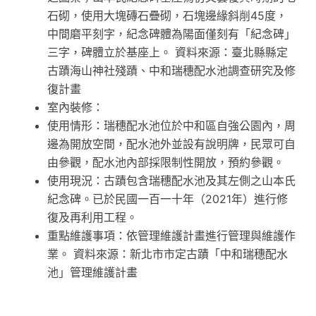
石砌，使用大塊磚石疊砌，石塊邊緣斜削45度，
中間磨平刻字，紀念碑體為陽面僅刻有「紀念碑」
三字，碑體立於基座上。 資料來源：臺北縣縣定
古蹟海山神社殘蹟、中和瑞穗配水池調查研究及修
復計畫
室內裝修：
使用情形：瑞穗配水池位於中和區自強公園內，周
邊為開放空間，配水池外並設有說明牌，民眾可自
由參觀，配水池內部採限制性開放，預約參觀。
使用現況：古蹟包含瑞穗配水池及其左側之山本氏
紀念碑。已於民國一百一十年（2021年）進行修
復及再利用工程。
重點維護事項：依管理維護計畫進行管理與維護作
業。 資料來源：新北市市定古蹟「中和瑞穗配水
池」管理維護計畫