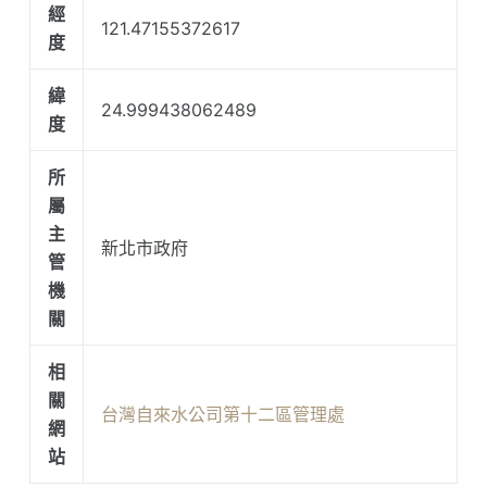
經
121.47155372617
度
緯
24.999438062489
度
所
屬
主
新北市政府
管
機
關
相
關
台灣自來水公司第十二區管理處
網
站