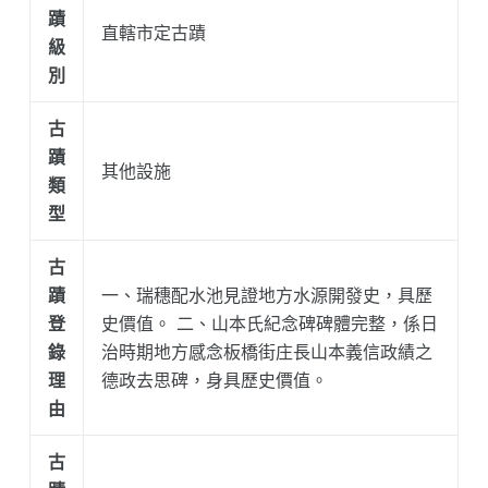
蹟
直轄市定古蹟
級
別
古
蹟
其他設施
類
型
古
蹟
一、瑞穗配水池見證地方水源開發史，具歷
登
史價值。 二、山本氏紀念碑碑體完整，係日
錄
治時期地方感念板橋街庄長山本義信政績之
理
德政去思碑，身具歷史價值。
由
古