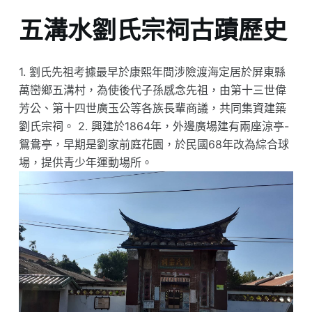
五溝水劉氏宗祠古蹟歷史
1. 劉氏先祖考據最早於康熙年間涉險渡海定居於屏東縣
萬巒鄉五溝村，為使後代子孫感念先祖，由第十三世偉
芳公、第十四世廣玉公等各族長輩商議，共同集資建築
劉氏宗祠。 2. 興建於1864年，外邊廣場建有兩座涼亭-
鴛鴦亭，早期是劉家前庭花園，於民國68年改為綜合球
場，提供青少年運動場所。