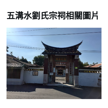
五溝水劉氏宗祠相關圖片