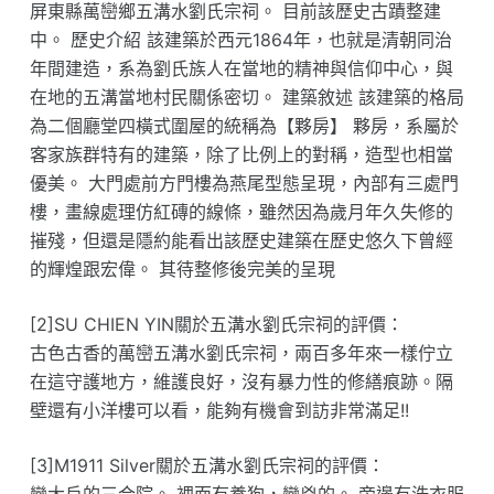
屏東縣萬巒鄉五溝水劉氏宗祠。 目前該歷史古蹟整建
中。 歷史介紹 該建築於西元1864年，也就是清朝同治
年間建造，系為劉氏族人在當地的精神與信仰中心，與
在地的五溝當地村民關係密切。 建築敘述 該建築的格局
為二個廳堂四橫式圍屋的統稱為【夥房】 夥房，系屬於
客家族群特有的建築，除了比例上的對稱，造型也相當
優美。 大門處前方門樓為燕尾型態呈現，內部有三處門
樓，畫線處理仿紅磚的線條，雖然因為歲月年久失修的
摧殘，但還是隱約能看出該歷史建築在歷史悠久下曾經
的輝煌跟宏偉。 其待整修後完美的呈現
[2]SU CHIEN YIN關於五溝水劉氏宗祠的評價：
古色古香的萬巒五溝水劉氏宗祠，兩百多年來一樣佇立
在這守護地方，維護良好，沒有暴力性的修繕痕跡。隔
壁還有小洋樓可以看，能夠有機會到訪非常滿足!!
[3]M1911 Silver關於五溝水劉氏宗祠的評價：
蠻大戶的三合院。 裡面有養狗，蠻兇的。 旁邊有洗衣服