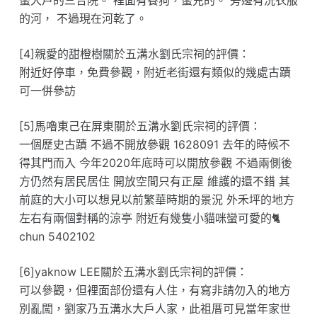
的河， 不過現在河乾了。
[4]親愛的甜橙樹關於五溝水劉氏宗祠的評價：
附近好停車，免費參觀，附近老街還有類似的幾處古蹟
可一併參訪
[5]馬嚕東己在屏東關於五溝水劉氏宗祠的評價：
一個歷史古蹟 不過不開放參觀 1628091 去年的時候不
得其門而入 今年2020年底時可以開放參觀 不過兩側後
方仍然有居民居住 開放空間只有正屋 維護的還不錯 其
前庭的大小可以想見以前繁華時期的景況 外禾坪的地方
左右有兩個對稱的涼亭 附近有幾隻小貓咪蠻可愛的🐈
chun 5402102
[6]yaknow LEE關於五溝水劉氏宗祠的評價：
可以參觀，但裡面部份還有人住，有寫非請勿入的地方
別亂闖，劉家乃五溝水大戶人家，此祖厝可見當年家世