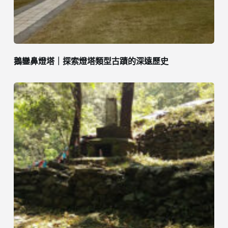
鵝鑾鼻燈塔｜探索燈塔類型古蹟的深遠歷史