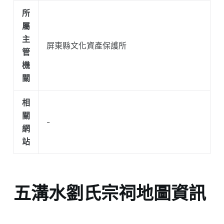
所
屬
主
屏東縣文化資產保護所
管
機
關
相
關
-
網
站
五溝水劉氏宗祠地圖資訊