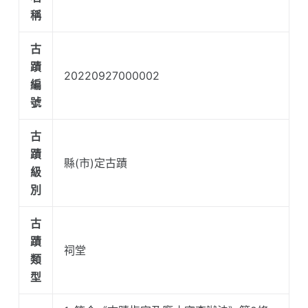
稱
古
蹟
20220927000002
編
號
古
蹟
縣(市)定古蹟
級
別
古
蹟
祠堂
類
型