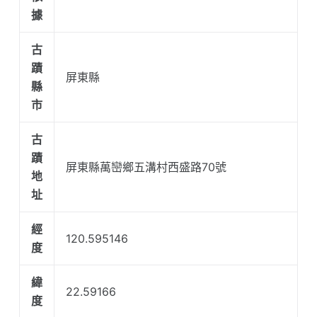
據
古
蹟
屏東縣
縣
市
古
蹟
屏東縣萬巒鄉五溝村西盛路70號
地
址
經
120.595146
度
緯
22.59166
度