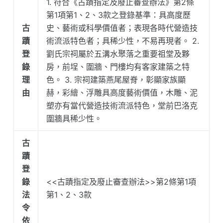
1. 符合《古蹟指定及廢止審查辦法》第2條
第1項第1、2、3款之登錄基準：具高度歷
古
史、藝術或科學價值者；表現各時代營造技
蹟
術流派特色者；具稀少性，不易再現者。 2.
登
劉氏宗祠屬於五溝水聚落之重要祖堂及夥
錄
房，前埕、圍牆、門樓均有客家建築之特
理
色。 3. 宗祠建築燕尾屋脊，彰顯家族顯
由
赫，彩繪、浮雕具高度藝術價值，木雕、泥
塑亦有當代營造技術流派特色，堂前巴洛克
圍牆具稀少性。
古
蹟
登
錄
<<古蹟指定及廢止審查辦法>>第2條第1項
法
第1、2、3款
令
依