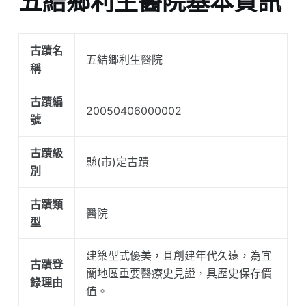
五結鄉利生醫院基本資訊
古蹟名
五結鄉利生醫院
稱
古蹟編
20050406000002
號
古蹟級
縣(市)定古蹟
別
古蹟類
醫院
型
建築型式優美，且創建年代久遠，為宜
古蹟登
蘭地區重要醫療史見證，具歷史保存價
錄理由
值。