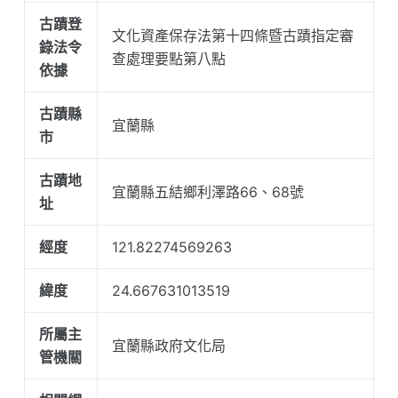
古蹟登
文化資產保存法第十四條暨古蹟指定審
錄法令
查處理要點第八點
依據
古蹟縣
宜蘭縣
市
古蹟地
宜蘭縣五結鄉利澤路66、68號
址
經度
121.82274569263
緯度
24.667631013519
所屬主
宜蘭縣政府文化局
管機關