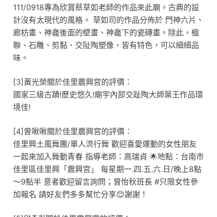
111/0918專為欣賞蔡草如老師的作品來此廟。古典的設
計沒有太現代的風格。 草如司的作品分佈於 門神六片、
廊枋畫、神龕後面的壁畫、神龕下的瓷磚畫。除此，楹
聯、石雕、剪黏、交阯陶塑像，皆有特色，可以細細品
味。
[3]黃光榮關於佳里震興宮的評價：
國家三級古蹟!歷史悠久!廟宇內部交趾陶大師葉王作品環
境佳!
[4]曾啾啾關於佳里震興宮的評價：
佳里興土風舞團/單人流行舞 歡迎喜愛運動的女性朋友
一起來加入舞動青春 指導老師：高瑞貞 🌟地點：台南市
佳里區佳里興「震興宮」 每星期一.四.五.六.日/晚上8點
～9點半 意者歡迎留言詢問；曾怡秋班長 #只限女性參
加報名 請好友們多多幫忙分享😊謝謝！