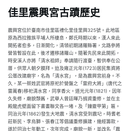
佳里震興宮古蹟歷史
震興宮位於臺南市佳里區禮化里佳里興325號。此地區
原為西拉雅族平埔人所棲息，鄭氏時期以來，漢人來此
開拓者愈多，日漸開化，清領初期諸羅縣署，北路參將
營皆暫設在此，後才遷移諸羅山。隨著先民來此開拓，
時安溪人亦將「清水祖師」奉請隨行渡臺，暫供奉在公
厝，供眾人朝夕膜拜。迨及雍正元年(1723)居民集資將
公厝改建廟宇，名為「清水宮」，是為震興宮前身。不
久，某一蔡姓武官將原祀於營盤之「雷府大將」(唐代之
雷萬春)移祀清水宮，同享香火。道光元年(1821)，因年
久失修，廟貌頹舊，武舉人曾廷暉乃捐資重修，並在主
殿龍虎壁面留下書畫聯文各一堵，及「鐘靈甲第」匾。
同治元年(1862)發生大地震，清水宮受到震圮，時耆老
莊新民、李烏獅、張春江等倡議重修擴建，幾經籌款，
遂於同治七年動工，次年完成，廟貌一新，並改名「震