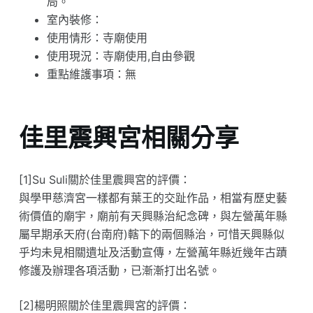
局。
室內裝修：
使用情形：寺廟使用
使用現況：寺廟使用,自由參觀
重點維護事項：無
佳里震興宮相關分享
[1]Su Suli關於佳里震興宮的評價：
與學甲慈濟宮一樣都有葉王的交趾作品，相當有歷史藝
術價值的廟宇，廟前有天興縣治紀念碑，與左營萬年縣
屬早期承天府(台南府)轄下的兩個縣治，可惜天興縣似
乎均未見相關遺址及活動宣傳，左營萬年縣近幾年古蹟
修護及辦理各項活動，已漸漸打出名號。
[2]楊明照關於佳里震興宮的評價：