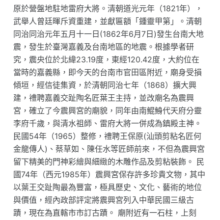
原於營盤地駐地雷府大將。清朝道光元年（1821年），
武舉人曾廷暉斥資重建，並獻匾額「鍾靈甲第」。清朝
同治同治元年五月十一日(1862年6月7日)發生台南大地
震，發生於臺灣嘉義及台南地區的地震。根據學者研
究，震央位於北緯23.19度，東經120.42度，大約位在
當時的嘉義縣，即今天的台南市官田區附近，廟身受損
傾垣，經信徒集資，於清朝同治七年（1868）擴大興
建，禮聘嘉義交趾陶名匠葉王主持，並改廟名為震興
宮，確立了今震興宮的廟貌，同年由南鯤鯓代天府分靈
李府千歲，與清水祖師、雷府大將一併成為鎮殿主神。
民國54年（1965）整修，禮聘王保原(汕頭剪粘名匠何
金龍傳人)、蔡草如、陳任水等匠師前來，不但為震興宮
留下精美的門神彩繪與細緻的木雕作品及剪粘裝飾。 民
國74年（西元1985年）震興宮保存許多珍貴文物，其中
以葉王交趾陶最為豐富，極具歷史、文化、藝術的地位
與價值，經內政部評定將震興宮列入中華民國三級古
蹟，現在為直轄市市訂古蹟。 廟附近有一石柱，上刻