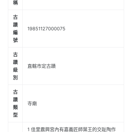
稱
古
蹟
19851127000075
編
號
古
蹟
直轄市定古蹟
級
別
古
蹟
寺廟
類
型
1 佳里震興宮內有嘉義匠師葉王的交趾陶作