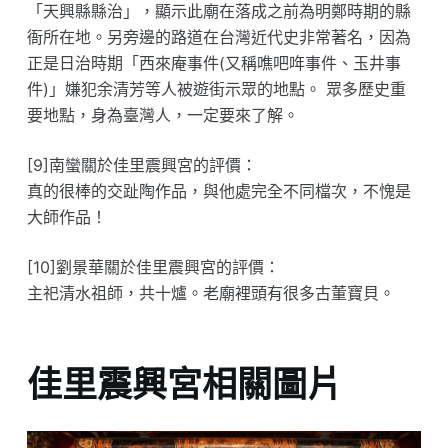
「天興縣縣治」，顯示此廟在落成之前為明鄭時期的縣
衙所在地。另旁邊的路道在台灣近代史非常著名，因為
正是日治時期「西來庵事件(又稱噍吧哖事件、玉井事
件)」嫌犯余清芳等人被遊街示眾的地點。 眾多歷史重
要地點，身為臺灣人，一定要來了解。
[9]南蠻關於佳里震興宮的評價：
真的很棒的交趾陶作品，與他處完全不同檔次，不愧是
大師作品！
[10]劉景華關於佳里震興宮的評價：
主祀清水祖師，共十爐。老廟裡頭有很多古董寶貝。
佳里震興宮相關圖片