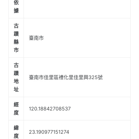
依
據
古
蹟
臺南市
縣
市
古
蹟
臺南市佳里區禮化里佳里興325號
地
址
經
120.18842708537
度
緯
23.190977151274
度