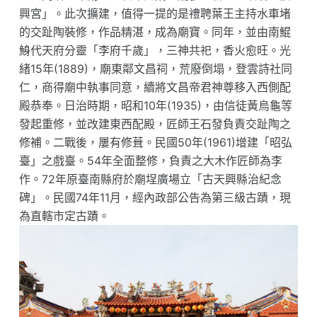
興宮」。此次擴建，值得一提的是禮聘葉王主持水車堵
的交趾陶裝修，作品精湛，成為廟寶。同年，並由南鯤
鯓代天府分靈「李府千歲」，三神共祀，香火愈旺。光
緒15年(1889)，廟東鄰文昌祠，荒廢倒塌，登雲詩社同
仁，商得廟中執事同意，續將文昌帝君神尊移入西側配
殿恭奉。日治時期，昭和10年(1935)，由信徒黃烏龜等
發起重修，並改建東西配殿，匠師王石發負責交趾陶之
修補。二戰後，屢有修葺。民國50年(1961)增建「昭弘
臺」之戲臺。54年全面整修，負責之大木作匠師為李
作。72年原臺南縣府於廟埕廣場立「古天興縣治紀念
碑」。民國74年11月，經內政部公告為第三級古蹟，現
為直轄市定古蹟。