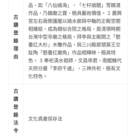
品，如「八仙過海」，「七杍過關」等精湛
作品，乃鎮廟之寶，極具藝術價值。 2 震興
古
宮左右兩側護龍以過水廊與中軸的正殿空間
蹟
相連結，成為類似合院之格局，是清領時期
登
台灣中型寺廟之格局。拜亭與主殿間之「憨
錄
番扛大杉」木雕作品，與三川殿犀頭葉王交
理
趾陶「憨番扛廟角」作品相輝映，極具特
由
色。 3 奉祀清水祖師，文昌帝君，南鯤鯓代
天府分靈「李府千歲」，三神共祀，極有文
化特色。
古
蹟
登
錄
文化資產保存法
法
令