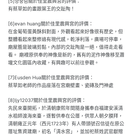
[5]양충림關於佳里震興宮的評價：
有蔡草如的畫跟葉王的交趾陶！
[6]evan huang關於佳里震興宮的評價：
在金葡萄蛋黃酥斜對面，外觀看起來好像很有歷史，但
整體看起來整修過有現代感，乾淨利落，廣場可停車，
廟屋簷是玻璃剪黏，內部的交趾陶是一絕，值得走走看
看。 廟裡原供奉的神像是新的，舊有的泥作神像移至蕭
壠文化園區內收藏，有興趣可以前往參觀。
[7]Eusden Hua關於佳里震興宮的評價：
蔡草如老師的作品座落在宮廟壁畫、瓷磚及門神處
[8]ljy12037關於佳里震興宮的評價：
先民來臺開拓，於清朝康熙年間隨身攜奉自福建安溪清
水祖師渡海來臺，逐暫供奉在公厝，供眾人朝夕膜拜，
清朝雍正元年（西元1723年）有人帶頭號召信徒在原公
厝址集資建廟，初名「清水宮」，並加祀蔡姓武官獻贈