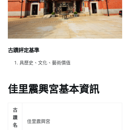
古蹟評定基準
具歷史、文化、藝術價值
佳里震興宮基本資訊
古
蹟
佳里震興宮
名