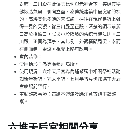
對應，三川殿在此優美比例單元組合下，突顯其穩
健恢弘氣勢。側向立面，為傳統建築中最突顯的標
的，高矮變化多端的天際線，往往在現代建築上難
得一見的景觀，從三川殿至正殿，清楚的顯示前簷
口高於後簷口，陽坡小於陰坡的傳統營建法則。三
川殿、正間為拜亭，其比例、外觀稍顯局促，幸而
在側面建一金爐。視覺上略可改善。
室內裝修：
使用情形：為寺廟參拜場所。
使用現況：六堆天后宮為內埔聚落中相關祭祀活動
如新年祈福、完太平福、七月半普渡也都選在天后
宮廣場前舉行。
重點維護事項：古蹟本體維護應注意古蹟本體維
護。
六堆天后宮相關分享