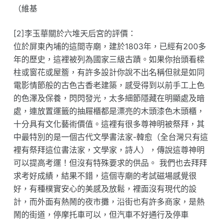
（維基
[2]李玉華關於六堆天后宮的評價：
位於屏東內埔的這間寺廟，建於1803年，已經有200多
年的歷史，這裡被列為國家三級古蹟。如果你抬頭看樑
柱或窗花或屋簷，有許多設計你說不出名稱但就是如同
電影情節般的古色古香老建築，感受得到以前手工上色
的色澤及保養，閃閃發光，太多細節隱藏在明顯處及暗
處，連放置運籤的抽屜櫃都是漂亮的木頭漆色木頭櫃，
十分具有文化藝術價值。這裡有很多尊神明被祭拜，其
中最特別的是一個古代文學書法家-韓愈（全台灣只有這
裡有祭拜這位書法家，文學家，詩人），傳說這尊神明
可以提高考運！但沒有特殊要求的供品。 我們也去拜拜
求考好成績，結果不錯，這個寺廟的考試磁場感覺很
好，有種樸實安心的美感及放鬆，裡面沒有現代的設
計，而外面有熱鬧的夜市攤，沿街也有許多商家，是熱
鬧的街道，停摩托車可以，但汽車不好通行及停車