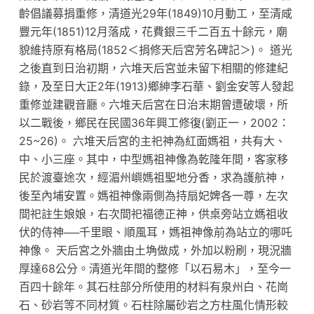
齡倡議募捐重修，清道光29年(1849)10月動工，至清咸
豐元年(1851)12月落成，花費銀三千二百五十餘元，廟
貌維持原有格局(1852＜捐修天后宮芳名碑記＞)。 道光
之後直到日治初期，六堆天后宮並未留下相關的修建紀
錄，及至日大正2年(1913)鄉紳李石華、劉金安等人發起
重修並建觀音廳。六堆天后宮在日治末期曾遭破壞，所
以二戰後，鄉民在民國36年興工修復(劉正一，2002：
25~26)。 六堆天后宮的主祀神為紅面媽祖，共有大、
中、小三座。其中，中型媽祖神像為乾隆年間，客家移
民於渡臺途次，經湄州嶼媽祖聖地分香，求為護航神，
後至內埔安置。媽祖神像兩側為持扇妃婢各一尊，左次
間祀註生娘娘，右次間祀福德正神，供桌旁站立媽祖收
伏的侍神──千里眼、順風耳，媽祖神像前為站立的哪吒
神像。 天后宮之外牆由土埆做成，外加以粉刷，現況牆
厚達68公分。清道光年間的整修「以石易木」，至今一
百四十餘年。其石柱部分所使用的材料有泉州白、花崗
石、砂岩等不同材質。石柱除屬砂岩之方柱風化情形較