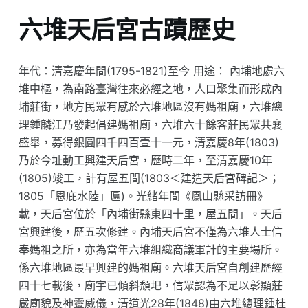
六堆天后宮古蹟歷史
年代：清嘉慶年間(1795-1821)至今 用途： 內埔地處六
堆中樞，為南路臺灣往來必經之地，人口聚集而形成內
埔莊街，地方民眾有感於六堆地區沒有媽祖廟，六堆總
理鍾麟江乃發起倡建媽祖廟，六堆六十餘客莊民眾共襄
盛舉，募得銀圓四千四百壹十一元，清嘉慶8年(1803)
乃於今址動工興建天后宮，歷時二年，至清嘉慶10年
(1805)竣工，計有屋五間(1803＜建造天后宮碑記＞；
1805「恩庇水陸」匾)。光緒年間《鳳山縣采訪冊》
載，天后宮位於「內埔街縣東四十里，屋五間」。天后
宮興建後，歷五次修建。內埔天后宮不僅為六堆人士信
奉媽祖之所，亦為當年六堆組織商議軍計的主要場所。
係六堆地區最早興建的媽祖廟。六堆天后宮自創建歷經
四十七載後，廟宇已傾斜頹圯，信眾認為不足以彰顯莊
嚴廟貌及神靈威儀，清道光28年(1848)由六堆總理鍾桂