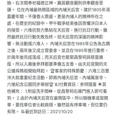
娘，右次間奉祀福德正神，翼房觀音廳則供奉觀音菩
薩。 位在內埔最熱鬧區域的內埔天后宮，建於1805年清
嘉慶年間，不僅香火鼎盛，更是內埔人的精神所在之
處，在歷史的紀錄中，甲午戰爭結束後因畏懼決日本人
的接受，六堆抗勢力集結在天后宮，進行抗日行動，雖
然最終抗日行動失敗告終，但天后宮的深遠的精神影
響，無法動搖六堆人。 內埔天后宮在1985年公告為古蹟
之後，兩年後又成立管委會，並且在1995年進行重修，
於兩年後完成落成；而天后宮也緊鄰昌黎祠與慈雲廣
蔭，所以入廟後參拜都要準備五支香，由天后宮開的天
公爐與媽祖開始拜起。 🏆客家的特殊節慶：六堆三百豐
沛大款重要紀念活動，即將內埔天后宮、內埔萬泉寺、
六堆紀念公園同步舉辦🏆 💵付費資訊：參拜隨喜 🌟其
他補充： 1.附設洗手間🚻，從昌黎祠右邊門進入即可看
到。 2.由於內埔天后宮在最鬧區中，所以騎機車或是開
車，要找車位會比較麻煩，雖然設有停車場，但位置仍
有限。 📝最近到訪日：2021/10/20