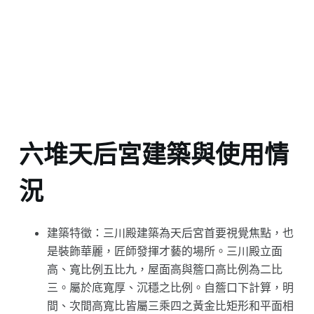
六堆天后宮建築與使用情
況
建築特徵：三川殿建築為天后宮首要視覺焦點，也
是裝飾華麗，匠師發揮才藝的場所。三川殿立面
高、寬比例五比九，屋面高與簷口高比例為二比
三。屬於底寬厚、沉穩之比例。自簷口下計算，明
間、次間高寬比皆屬三乘四之黃金比矩形和平面相