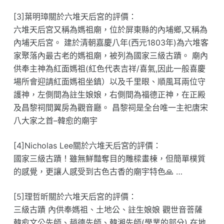
[3]葉明璋關於六堆天后宮的評價：
六堆天后宮又稱為媽祖廟，位於屏東縣的內埔鄉,又稱為
內埔天后宮。 建於清朝嘉慶八年(西元1803年)為六堆客
家聚落內最古老的媽祖廟，被列為國家三級古蹟。 廟內
供奉主神為紅面媽祖(紅色代表吉祥/喜氣,因此一般喜慶
場所會迎請紅面媽祖坐鎮）以及千里眼、順風耳兩位守
護神，左側間為註生娘娘，右側間為福德正神，在正殿
及昌黎祠間翼房為觀音廳。 昌黎祠是全台唯一主祀唐宋
八大家之首–韓愈的廟宇
[4]Nicholas Lee關於六堆天后宮的評價：
國家三級古蹟！雖無鮮豔奪目的雕樑畫棟，但簡單樸質
的感覺，更讓人感受到古色古香的廟宇特色🙏 …
[5]理哲昕關於六堆天后宮的評價：
三級古蹟 內供奉媽祖、土地公、註生娘娘 觀世音菩薩
韓愈文公先師、趙德先師、韓湘先師(學業的部分) 在地