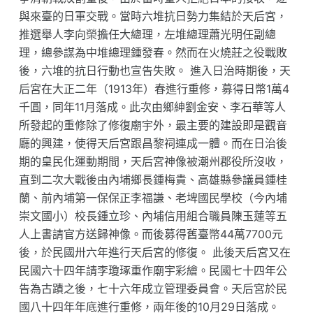
與來臺的日軍交戰。當時六堆抗日勢力集結於天后宮，
推選舉人李向榮擔任大總理，左堆總理蕭光明任副總
理，總參謀為中堆總理鍾發春。然而在火燒莊之役戰敗
後，六堆的抗日行動也宣告失敗。 進入日治時期後，天
后宮在大正二年（1913年）春進行重修，募得日幣1萬4
千圓，同年11月落成。此次由鄉紳劉金安、李石華等人
所發起的重修除了修復廟宇外，最主要的建設即是觀音
廳的興建，使得天后宮跟昌黎祠連成一體。而在日治後
期的皇民化運動期間，天后宮神像被潮州郡役所沒收，
直到二次大戰後由內埔鄉長鍾梅貴、高雄縣參議員鍾桂
蘭、前內埔第一保保正李福謙、老埤國民學校（今內埔
崇文國小）校長鍾立珍、內埔信用組合職員陳玉蓮等五
人上書請官方送歸神像。而後募得舊臺幣44萬7700元
後，於民國卅六年進行天后宮的修復。 此後天后宮又在
民國六十四年請李瓊琢重作廟宇彩繪。民國七十四年公
告為古蹟之後，七十六年成立管理委員會。天后宮於民
國八十四年年底進行重修，兩年後的10月29日落成。