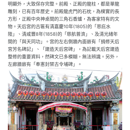
明顯外，大致保存完整。前殿、正殿的龍柱，都是單龍
雕刻，已有百年歷史。前殿龍虎門的石枕，為樸實的長
方形，正殿中央神桌間的三角石香爐，為客家特有的文
物。天后宮的古匾有清嘉慶10年(1805)的「恩庇水
陸」、清咸豐8年(1858)的「慈航普濟」、及清光緒年
間的「與天同功」。宮的左右側牆內面嵌有「捐修天后
宮芳名碑記」、「建造天后宮碑」，為記載天后宮建造
整修的重要資料，然碑文已多模糊，無法辨識。另外，
左廊牆嵌有「奉憲封禁古令埔碑」。