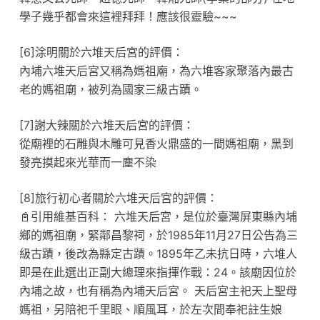
學子幾乎都會來這裡拜拜！應該很靈驗~~~
[6]涂明關於六堆天后宮的評價：
內埔六堆天后宮又稱為媽祖廟，為六堆客家聚落內最古
老的媽祖廟，被列為國家三級古蹟。
[7]謝大辣關於六堆天后宮的評價：
從廟裡的石雕與木雕可見香火鼎盛的一間媽祖廟，黑到
發亮摸起來光華而一塵不染
[8]旅行初心者關於六堆天后宮的評價：
📓引用維基百科： 六堆天后宮，是位於臺灣屏東縣內埔
鄉的媽祖廟，緊鄰昌黎祠，於1985年11月27日公告為三
級古蹟，後改為縣定古蹟。1895年乙未抗日時，六堆人
即是在此選出正副大總理來指揮作戰：24。該廟因位於
內埔之故，也有稱為內埔天后宮。 天后宮主祀天上聖母
媽祖，另陪祀千里眼、順風耳，於左次間奉祀註生娘