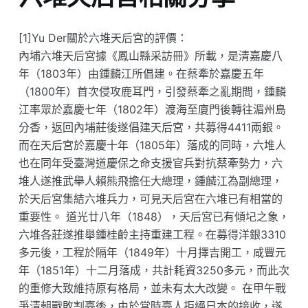
[1]Yu Der關於六堆天后宮的評價：
內埔六堆天后宮據《鳳山縣采訪冊》所載，是清嘉慶八
年（1803年）由鍾麟江所倡建。在蔡牽於嘉慶五年
（1800年）首次侵攻鹿耳門，引發蔡牽之亂期間，鍾麟
江率眾於嘉慶七年（1802年）渡海至廈門後轉往湄州島
分香，返回內埔莊後遂倡建天后宮，共募得4411兩銀。
而在天后宮於嘉慶十年（1805年）落成的同時，六堆人
也在同年受臺灣道慶保之命支援官兵對抗蔡牽勢力，六
堆人遂推武舉人賴熊飛擔任大總理，鍾麟江為副總理，
於天后宮集結六堆兵力，可見天后宮在六堆已有相當的
重要性。 道光廿八年（1848），天后宮已有傾圮之象，
六堆各莊遂推舉鍾桂齡主持重建工程。在募得洋銀3310
多元後，工程於隔年（1849年）十月擇吉開工，咸豐元
年（1851年）十二月落成，共計耗資3250多元，而此次
的重修大致維持原有格局，並未有太大改變。 在甲午戰
爭清朝戰敗割臺後，由於當時臺人拒絕日本的接收，遂