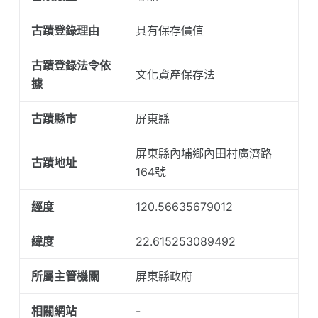
古蹟登錄理由
具有保存價值
古蹟登錄法令依
文化資產保存法
據
古蹟縣市
屏東縣
屏東縣內埔鄉內田村廣濟路
古蹟地址
164號
經度
120.56635679012
緯度
22.615253089492
所屬主管機關
屏東縣政府
相關網站
-