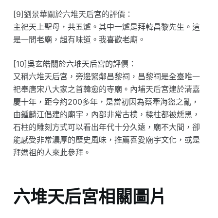
[9]劉景華關於六堆天后宮的評價：
主祀天上聖母，共五爐。其中一爐是拜韓昌黎先生。這
是一間老廟，超有味道。我喜歡老廟。
[10]吳玄皓關於六堆天后宮的評價：
又稱六堆天后宮，旁邊緊鄰昌黎祠，昌黎祠是全臺唯一
祀奉唐宋八大家之首韓愈的寺廟。內埔天后宮建於清嘉
慶十年，距今約200多年，是當初因為蔡牽海盜之亂，
由鍾麟江倡建的廟宇，內部非常古樸，樑柱都被燻黑，
石柱的雕刻方式可以看出年代十分久遠，廟不大間，卻
能感受非常濃厚的歷史風味，推薦喜愛廟宇文化，或是
拜媽祖的人來此參拜。
六堆天后宮相關圖片