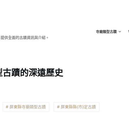
寺廟類型古蹟
，提供全面的古蹟資訊與介紹。
型古蹟的深遠歷史
# 屏東縣寺廟類型古蹟
# 屏東縣縣(市)定古蹟