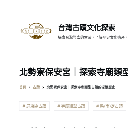
跳
至
主
台灣古蹟文化探索
要
內
探索台灣豐富的古蹟，了解歷史文化遺產
容
北勢寮保安宮｜探索寺廟類
首頁
古蹟
北勢寮保安宮｜探索寺廟類型古蹟的深遠歷史
# 屏東縣古蹟
# 寺廟類型古蹟
# 縣(市)定古蹟