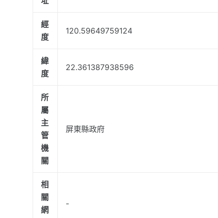
址
經
120.59649759124
度
緯
22.361387938596
度
所
屬
主
屏東縣政府
管
機
關
相
關
-
網