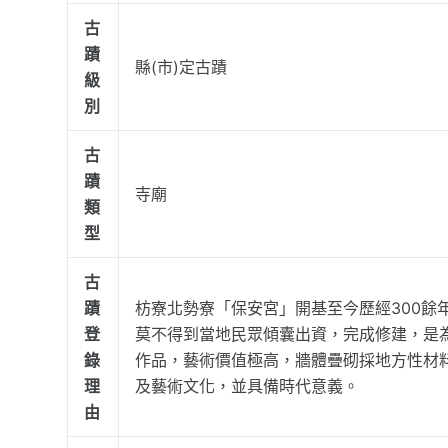
古
蹟
縣(市)定古蹟
級
別
古
蹟
寺廟
類
型
古
蹟
枋寮北勢寮「保安宮」開基至今歷經300餘
登
莫不得到當地民眾傾囊出資，完成修建，是
錄
作品，藝術價值極高，牆體疊砌採地方性材
理
及藝術文化，並具備時代意義。
由