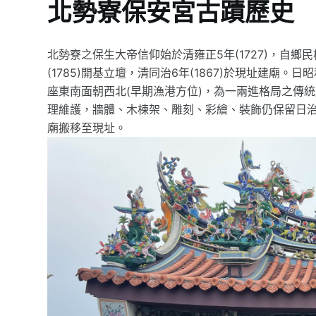
北勢寮保安宮古蹟歷史
北勢寮之保生大帝信仰始於清雍正5年(1727)，自
(1785)開基立壇，清同治6年(1867)於現址建廟。
座東南面朝西北(早期漁港方位)，為一兩進格局之傳
理維護，牆體、木棟架、雕刻、彩繪、裝飾仍保留日治
廟搬移至現址。