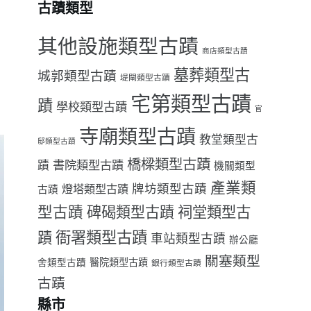
古蹟類型
其他設施類型古蹟
商店類型古蹟
墓葬類型古
城郭類型古蹟
堤閘類型古蹟
宅第類型古蹟
蹟
學校類型古蹟
舊
官
寺廟類型古蹟
教堂類型古
邸類型古蹟
橋樑類型古蹟
書院類型古蹟
蹟
機關類型
產業類
牌坊類型古蹟
燈塔類型古蹟
古蹟
型古蹟
祠堂類型古
碑碣類型古蹟
衙署類型古蹟
蹟
車站類型古蹟
辦公廳
關塞類型
醫院類型古蹟
舍類型古蹟
銀行類型古蹟
古蹟
縣市