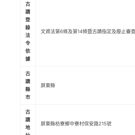
古
蹟
登
錄
文資法第6條及第14條暨古蹟指定及廢止審
法
令
依
據
古
蹟
屏東縣
縣
市
古
蹟
屏東縣枋寮鄉中寮村保安路215號
地