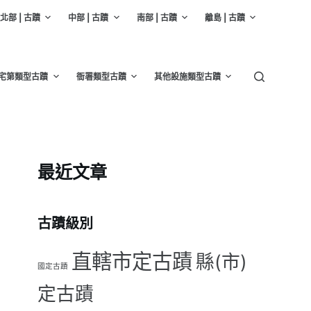
北部 | 古蹟
中部 | 古蹟
南部 | 古蹟
離島 | 古蹟
宅第類型古蹟
衙署類型古蹟
其他設施類型古蹟
最近文章
古蹟級別
直轄市定古蹟
縣(市)
國定古蹟
定古蹟