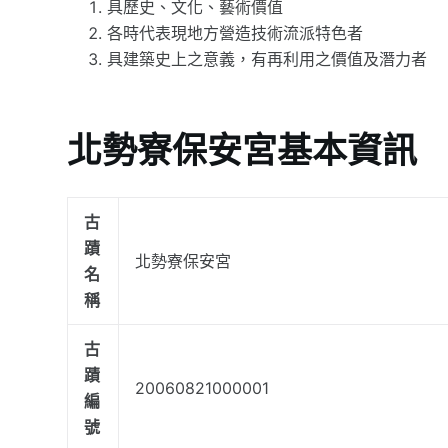
具歷史、文化、藝術價值
各時代表現地方營造技術流派特色者
具建築史上之意義，有再利用之價值及潛力者
北勢寮保安宮基本資訊
古
蹟
北勢寮保安宮
名
稱
古
蹟
20060821000001
編
號