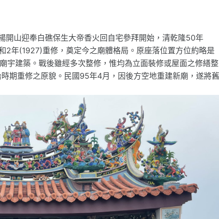
鄉民楊開山迎奉白礁保生大帝香火回自宅參拜開始，清乾隆50年
日昭和2年(1927)重修，奠定今之廟體格局。原座落位置方位約略是
統廟宇建築。戰後雖經多次整修，惟均為立面裝修或屋面之修繕整
時期重修之原貌。民國95年4月，因後方空地重建新廟，遂將