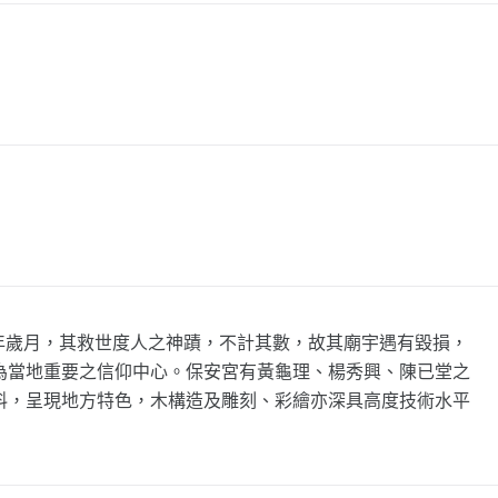
年歲月，其救世度人之神蹟，不計其數，故其廟宇遇有毀損，
為當地重要之信仰中心。保安宮有黃龜理、楊秀興、陳已堂之
料，呈現地方特色，木構造及雕刻、彩繪亦深具高度技術水平