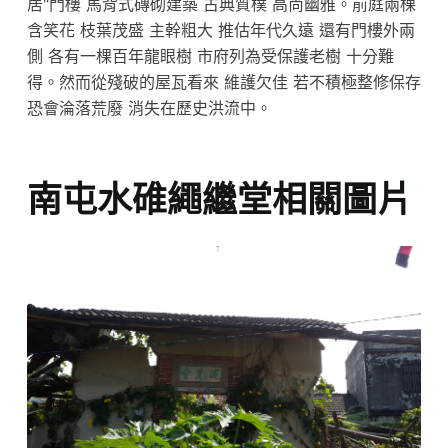
居"門樓 馬背式磚砌建築 古典質樸 高尚幽雅。前庭兩棵
含笑花 枝葉茂盛 主幹粗大 推估年代久遠 還有門樓外兩
側 各有一棵百年龍眼樹 市府列為受保護老樹 十分難
得。然而從殘破的屋瓦看來 維護欠佳 若不積極整修保存
恐會淪落荒廢 消失在歷史洪流中。
南屯水碓繩繼堂相關圖片