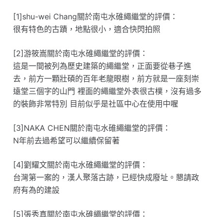
[1]shu-wei Chang關於南屯水碓繩繼堂的評價：
很有特色的古蹟，地點很小，適合快閃拍照
[2]游筱嵩關於南屯水碓繩繼堂的評價：
這是一間被列為歷史建築的繩繼堂，正面要從巷子進
去，前方一顆壯碩的百年老龍眼樹，前方就是一座刻崇
遠堂三個字的山門 裡面的繩繼堂外表很古樸，沒有過多
的裝飾非常特別 目前似乎是社區中心在使用中喔
[3]NAKA CHEN關於南屯水碓繩繼堂的評價：
N年前去過希望可以繼續保留著
[4]劉耀文關於南屯水碓繩繼堂的評價：
台灣第一案的，漢人聚落古跡，已經快成廢址。懇請政
府有為的建設
[5]張秀真關於南屯水碓繩繼堂的評價：