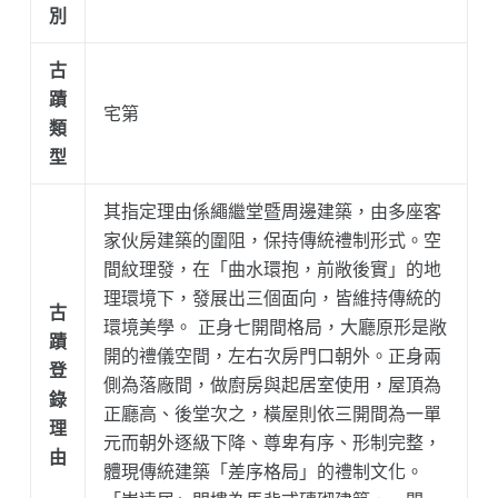
別
古
蹟
宅第
類
型
其指定理由係繩繼堂暨周邊建築，由多座客
家伙房建築的圍阻，保持傳統禮制形式。空
間紋理發，在「曲水環抱，前敞後實」的地
理環境下，發展出三個面向，皆維持傳統的
古
環境美學。 正身七開間格局，大廳原形是敞
蹟
開的禮儀空間，左右次房門口朝外。正身兩
登
側為落廠間，做廚房與起居室使用，屋頂為
錄
正廳高、後堂次之，橫屋則依三開間為一單
理
元而朝外逐級下降、尊卑有序、形制完整，
由
體現傳統建築「差序格局」的禮制文化。