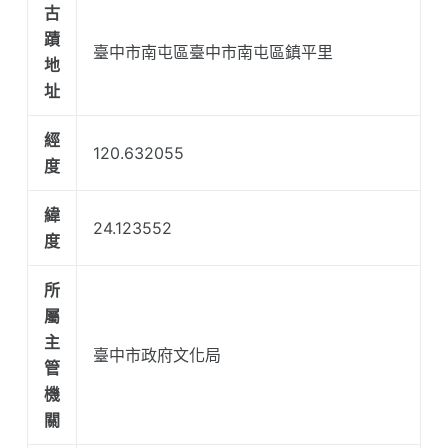
古
蹟
臺中市南屯區臺中市南屯區鎮平里
地
址
經
120.632055
度
緯
24.123552
度
所
屬
主
臺中市政府文化局
管
機
關