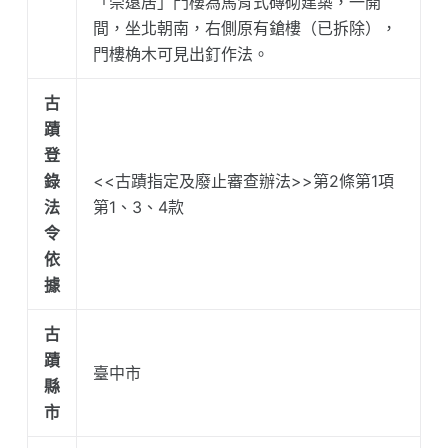
「崇遠居」門樓為馬背式磚砌建築，一開
間，坐北朝南，右側原有鎗樓（已拆除），
門樓桷木可見出釘作法。
古
蹟
登
錄
<<古蹟指定及廢止審查辦法>>第2條第1項
法
第1、3、4款
令
依
據
古
蹟
臺中市
縣
市