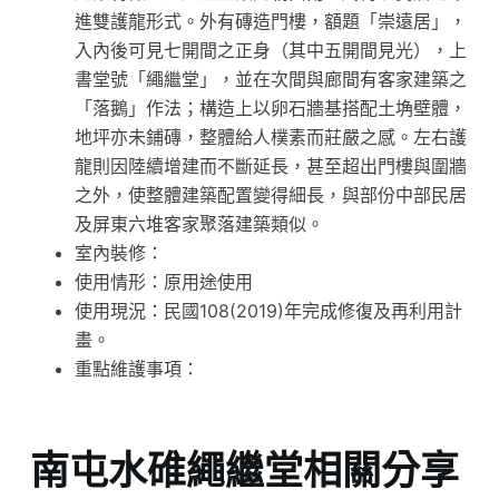
進雙護龍形式。外有磚造門樓，額題「崇遠居」，
入內後可見七開間之正身（其中五開間見光），上
書堂號「繩繼堂」，並在次間與廊間有客家建築之
「落鵝」作法；構造上以卵石牆基搭配土埆壁體，
地坪亦未鋪磚，整體給人樸素而莊嚴之感。左右護
龍則因陸續增建而不斷延長，甚至超出門樓與圍牆
之外，使整體建築配置變得細長，與部份中部民居
及屏東六堆客家聚落建築類似。
室內裝修：
使用情形：原用途使用
使用現況：民國108(2019)年完成修復及再利用計
畫。
重點維護事項：
南屯水碓繩繼堂相關分享