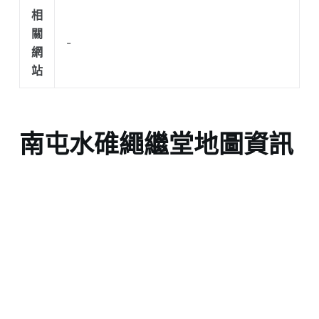
相
關
-
網
站
南屯水碓繩繼堂地圖資訊