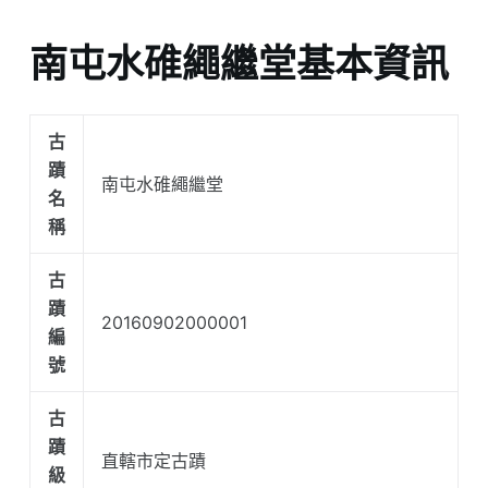
南屯水碓繩繼堂基本資訊
古
蹟
南屯水碓繩繼堂
名
稱
古
蹟
20160902000001
編
號
古
蹟
直轄市定古蹟
級