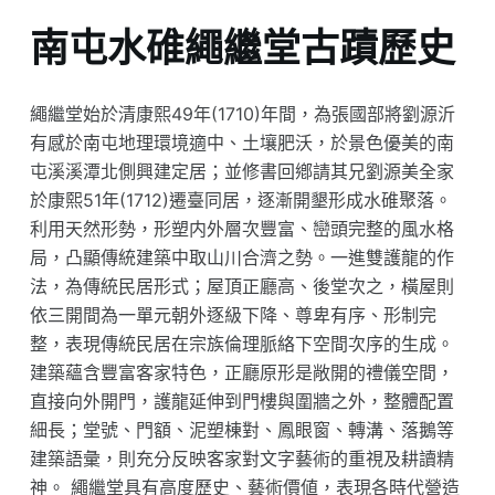
南屯水碓繩繼堂古蹟歷史
繩繼堂始於清康熙49年(1710)年間，為張國部將劉源沂
有感於南屯地理環境適中、土壤肥沃，於景色優美的南
屯溪溪潭北側興建定居；並修書回鄕請其兄劉源美全家
於康熙51年(1712)遷臺同居，逐漸開墾形成水碓聚落。
利用天然形勢，形塑内外層次豐富、巒頭完整的風水格
局，凸顯傳統建築中取山川合濟之勢。一進雙護龍的作
法，為傳統民居形式；屋頂正廳高、後堂次之，橫屋則
依三開間為一單元朝外逐級下降、尊卑有序、形制完
整，表現傳統民居在宗族倫理脈絡下空間次序的生成。
建築蘊含豐富客家特色，正廳原形是敞開的禮儀空間，
直接向外開門，護龍延伸到門樓與圍牆之外，整體配置
細長；堂號、門額、泥塑棟對、鳳眼窗、轉溝、落鵝等
建築語彙，則充分反映客家對文字藝術的重視及耕讀精
神。 繩繼堂具有高度歷史、藝術價値，表現各時代營造