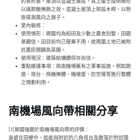
的長形窗。屋頂以混凝土築成，其上覆土成倒梯形
以達欺敵掩飾之效。混凝土屋頂上架設木桿，以懸
掛探測風向之旗子。
室內裝修：
使用情形：周圍均為稻田及少數之農舍別墅，田園
景觀佳。因目前均己廢棄不用，故周圍土地已被附
近農民開闢為菜圃。
使用現況：建築結構體保存尚佳。
重點維護事項：與南機場舊有之軍事設施，例如跑
道、塔台、飛機掩體、機槍堡、防空壕等進行整體
之規劃利用。
南機場風向帶相關分享
[1]葉國強關於南機場風向帶的評價：
身處在田梗中，如能與附近的八角塔台及散落於附近隱