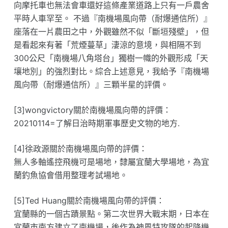
向摩托車也無法會車還好這條產業道路上只有一戶農舍
平時人車罕至。 不過『南機場風向帶（耐爆通信所）』
座落在一片農田之中，外觀雖然不似「斷垣殘壁」，但
是看起來有著「荒煙蔓草」淒涼的意境，與相隔不到
300公尺「南機場八角塔台」獨樹一幟的外觀形成「天
壤地別」的強烈對比。綜合上述意見，我給予『南機場
風向帶（耐爆通信所）』三顆半星的評價。
[3]wongvictory關於南機場風向帶的評價：
20210114=了解日治時期軍事歷史文物的地方.
[4]徐政源關於南機場風向帶的評價：
無人多軸遙控飛機可是場地，隸屬宜蘭大學場地，為宜
蘭釣魚協會借用整理考試場地。
[5]Ted Huang關於南機場風向帶的評價：
宜蘭縣的一個古蹟景點。第二次世界大戰末期，日本在
宜蘭市南方建立了南機場，後作為神風特攻隊的起降機