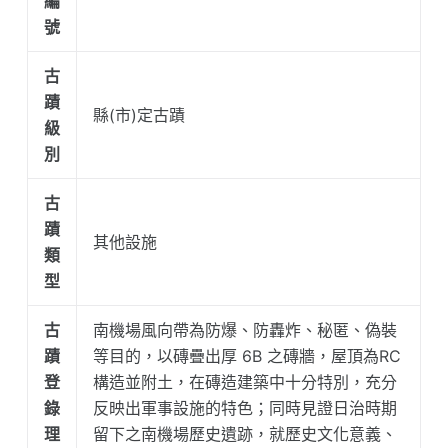
編
號
古
蹟
縣(市)定古蹟
級
別
古
蹟
其他設施
類
型
古
南機場風向帶為防爆、防轟炸、秘匿、偽裝
蹟
等目的，以磚疊出厚 6B 之磚牆，屋頂為RC
登
構造並附土，在磚造建築中十分特別，充分
錄
反映出軍事設施的特色；同時見證日治時期
理
留下之南機場歷史遺跡，就歷史文化意義、