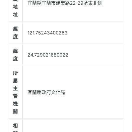
宜蘭縣宜蘭市建業路22-29號東北側
地
址
經
121.75243400263
度
緯
24.729021680022
度
所
屬
主
宜蘭縣政府文化局
管
機
關
相