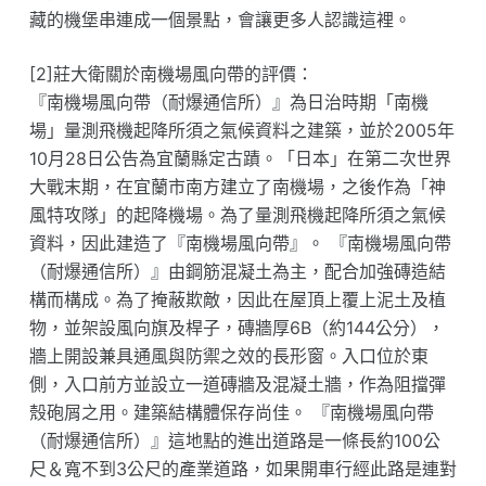
藏的機堡串連成一個景點，會讓更多人認識這裡。
[2]莊大衛關於南機場風向帶的評價：
『南機場風向帶（耐爆通信所）』為日治時期「南機
場」量測飛機起降所須之氣候資料之建築，並於2005年
10月28日公告為宜蘭縣定古蹟。「日本」在第二次世界
大戰末期，在宜蘭市南方建立了南機場，之後作為「神
風特攻隊」的起降機場。為了量測飛機起降所須之氣候
資料，因此建造了『南機場風向帶』。 『南機場風向帶
（耐爆通信所）』由鋼筋混凝土為主，配合加強磚造結
構而構成。為了掩蔽欺敵，因此在屋頂上覆上泥土及植
物，並架設風向旗及桿子，磚牆厚6B（約144公分），
牆上開設兼具通風與防禦之效的長形窗。入口位於東
側，入口前方並設立一道磚牆及混凝土牆，作為阻擋彈
殼砲屑之用。建築結構體保存尚佳。 『南機場風向帶
（耐爆通信所）』這地點的進出道路是一條長約100公
尺＆寬不到3公尺的產業道路，如果開車行經此路是連對