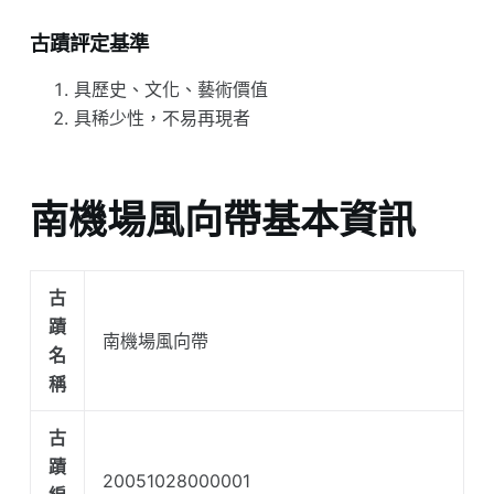
古蹟評定基準
具歷史、文化、藝術價值
具稀少性，不易再現者
南機場風向帶基本資訊
古
蹟
南機場風向帶
名
稱
古
蹟
20051028000001