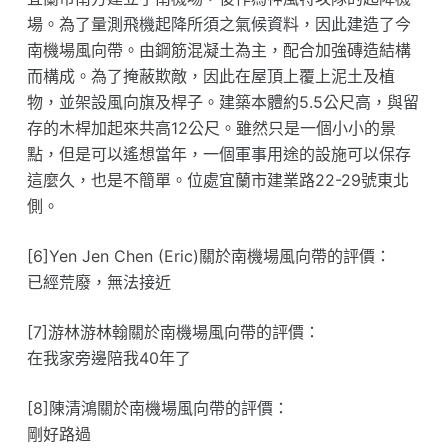
場。為了量測飛機起降所須之氣候資料，因此建造了今
南機場風向帶。由鋼筋混凝土為主，配合加強磚造結構
而構成。為了掩蔽欺敵，因此在屋頂上覆上泥土及植
物，並架設風向旗及桿子。建築本體約5.5公尺高，與留
存的木桿加起來共高12公尺。雖然只是一個小小的景
點，但是可以遙想當年，一個軍事用途的設施可以保存
這麼久，也是不簡單。位處宜蘭市建業路22-29號東北
側。
[6]Yen Jen Chen (Eric)關於南機場風向帶的評價：
已經荒廢，無法接近
[7]游林游林翰關於南機場風向帶的評價：
在我家旁邊陪我40年了
[8]陳清鴻關於南機場風向帶的評價：
剛好路過