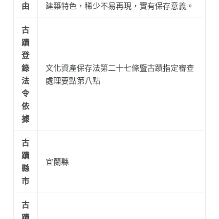
由
建築特色，稀少不易再現，實有保存意義。
古
蹟
登
錄
文化資產保存法第二十七條暨古蹟指定審查
法
處理要點第八點
令
依
據
古
蹟
宜蘭縣
縣
市
古
蹟