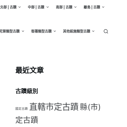
北部 | 古蹟
中部 | 古蹟
南部 | 古蹟
離島 | 古蹟
宅第類型古蹟
衙署類型古蹟
其他設施類型古蹟
最近文章
古蹟級別
直轄市定古蹟
縣(市)
國定古蹟
定古蹟