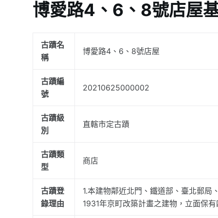
博愛路4、6、8號店屋
古蹟名
博愛路4、6、8號店屋
稱
古蹟編
20210625000002
號
古蹟級
直轄市定古蹟
別
古蹟類
商店
型
古蹟登
1.本建物鄰近北門、鐵道部、臺北郵局、
錄理由
1931年京町改築計畫之建物，立面保