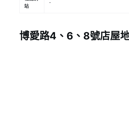
-
站
博愛路4、6、8號店屋