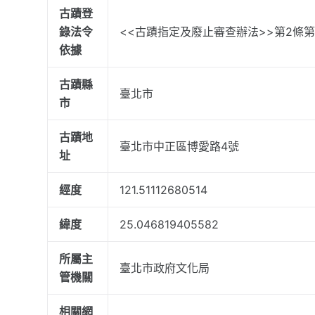
古蹟登
錄法令
<<古蹟指定及廢止審查辦法>>第2條第
依據
古蹟縣
臺北市
市
古蹟地
臺北市中正區博愛路4號
址
經度
121.51112680514
緯度
25.046819405582
所屬主
臺北市政府文化局
管機關
相關網