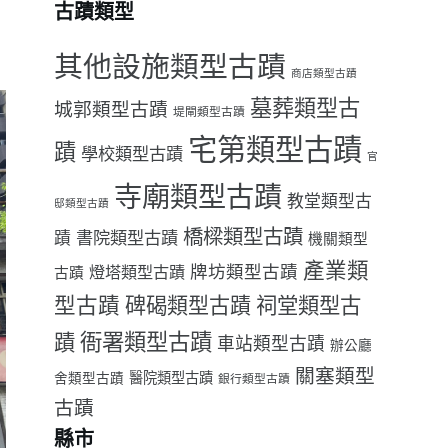
古蹟類型
其他設施類型古蹟
商店類型古蹟
墓葬類型古
城郭類型古蹟
堤閘類型古蹟
宅第類型古蹟
蹟
學校類型古蹟
官
寺廟類型古蹟
教堂類型古
邸類型古蹟
橋樑類型古蹟
書院類型古蹟
蹟
機關類型
產業類
牌坊類型古蹟
燈塔類型古蹟
古蹟
型古蹟
祠堂類型古
碑碣類型古蹟
衙署類型古蹟
蹟
車站類型古蹟
辦公廳
關塞類型
醫院類型古蹟
舍類型古蹟
銀行類型古蹟
古蹟
縣市