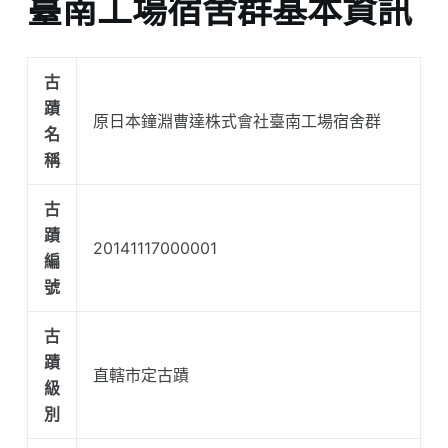
臺南工場宿舍群基本資訊
古
蹟
原日本鐘淵曹達株式會社臺南工場宿舍群
名
稱
古
蹟
20141117000001
編
號
古
蹟
直轄市定古蹟
級
別