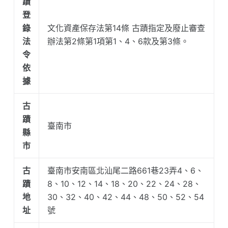
蹟
登
錄
文化資產保存法第14條 古蹟指定及廢止審查
法
辦法第2條第1項第1、4、6款及第3條。
令
依
據
古
蹟
臺南市
縣
市
古
臺南市安南區北汕尾二路661巷23弄4、6、
蹟
8、10、12、14、18、20、22、24、28、
地
30、32、40、42、44、48、50、52、54
址
號