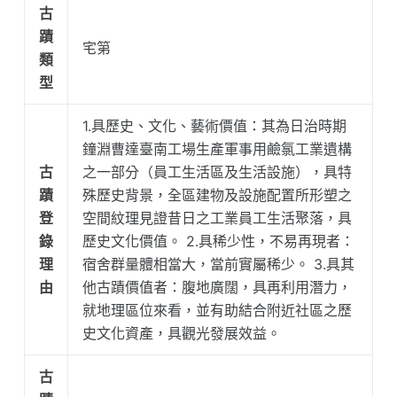
古
蹟
宅第
類
型
1.具歷史、文化、藝術價值：其為日治時期
鐘淵曹達臺南工場生產軍事用鹼氯工業遺構
古
之一部分（員工生活區及生活設施），具特
蹟
殊歷史背景，全區建物及設施配置所形塑之
登
空間紋理見證昔日之工業員工生活聚落，具
錄
歷史文化價值。 2.具稀少性，不易再現者：
理
宿舍群量體相當大，當前實屬稀少。 3.具其
由
他古蹟價值者：腹地廣闊，具再利用潛力，
就地理區位來看，並有助結合附近社區之歷
史文化資產，具觀光發展效益。
古