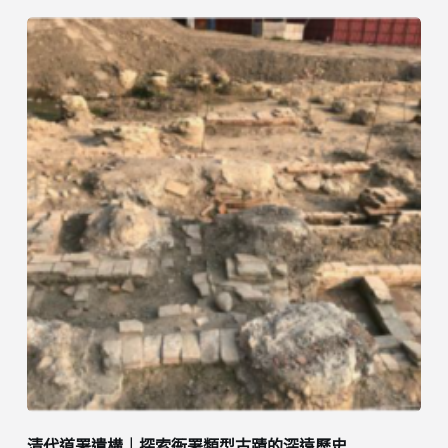
清代道署遺構｜探索衙署類型古蹟的深遠歷史