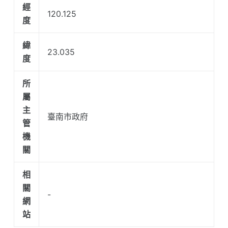
經
120.125
度
緯
23.035
度
所
屬
主
臺南市政府
管
機
關
相
關
-
網
站