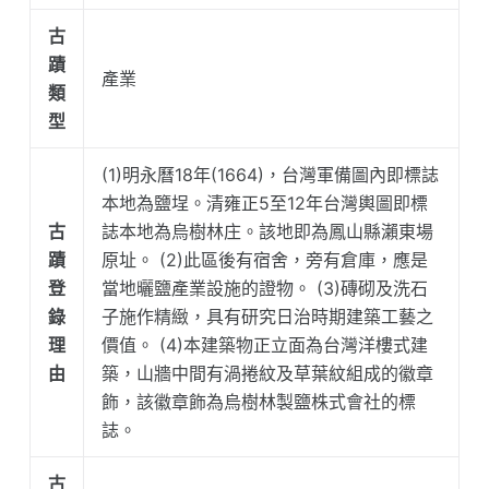
古
蹟
產業
類
型
(1)明永曆18年(1664)，台灣軍備圖內即標誌
本地為鹽埕。清雍正5至12年台灣輿圖即標
古
誌本地為烏樹林庄。該地即為鳳山縣瀨東場
蹟
原址。 (2)此區後有宿舍，旁有倉庫，應是
登
當地曬鹽產業設施的證物。 (3)磚砌及洗石
錄
子施作精緻，具有研究日治時期建築工藝之
理
價值。 (4)本建築物正立面為台灣洋樓式建
由
築，山牆中間有渦捲紋及草葉紋組成的徽章
飾，該徽章飾為烏樹林製鹽株式會社的標
誌。
古