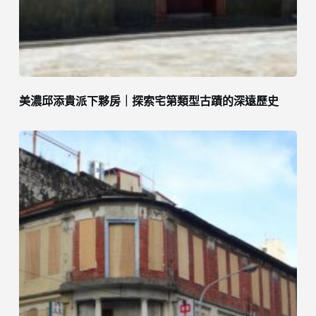
美濃邱添貴派下夥房｜探索宅第類型古蹟的深遠歷史