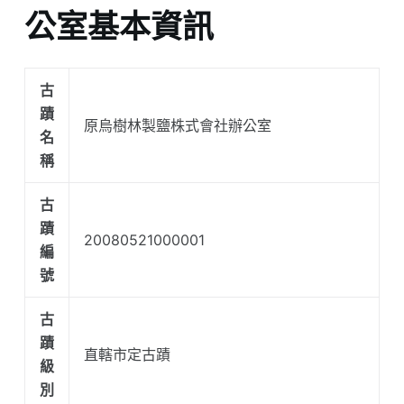
公室基本資訊
古
蹟
原烏樹林製鹽株式會社辦公室
名
稱
古
蹟
20080521000001
編
號
古
蹟
直轄市定古蹟
級
別