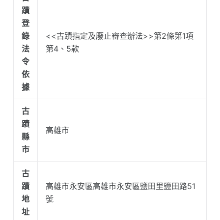
蹟
登
錄
<<古蹟指定及廢止審查辦法>>第2條第1項
法
第4、5款
令
依
據
古
蹟
高雄市
縣
市
古
蹟
高雄市永安區高雄市永安區鹽田里鹽田路51
地
號
址