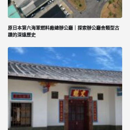
原日本第六海軍燃料廠總辦公廳｜探索辦公廳舍類型古
蹟的深遠歷史