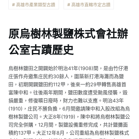
# 高雄市產業類型古蹟
# 高雄市直轄市定古蹟
原烏樹林製鹽株式會社辦
公室古蹟歷史
烏樹林鹽田之開闢始於明治41年(1908)間，是由竹仔港
庄張作舟邀集庄民約30餘人，圍築新打港海灘而為鹽
田，初期開闢鹽田約112甲，後來一約29甲轉售高雄首
富陳中和。往後兩年期間，鹽田數度遭受颱風侵襲，毀
損嚴重，修復曠日廢時，財力也難以支應。明治43年
(1910)，庄民不勝負擔，6月間邀請陳中和入股改組為烏
樹林製鹽公司。大正8年(1919)，陳中和將烏樹林製鹽公
司完全併購，12月間，製鹽設備重修完成，共計鹽攤面
積約137甲。大正12年8月，公司重組為烏樹林製鹽株式