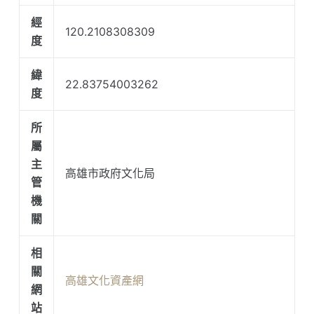
經
120.2108308309
度
緯
22.83754003262
度
所
屬
主
高雄市政府文化局
管
機
關
相
關
高雄文化資產網
網
站