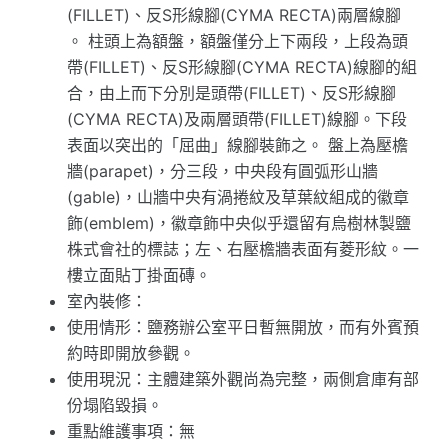
(FILLET)、反S形線腳(CYMA RECTA)兩層線腳
。 柱頭上為額盤，額盤僅分上下兩段，上段為頭
帶(FILLET)、反S形線腳(CYMA RECTA)線腳的組
合，由上而下分別是頭帶(FILLET)、反S形線腳
(CYMA RECTA)及兩層頭帶(FILLET)線腳。下段
表面以突出的「屈曲」線腳裝飾之。 盤上為壓檐
牆(parapet)，分三段，中央段有圓弧形山牆
(gable)，山牆中央有渦捲紋及草葉紋組成的徽章
飾(emblem)，徽章飾中央似乎還留有烏樹林製鹽
株式會社的標誌；左、右壓檐牆表面有菱形紋。一
樓立面貼丁掛面磚。
室內裝修：
使用情形：鹽務辦公室平日暫無開放，而有外賓預
約時即開放參觀。
使用現況：主體建築外觀尚為完整，兩側倉庫有部
份塌陷毀損。
重點維護事項：無