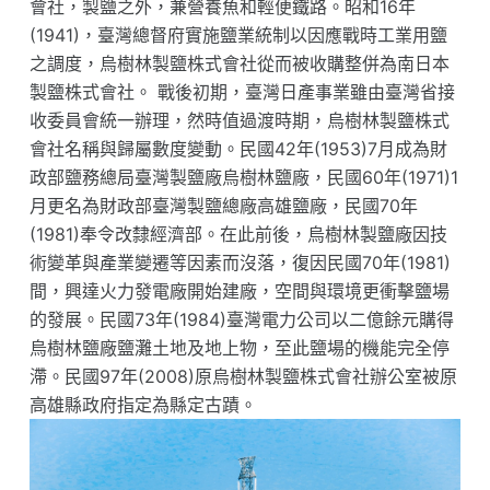
會社，製鹽之外，兼營養魚和輕便鐵路。昭和16年
(1941)，臺灣總督府實施鹽業統制以因應戰時工業用鹽
之調度，烏樹林製鹽株式會社從而被收購整併為南日本
製鹽株式會社。 戰後初期，臺灣日產事業雖由臺灣省接
收委員會統一辦理，然時值過渡時期，烏樹林製鹽株式
會社名稱與歸屬數度變動。民國42年(1953)7月成為財
政部鹽務總局臺灣製鹽廠烏樹林鹽廠，民國60年(1971)1
月更名為財政部臺灣製鹽總廠高雄鹽廠，民國70年
(1981)奉令改隸經濟部。在此前後，烏樹林製鹽廠因技
術變革與產業變遷等因素而沒落，復因民國70年(1981)
間，興達火力發電廠開始建廠，空間與環境更衝擊鹽場
的發展。民國73年(1984)臺灣電力公司以二億餘元購得
烏樹林鹽廠鹽灘土地及地上物，至此鹽場的機能完全停
滯。民國97年(2008)原烏樹林製鹽株式會社辦公室被原
高雄縣政府指定為縣定古蹟。