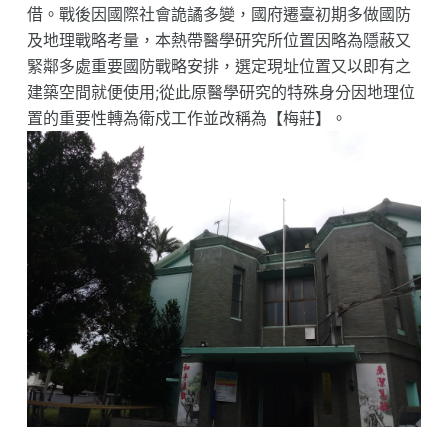
借。戰後因國際社會詭譎多變，國府遷臺初期多做國防
及地理戰略考量，本熱帶醫學研究所位置因略為隱蔽又
緊鄰多處重要國防戰略安排，選定現址位置又以即有之
建築空間就便使用;從此原醫學研究的特殊身分因地理位
置的重要性轉為衛戍工作並改稱為【梅莊】。