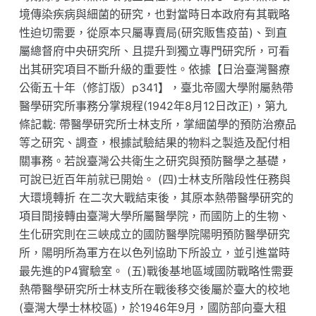
境傳染疾病與細菌的研究，也對當時日本政府有其戰略
性迫切需要，從原本只屬專賣局(研究販售疫苗)、到直
屬總督府中央研究所、且提升到獨立專門研究所，可看
出其研究項目不斷升級的重要性。依據【日治臺灣醫療
公衛五十年（修訂版）p341】，臺北帝國大學附屬熱帶
醫學研究所事務分掌規程(1942年8月12日改正)，第九
條記載: 帶醫學研究所士林支所，掌細菌學的預防治療品
等之研究、調查，根據試驗結果的物料之製造及配付相
關事務。若說臺灣公共衛生之研究與預防醫學之基礎，
可說已近百年前就已開始。 (四)士林支所階段性任務與
大環境轉折 在二次大戰結束後，其原本熱帶醫學研究的
項目間接轉由臺灣大學所屬醫學院，而國防上的生物、
生化研究則在三峽成立的國防醫學院陽明預防醫學研究
所，陽明所為軍方在以色列協助下所設立，並引進當時
最先進的P4實驗室。 (五)戰後基地區域國防戰略性需要
熱帶醫學研究所士林支所在戰後移交後屬於臺大的校地
(臺灣大學士林校區)，於1946年9月，國防部向臺大租