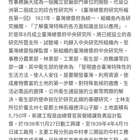
性事務擴大成為一個獨立官廳部門單位的開始，也是亞
洲第二個成立的綜合性研究所。《臺灣總督府研究所報
告第一回》 1921年，臺灣總督府為統一、組織島內各研
究機關，「了解臺灣特殊的各方面知識並加以應用」，
於是年8月成立臺灣總督府中央研究所，將已經設立的各
研究所暨支所、試驗場，均歸入中央研究所組織內，受
臺灣總督指揮監督。新組織的臺灣總督府中央研究所，
事務分農業部、林業部、工業部、衛生部、庶務課等四
部一課、其中衛生部的使命為: 「發現適合臺灣特殊性的
生活方法，使人人安住，是要開發臺灣，利用資源，使
成產物豐富的土地的第一步驟。對特殊氣候的適應、生
活必需品的選擇、公共衛生諸設施的立案等問題的解
決。衛生部的使命就在於研究此類的基礎研究。 士林支
所位於臺北州七星郡士林街福德洋山子腳，土地面積有
5,750坪，新建工程是由總督官房營繕課負責設計監
督，於1936年11月27日動工興建，至1939年4年4月15
日竣工啟用，主要工程分別由中村孝三開設的中村工務