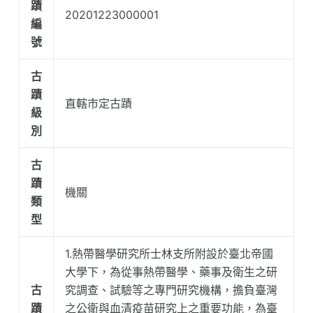
蹟
20201223000001
編
號
古
蹟
直轄市定古蹟
級
別
古
蹟
機關
類
型
1.熱帶醫學研究所士林支所附設於臺北帝國
大學下，為從事熱帶醫學、藥事及衛生之研
古
究調查、試驗等之專門研究機構，擔負臺灣
蹟
之公衛與血清疫苗研究上之重要功能，為臺