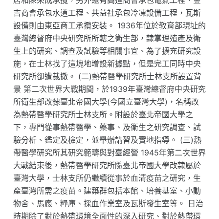
店和陳來成承攬，另外還有高進商會承包電氣工程、金
吉商會承包水道工程、共益社承包冷凍設備工程，瓦斯
設備則由東亞商工承攬安裝。 1936年位於教育部現址的
臺灣總督府中央研究所所轄之衛生部，隸掌理殖產及衛
生上的研究、調查及試驗等相關事宜、為了擴充研究設
施，在士林找了這塊地增設新據點，但是完工同時中央
研究所卻遭裁撤。 (二)熱帶醫學研究所士林支所設置背
景 第二次世界大戰期間，於1939年臺灣總督府中央研究
所衛生部改隸臺北帝國大學(今國立臺灣大學)，名稱改
為熱帶醫學研究所士林支所。附設於臺北帝國大學之
下，專門從事熱帶醫學、藥事、及衛生之研究調查、試
驗分析、鑑定及檢定，並舉辦講習及實地指導。 (三)熱
帶醫學研究所其研究範疇與對臺經營 1945年第二次世界
大戰結束後，熱帶醫學研究所隨臺北帝國大學改隸屬於
臺灣大學，士林支所仍繼續從事於血清疫苗之研究，生
產臺灣所需之疫苗。建築群包括本館、培養基室、小動
物舍、馬廄、糧庫、採血作業室及瓦斯發生室等。 日治
時期除了對於熱帶環境全面性的深入研究、對於熱帶環