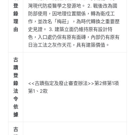
登
灣現代防疫醫學之發源地。 2. 戰後改為國
錄
防部使用，因地理位置關係，轉為衛戍工
理
作，並改名「梅莊」，為時代轉換之重要歷
由
史見證。 3. 建築立面仍維持原有設計特
色，入口處仍保有原有面磚，內部仍有原有
日治工法之灰作天花，具有建築價值。
古
蹟
登
錄
<<古蹟指定及廢止審查辦法>>第2條第1項
法
第1、2款
令
依
據
古