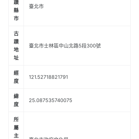
蹟
臺北市
縣
市
古
蹟
臺北市士林區中山北路5段300號
地
址
經
121.52718821791
度
緯
25.087535740075
度
所
屬
主