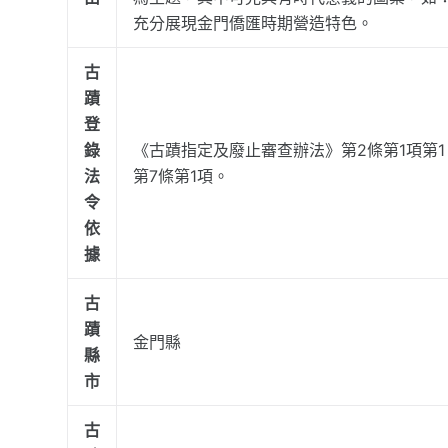
充分展現金門僑匯時期營造特色。
古
蹟
登
錄
《古蹟指定及廢止審查辦法》第2條第1項第
法
第7條第1項。
令
依
據
古
蹟
金門縣
縣
市
古