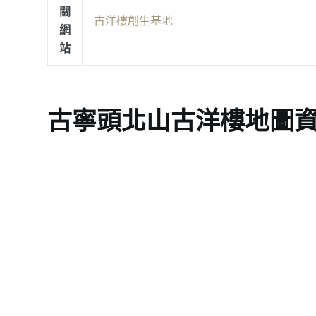
關
古洋樓創生基地
網
站
古寧頭北山古洋樓地圖