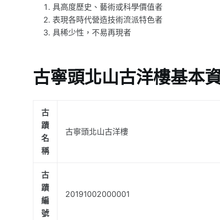
具高度歷史、藝術或科學價值者
表現各時代營造技術流派特色者
具稀少性，不易再現者
古寧頭北山古洋樓基本
古
蹟
古寧頭北山古洋樓
名
稱
古
蹟
20191002000001
編
號