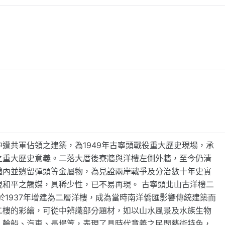
遭共軍佔領之建築，為1949年古寧頭戰役重大歷史現場，承
之重大歷史意義。二落大厝後寮牆與洋樓左側外牆，至今仍清
體內並遺留彈頭等金屬物，為見證兩岸戰爭及分治數十年史實
視和平之觸媒，具稀少性，已不易再現。 古寧頭北山古洋樓二
於1937年增建為二層洋樓，成為當時南洋僑匯影響傳統建築而
二樓的彩繪，可從中辨識部分題材，如以山水風景及水族生物
：輪船、汽車、長堤等，表現了具時代意義之民間藝術特色，