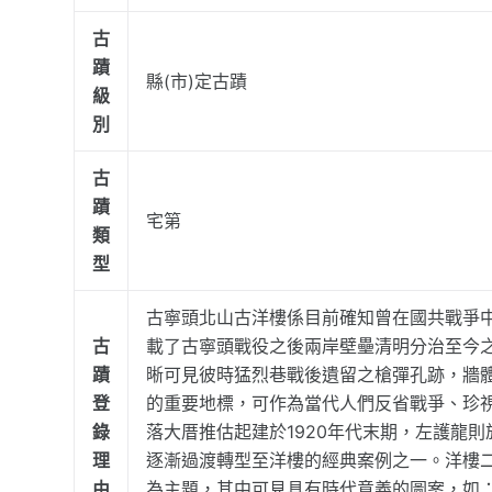
古
蹟
縣(市)定古蹟
級
別
古
蹟
宅第
類
型
古寧頭北山古洋樓係目前確知曾在國共戰爭中
古
載了古寧頭戰役之後兩岸壁壘清明分治至今
蹟
晰可見彼時猛烈巷戰後遺留之槍彈孔跡，牆
登
的重要地標，可作為當代人們反省戰爭、珍
錄
落大厝推估起建於1920年代末期，左護龍則
理
逐漸過渡轉型至洋樓的經典案例之一。洋樓
由
為主題，其中可見具有時代意義的圖案，如