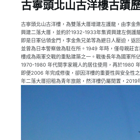
古寧頭北山古洋樓古蹟
古寧頭北山古洋樓，為雙落大厝增建左護龍，由李金
興建二落大厝，並約於1932-1933年集資興建左側
即是日軍佔領金門，李金魚兄弟等為避日人壓迫，返
並曾為日本警察做為駐在所。1949 年時，僅母親莊言
樓成為兩軍交戰的重點建築之一。戰後長年為國軍所
1970-1980 年代間李家親人的居住使用，再於198
即便2006 年完成修復，卻因洋樓的重要性與安全性之
年二落大厝招租為青年旅館，然洋樓仍屬閒置，201