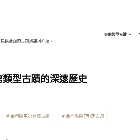
寺廟類型古蹟
，提供全面的古蹟資訊與介紹。
第類型古蹟的深遠歷史
# 金門縣宅第類型古蹟
# 金門縣縣(市)定古蹟