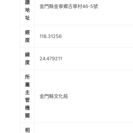
蹟
金門縣金寧鄉古寧村46-5號
地
址
經
118.31256
度
緯
24.479211
度
所
屬
主
金門縣文化局
管
機
關
相