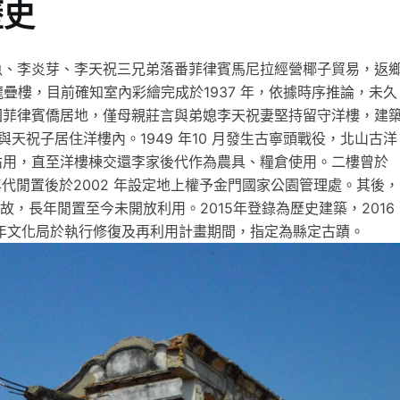
歷史
魚、李炎芽、李天祝三兄弟落番菲律賓馬尼拉經營椰子貿易，返
護龍疊樓，目前確知室內彩繪完成於1937 年，依據時序推論，未久
回菲律賓僑居地，僅母親莊言與弟媳李天祝妻堅持留守洋樓，建
與天祝子居住洋樓內。1949 年10 月發生古寧頭戰役，北山古洋
佔用，直至洋樓棟交還李家後代作為農具、糧倉使用。二樓曾於
0 年代閒置後於2002 年設定地上權予金門國家公園管理處。其後，
故，長年閒置至今未開放利用。2015年登錄為歷史建築，2016
9年文化局於執行修復及再利用計畫期間，指定為縣定古蹟。