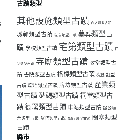
古蹟類型
其他設施類型古蹟
鄉
商店類型古蹟
墓葬類型古
城郭類型古蹟
堤閘類型古蹟
築
宅第類型古蹟
蹟
學校類型古蹟
官
寺廟類型古蹟
教堂類型古
邸類型古蹟
橋樑類型古蹟
書院類型古蹟
蹟
機關類型
產業類
牌坊類型古蹟
燈塔類型古蹟
古蹟
型古蹟
祠堂類型古
碑碣類型古蹟
衙署類型古蹟
蹟
車站類型古蹟
辦公廳
關塞類型
醫院類型古蹟
舍類型古蹟
銀行類型古蹟
古蹟
縣市