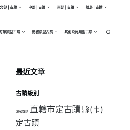
北部 | 古蹟
中部 | 古蹟
南部 | 古蹟
離島 | 古蹟
宅第類型古蹟
衙署類型古蹟
其他設施類型古蹟
最近文章
古蹟級別
直轄市定古蹟
縣(市)
國定古蹟
定古蹟