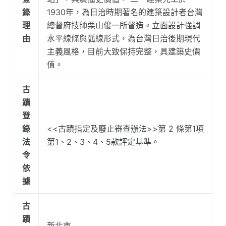
錄
1930年，為日治時期著名的建築設計者台灣
理
總督府技師栗山俊一所督造。立面設計強調
由
水平線條與弧線形式，為台灣日治後期現代
主義風格，目前大致保持完整，具建築史價
值。
古
蹟
登
錄
<<古蹟指定及廢止審查辦法>>第 2 條第1項
法
第1、2、3、4、5款評定基準。
令
依
據
古
蹟
新北市