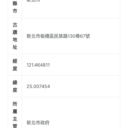
縣
市
古
蹟
新北市板橋區民族路130巷67號
地
址
經
121.464811
度
緯
25.007454
度
所
屬
主
新北市政府
管