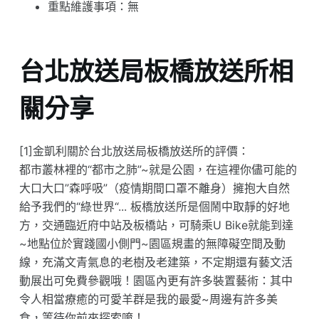
重點維護事項：無
台北放送局板橋放送所相
關分享
[1]金凱利關於台北放送局板橋放送所的評價：
都市叢林裡的“都市之肺”~就是公園，在這裡你儘可能的
大口大口”森呼吸”（疫情期間口罩不離身）擁抱大自然
給予我們的“綠世界“... 板橋放送所是個鬧中取靜的好地
方，交通臨近府中站及板橋站，可騎乘U Bike就能到達
~地點位於實踐國小側門~園區規畫的無障礙空間及動
線，充滿文青氣息的老樹及老建築，不定期還有藝文活
動展出可免費參觀哦！園區內更有許多裝置藝術：其中
令人相當療癒的可愛羊群是我的最愛~周邊有許多美
食，等待你前來探索唷！