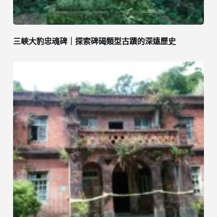
三峽大豹忠魂碑｜探索碑碣類型古蹟的深遠歷史