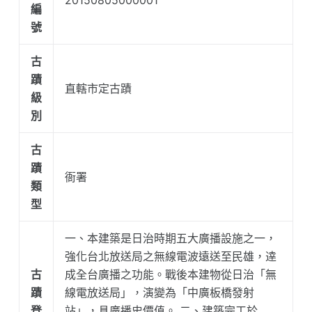
編
號
古
蹟
直轄市定古蹟
級
別
古
蹟
衙署
類
型
一、本建築是日治時期五大廣播設施之一，
強化台北放送局之無線電波遠送至民雄，逹
古
成全台廣播之功能。戰後本建物從日治「無
蹟
線電放送局」，演變為「中廣板橋發射
登
站」，具廣播史價值。 二、建築完工於