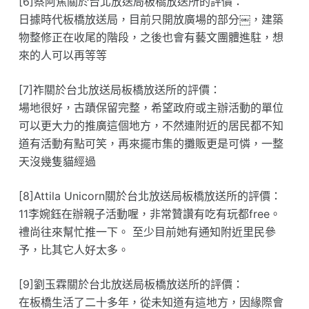
[6]蔡阿焦關於台北放送局板橋放送所的評價：
日據時代板橋放送局，目前只開放廣場的部分￼，建築
物整修正在收尾的階段，之後也會有藝文團體進駐，想
來的人可以再等等
[7]祚關於台北放送局板橋放送所的評價：
場地很好，古蹟保留完整，希望政府或主辦活動的單位
可以更大力的推廣這個地方，不然連附近的居民都不知
道有活動有點可笑，再來擺市集的攤販更是可憐，一整
天沒幾隻貓經過
[8]Attila Unicorn關於台北放送局板橋放送所的評價：
11李婉鈺在辦親子活動喔，非常贊讚有吃有玩都free。
禮尚往來幫忙推一下。 至少目前她有通知附近里民參
予，比其它人好太多。
[9]劉玉霖關於台北放送局板橋放送所的評價：
在板橋生活了二十多年，從未知道有這地方，因緣際會