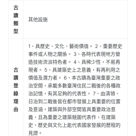
古
蹟
其他設施
類
型
1、具歷史、文化、藝術價值。 2、重要歷史
事件或人物之關係。 3、各時代表現地方營
造技術流派特色者。 4、具稀少性，不易再
古
現者。 5、具建築史上之意義，有再利用之
蹟
價值及潛力者。 6、本古蹟為臺灣重要之政
登
治空間，承載多數臺灣住民二戰後的各種政
錄
治記憶，有其足夠的代表性。 7、由清領、
理
日治到二戰後皆在都市發展上具重要的位置
由
及意涵，建築與外部空間皆具重要政治意
義，且為重要之建築競圖代表作，在建築
史、歷史與文化上能代表國家發展的歷程的
見證。