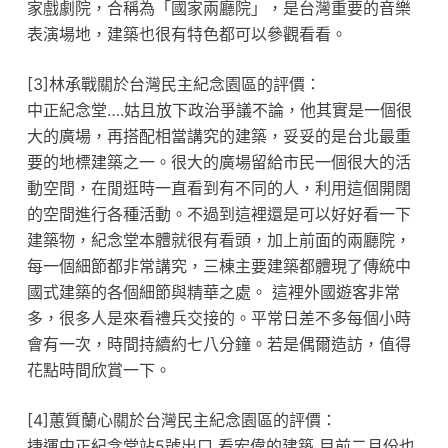
家戲劇院，合稱為「國家兩廳院」，是台灣重要的音樂
表演場地，建築也很有特色都可以參觀看看。
[3]林承戰關於台灣民主紀念園區的評價：
中正紀念堂….姑且放下政治爭議不論，他其實是一個很
大的廣場，再搭配相當講究的建築，妥妥的是台北最重
要的地標建築之一。很大的廣場留給市民一個很大的活
動空間，在閒逛時一直看到有不同的人，利用這個開闊
的空間進行各種活動。不過到這裡還是可以好好看一下
建築物，紀念堂本體就很有看頭，加上前面的兩廳院，
每一個細節都非常講究，三棟主要建築都體現了傳統中
國式建築的各個細節與精華之處。 這裡外國遊客非常
多，很多人是來看禮兵交接的。平常日差不多每個小時
會有一次，時間持續約七八分鐘。若是偶爾造訪，值得
花點時間欣賞一下。
[4]蕙質蘭心關於台灣民主紀念園區的評價：
捷運中正紀念堂站5號出口 看宏偉的建築 目前二月份也