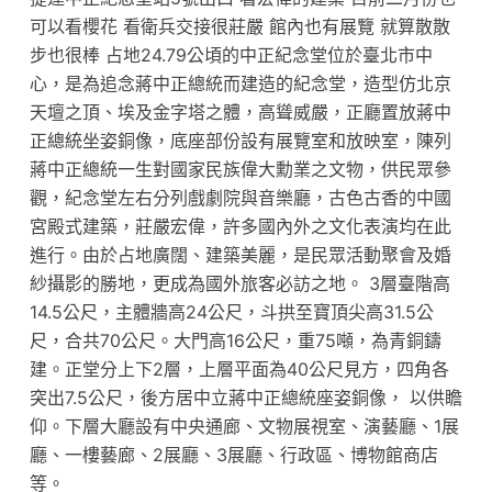
可以看櫻花 看衛兵交接很莊嚴 館內也有展覽 就算散散
步也很棒 占地24.79公頃的中正紀念堂位於臺北市中
心，是為追念蔣中正總統而建造的紀念堂，造型仿北京
天壇之頂、埃及金字塔之體，高聳威嚴，正廳置放蔣中
正總統坐姿銅像，底座部份設有展覽室和放映室，陳列
蔣中正總統一生對國家民族偉大勳業之文物，供民眾參
觀，紀念堂左右分列戲劇院與音樂廳，古色古香的中國
宮殿式建築，莊嚴宏偉，許多國內外之文化表演均在此
進行。由於占地廣闊、建築美麗，是民眾活動聚會及婚
紗攝影的勝地，更成為國外旅客必訪之地。 3層臺階高
14.5公尺，主體牆高24公尺，斗拱至寶頂尖高31.5公
尺，合共70公尺。大門高16公尺，重75噸，為青銅鑄
建。正堂分上下2層，上層平面為40公尺見方，四角各
突出7.5公尺，後方居中立蔣中正總統座姿銅像， 以供瞻
仰。下層大廳設有中央通廊、文物展視室、演藝廳、1展
廳、一樓藝廊、2展廳、3展廳、行政區、博物館商店
等。