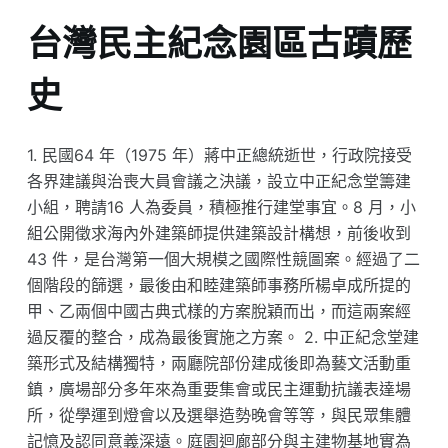
台灣民主紀念園區古蹟歷
史
1. 民國64 年（1975 年）蔣中正總統逝世，行政院接受
各界建議與治喪大員會議之決議，設立中正紀念堂籌建
小組，聘請16 人為委員，積極推行建堂事宜。8 月，小
組公開徵求海內外建築師提供建築設計構想，前後收到
43 件，是台灣第一個大規模之國際性競圖案。經過了二
個階段的篩選，最後由和睦建築師事務所楊卓成所提的
甲、乙兩個中國古典式樣的方案脫穎而出，而這兩案經
過反覆的整合，成為最後實施之方案。 2. 中正紀念堂建
築形式及結構獨特，兩廳院部份建成後即為藝文活動重
鎮，廣場部分多年來為重要集會或民主運動抗議表達場
所，從學運到燈會以及選舉造勢晚會等等，與民眾集體
記憶及認同意義深遠。庭園迴廊部分與主建物基地實為