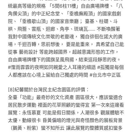
統最高等級的規格 「5間6柱11樓」自由廣場牌樓、「八
角攢尖頂」的中正紀念堂、「垂檐廡殿頂」的國家戲劇
院、「垂檐歇山頂」的國家音樂廳； 臺基、柱礎、斗
栱、飛簷、雲瓶、迴廊、角亭、琉璃瓦...... 不斷喚醒著
我對中國傳統文化崇敬的老靈魂， 獨自徘徊在諾大的廣
場，千迴百轉，思前想後， 要是能重來， 真希望自己能
從事 藝術設計 等能跨越國界，超越意識形態的工作，
自由廣場牌樓下的國旗呈風飛揚，結束這段靜思的夜。
#霪雨霏霏的夜啊如同親愛之人耳邊的細語 #孤獨是每個
人都應該在心境上留給自己獨處的時間 #台北市中正區
[8]紀馨關於台灣民主紀念園區的評價：
全臺「功能」最奇妙的文化資產 園區很大，應該蠻適合
居民散步運動 裡面的花草照顧的蠻得宜 第一次來這邊看
展覽：永恆慕夏 可能是假日關係，人潮很多 觀展體驗不
太優，動線很卡 昏黃偏暗的燈光與奇怪顏色的展板背景
（鵝黃、粉紫）蠻不知所云 讓此展覽的整體質感扣蠻多