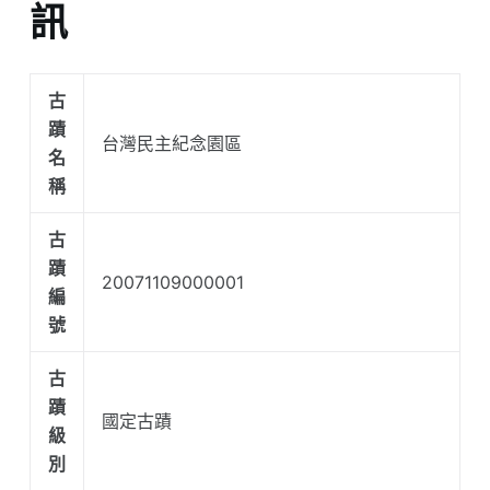
訊
古
蹟
台灣民主紀念園區
名
稱
古
蹟
20071109000001
編
號
古
蹟
國定古蹟
級
別