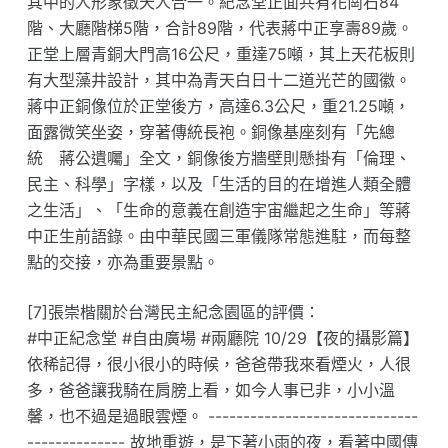
其中的人形象徵天人合一。紀念堂正面共有花崗石84
階、大廳階梯5階，合計89階，代表蔣中正享壽89歲。
正堂上層青銅大門高16公尺，重達75噸，其上天花板則
有大型藻井設計，其中為青天白日十二道光芒的國徽。
蔣中正銅像位於正堂後方，高達6.3公尺，重21.25噸，
面露微笑坐姿，穿著傳統長袍。銅像基座刻有「先總
統 蔣公遺囑」全文，銅像後方牆壁則懸掛有「倫理、
民主、科學」字樣，以及「生活的目的在增進人類全體
之生活」、「生命的意義在創造宇宙繼起之生命」等蔣
中正生前語錄。由中華民國三軍儀隊常態進駐，而每整
點的交接，亦為重要景點。
[7]張崇楷關於台灣民主紀念園區的評價：
#中正紀念堂 #自由廣場 #兩廳院 10/29【夜的攝影篇】
依稀記得，很小很小的時候，爸爸帶我來看煙火，人很
多，爸爸讓我騎在肩膀上看，如今人事已非，小小溫
馨，也不過是過眼雲煙。 ------------------------------
-------------- 故地重遊，是下著小雨的夜，看著中國傳