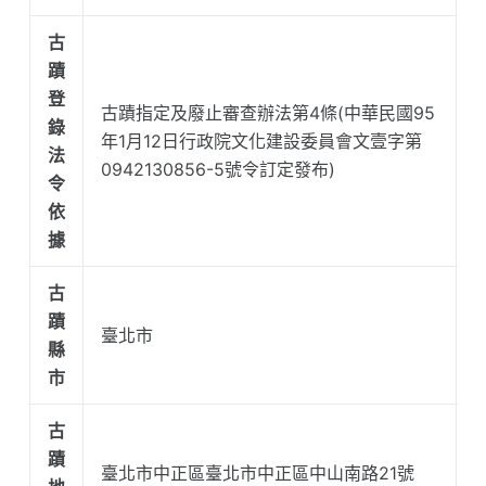
古
蹟
登
古蹟指定及廢止審查辦法第4條(中華民國95
錄
年1月12日行政院文化建設委員會文壹字第
法
0942130856-5號令訂定發布)
令
依
據
古
蹟
臺北市
縣
市
古
蹟
臺北市中正區臺北市中正區中山南路21號