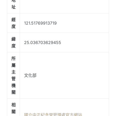
地
址
經
121.51769913719
度
緯
25.036703629455
度
所
屬
主
文化部
管
機
關
相
關
國立中正紀念堂管理處官方網站