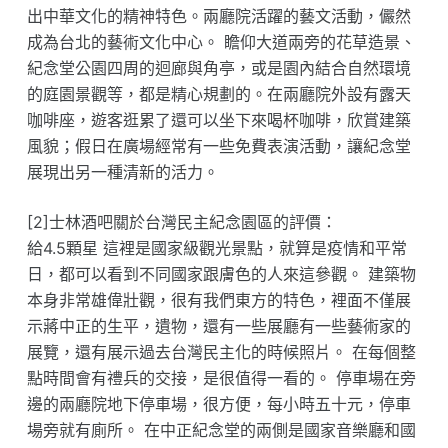
出中華文化的精神特色。兩廳院活躍的藝文活動，儼然
成為台北的藝術文化中心。 瞻仰大道兩旁的花草造景、
紀念堂公園四周的迴廊與角亭，或是園內結合自然環境
的庭園景觀等，都是精心規劃的。在兩廳院外設有露天
咖啡座，遊客逛累了還可以坐下來喝杯咖啡，欣賞建築
風貌；假日在廣場經常有一些免費表演活動，讓紀念堂
展現出另一種清新的活力。
[2]士林酒吧關於台灣民主紀念園區的評價：
給4.5顆星 這裡是國家級觀光景點，就算是疫情和平常
日，都可以看到不同國家跟膚色的人來這參觀。 建築物
本身非常雄偉壯觀，很有我們東方的特色，裡面不僅展
示蔣中正的生平，遺物，還有一些展廳有一些藝術家的
展覽，還有展示過去台灣民主化的時候照片。 在每個整
點時間會有禮兵的交接，是很值得一看的。 停車場在旁
邊的兩廳院地下停車場，很方便，每小時五十元，停車
場旁就有廁所。 在中正紀念堂的兩側是國家音樂廳和國