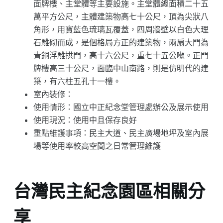
面牌樓、主堂體等主要設施。主堂體總面積二十五
萬平方公尺，主體建築物高七十公尺，頂為尖狀八
角形，用寶藍色琉璃瓦覆蓋，四周牆壁以白色大理
石雕砌而成，是個格局方正的建築物，兩扇大門為
青銅浮雕拱門，高十六公尺，重七十五公噸。正門
牌樓高三十公尺，面臨中山南路，則是仿明代的建
築，有六柱五孔十一樓。
室內裝修：
使用情形：國立中正紀念堂管理處辦公及展示使用
使用現況：使用中且保存良好
重點維護事項：民主大道、民主廣場地坪及室內展
場等使用率較高空間之日常管理維護
台灣民主紀念園區相關分
享