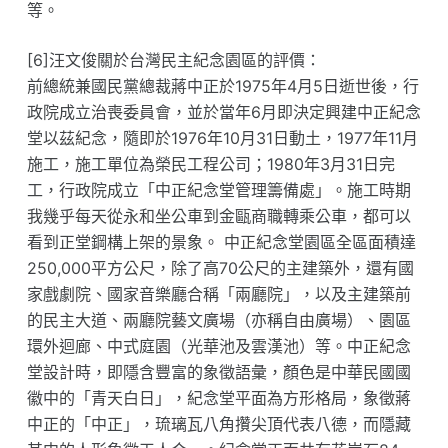
等。
[6]汪文俊關於台灣民主紀念園區的評價：
前總統兼國民黨總裁蔣中正於1975年4月5日逝世後，行
政院成立治喪委員會，並於當年6月即決定興建中正紀念
堂以茲紀念，隨即於1976年10月31日動土，1977年11月
施工，施工單位為榮民工程公司；1980年3月31日完
工，行政院成立「中正紀念堂管理籌備處」。施工時期
我幾乎每天從永和坐公車到金甌商職轉乘公車，都可以
看到正堂鋼構上架的景象。 中正紀念堂園區全區面積達
250,000平方公尺，除了高70公尺的主建築外，還有國
家戲劇院、國家音樂廳合稱「兩廳院」，以及主建築前
的民主大道、兩廳院藝文廣場（亦稱自由廣場）、園區
環外迴廊、中式庭園（光華池及雲漢池）等。中正紀念
堂設計時，即隱含豐富的象徵語彙，顏色是中華民國國
徽中的「青天白日」，紀念堂平面為方形格局，象徵蔣
中正的「中正」，琉璃瓦八角攢尖頂代表八德，而隱藏