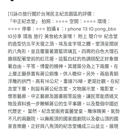
[1]詠の旅行關於台灣民主紀念園區的評價：
「中正紀念堂」 拍照：⭐️⭐️⭐️⭐️ 空間：⭐️⭐️⭐️⭐️ 環境：
⭐️⭐️⭐️⭐️ 停車：⭐️⭐️⭐️ 拍攝📱：i phone 13 IG:yong_bbx
IG分享 環島 旅行 美食給大家嘿！ 附上 簡介🫶 紀念堂
的造型仿北平天壇之頂、埃及金字塔之體，堂頂呈間狀
的八角形，並且覆蓋著寶藍琉璃瓦，四周的白色大理石
牆搭配著堂前的紅花壇，這藍白紅的色調搭配正好象徵
著自由、平等、博愛的精神。其建築分為上下兩層，在
上層正廳恭置有蔣公銅像，供人瞻仰。另外，兩扇青銅
浮雕的拱門，高有16公尺，重達75噸，更是壯觀。在紀
念堂下層，則設有蔣公紀念室、文物展示室、電影室、
懷恩藝廊、中正藝廊及圖書館等設施，讓民眾能透過文
物及資料進一步瞭解蔣公的生平事蹟，以及整個中國近
代歷史。 當然，紀念堂兩旁富麗堂皇、雕琢精美，氣勢
不凡的兩廳院，以廡殿頂的國家戲劇院以及歇山頂的國
家音樂廳，正好與八角頂的紀念堂構成三山並立，展現