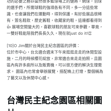
功的必要之務👍當然很多籃球場上的健將，網球，羽球
的選手們，所需球鞋的強項各有不同，多一分這些常
識，也會讓我們在運動時，得到保護，有好些展品很稀
有，簽名鞋款，歷史舊鞋，收藏家的鞋，這邊都看得到
👍 展場空間蠻大的，喜歡球鞋的朋友可來參觀，畢竟，
一雙好鞋能陪我們長長久久，現在就just do it!👏
[10]O Jim關於台灣民主紀念園區的評價：
位於市中心，台北適合週末下午來逛逛走走的休閒型設
施，二月的時候櫻花綻放，非常適合來走走拍照，且園
區內有許多廁所以及販賣機，可以很方便的解決生理需
求。 園區內也常會舉辦展覽，搭配晚上打燈，整個稱為
了藝文以及休閒中心感。
台灣民主紀念園區相關圖