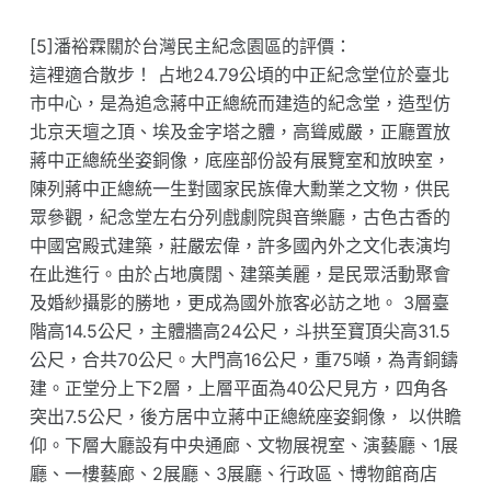
[5]潘裕霖關於台灣民主紀念園區的評價：
這裡適合散步！ 占地24.79公頃的中正紀念堂位於臺北
市中心，是為追念蔣中正總統而建造的紀念堂，造型仿
北京天壇之頂、埃及金字塔之體，高聳威嚴，正廳置放
蔣中正總統坐姿銅像，底座部份設有展覽室和放映室，
陳列蔣中正總統一生對國家民族偉大勳業之文物，供民
眾參觀，紀念堂左右分列戲劇院與音樂廳，古色古香的
中國宮殿式建築，莊嚴宏偉，許多國內外之文化表演均
在此進行。由於占地廣闊、建築美麗，是民眾活動聚會
及婚紗攝影的勝地，更成為國外旅客必訪之地。 3層臺
階高14.5公尺，主體牆高24公尺，斗拱至寶頂尖高31.5
公尺，合共70公尺。大門高16公尺，重75噸，為青銅鑄
建。正堂分上下2層，上層平面為40公尺見方，四角各
突出7.5公尺，後方居中立蔣中正總統座姿銅像， 以供瞻
仰。下層大廳設有中央通廊、文物展視室、演藝廳、1展
廳、一樓藝廊、2展廳、3展廳、行政區、博物館商店