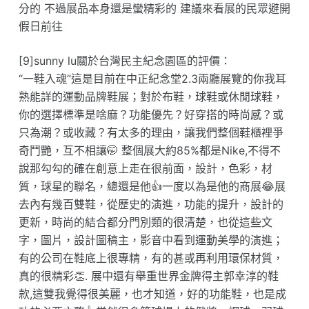
分的 不過展品本身還是蠻精彩的 建議來看展的民眾避開
假日前往
[9]sunny lu關於台灣民主紀念園區的評價：
“一鞋入魂”這是目前在中正紀念堂2.3兩廳展覽的你我耳
熟能詳的運動品牌鞋展；對於布鞋，球鞋或休閒球鞋，
你的選擇標準是啥麻？功能優先？好穿搭的時尚感？或
只為潮？或收藏？有太多的理由，讓我們整個鞋櫃裡爭
奇鬥艷，互不相讓🤭 整個展大約85%都是Nike,不得不
說那勾勾的確在創意上走在很前面，設計，色彩，材
質，球星的聯名，總還是他👍一度以為是他的商展😂展
去內有幾百雙鞋，從歷史的演進，功能的提升，設計的
更新，時尚的結合都分門別類的很清楚，也從這些文
字，圖片，設計圖稿主，影音中看到運動美學的演進；
有的公司在鞋底上很專精，有的甚或再利用環保材質，
真的很精彩👏. 展中還有舉重世界金牌得主郭幸淳的鞋
款,這雙我覺得很美麗，也才知道，好的功能鞋，也是成