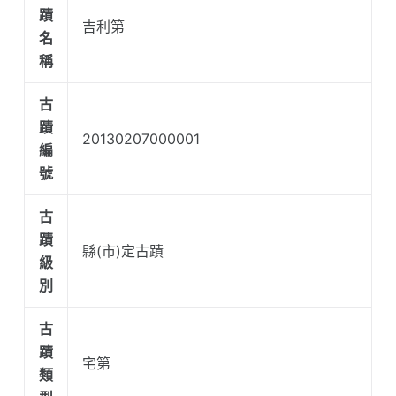
蹟
吉利第
名
稱
古
蹟
20130207000001
編
號
古
蹟
縣(市)定古蹟
級
別
古
蹟
宅第
類