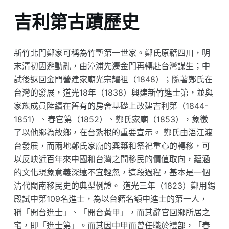
吉利第古蹟歷史
新竹北門鄭家可稱為竹塹第一世家。鄭氏原籍四川，明
末清初因避動亂，由漳浦先遷金門再轉赴台灣謀生；中
試後返回金門營建家廟光宗耀祖（1848）；隨著鄭氏在
台灣的發展，道光18年（1838）興建新竹進士第，並與
家族成員陸續在舊有的房舍基礎上改建吉利第（1844-
1851）、春官第（1852）、鄭氏家廟（1853），象徵
了以他鄉為故鄉，在台紮根的重要宣示。 鄭氏由浯江渡
台發展，而兩地鄭氏家廟的興築和祭祀重心的轉移，可
以反映近百年來中國和台灣之間移民的價值取向，蘊涵
的文化現象意義深遠不宜輕忽，這段過程，基本是一個
清代閩南移民史的典型例證。 道光三年（1823）鄭用錫
殿試中第109名進士，為以台籍名額中進士的第一人，
稱「開台進士」、「開台黃甲」，而其辭官回鄉所居之
宅，即「進士第」。而其因中甲而曾任職於禮部，「春