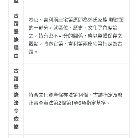
型
古
春官、吉利兩座宅第原即為鄭氏家族 群建築
蹟
的一部分，就區位、歷史、文化等角度論
登
之，皆有密不可分的關係，應以整體保存之
錄
觀點，將春官第、吉利第兩座宅第指定為古
理
蹟。
由
古
蹟
登
錄
符合文化資產保存法第14條、古蹟指定及廢
法
止審查辦法第2條第1至6項指定基準。
令
依
據