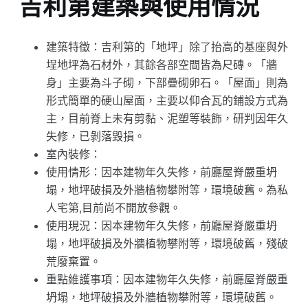
吉利第建築與使用情況
建築特徵：吉利第的「地坪」除了抬高的基座與外
埕地坪為石材外，其餘各部空間皆為尺磚。「牆
身」主要為斗子砌，下部疊砌卵石。「屋面」則為
形式簡單的硬山屋面，主要以仰合瓦的鋪設方式為
主，目前脊上未有剪黏、泥塑等裝飾，研判因年久
失修，已剝落毀損。
室內裝修：
使用情形：因本建物年久失修，前廳屋脊嚴重坍
塌，地坪破損及外牆植物攀附等，環境破舊。為私
人宅第,目前尚不開放參觀。
使用現況：因本建物年久失修，前廳屋脊嚴重坍
塌，地坪破損及外牆植物攀附等，環境破舊，殘破
荒廢棄置。
重點維護事項：因本建物年久失修，前廳屋脊嚴重
坍塌，地坪破損及外牆植物攀附等，環境破舊。