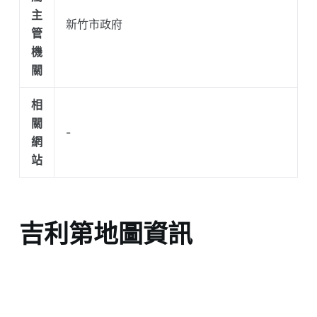
主
新竹市政府
管
機
關
相
關
-
網
站
吉利第地圖資訊