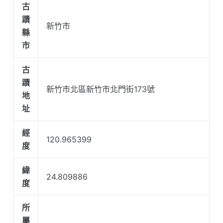
古
蹟
新竹市
縣
市
古
蹟
新竹市北區新竹市北門街173號
地
址
經
120.965399
度
緯
24.809886
度
所
屬