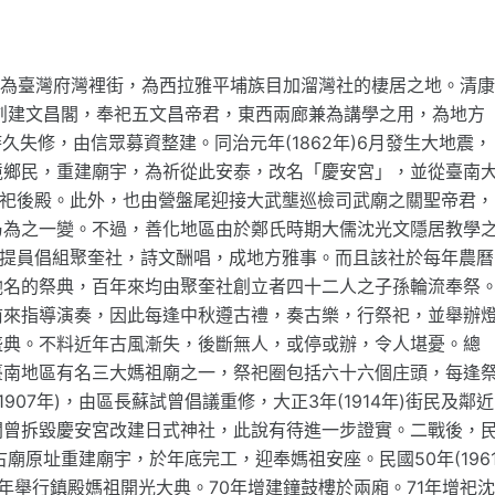
名為臺灣府灣裡街，為西拉雅平埔族目加溜灣社的棲居之地。清
此地創建文昌閣，奉祀五文昌帝君，東西兩廊兼為講學之用，為地方
時久失修，由信眾募資整建。同治元年(1862年)6月發生大地震，
境鄉民，重建廟宇，為祈從此安泰，改名「慶安宮」，並從臺南
改祀後殿。此外，也由營盤尾迎接大武壟巡檢司武廟之關聖帝君，
乃為之一變。不過，善化地區由於鄭氏時期大儒沈光文隱居教學
生員王提員倡組聚奎社，詩文酬唱，成地方雅事。而且該社於每年農曆
馳名的祭典，百年來均由聚奎社創立者四十二人之子孫輪流奉祭
前來指導演奏，因此每逢中秋遵古禮，奏古樂，行祭祀，並舉辦
盛典。不料近年古風漸失，後斷無人，或停或辦，令人堪憂。總
臺南地區有名三大媽祖廟之一，祭祀圈包括六十六個庄頭，每逢
07年)，由區長蘇試曾倡議重修，大正3年(1914年)街民及鄰近
聞曾拆毀慶安宮改建日式神社，此說有待進一步證實。二戰後，
古廟原址重建廟宇，於年底完工，迎奉媽祖安座。民國50年(196
年舉行鎮殿媽祖開光大典。70年增建鐘鼓樓於兩廂。71年增祀