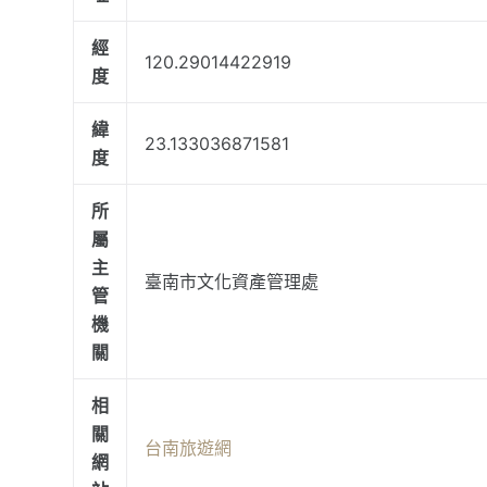
經
120.29014422919
度
緯
23.133036871581
度
所
屬
主
臺南市文化資產管理處
管
機
關
相
關
台南旅遊網
網