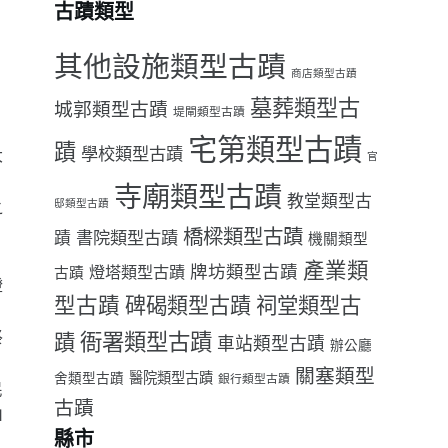
古蹟類型
其他設施類型古蹟
康
商店類型古蹟
墓葬類型古
城郭類型古蹟
堤閘類型古蹟
宅第類型古蹟
蹟
學校類型古蹟
大
官
寺廟類型古蹟
教堂類型古
之
邸類型古蹟
橋樑類型古蹟
書院類型古蹟
蹟
機關類型
。
產業類
牌坊類型古蹟
燈塔類型古蹟
古蹟
燈
型古蹟
祠堂類型古
碑碣類型古蹟
祭
衙署類型古蹟
蹟
車站類型古蹟
辦公廳
關塞類型
醫院類型古蹟
舍類型古蹟
銀行類型古蹟
民
古蹟
1
縣市
沈