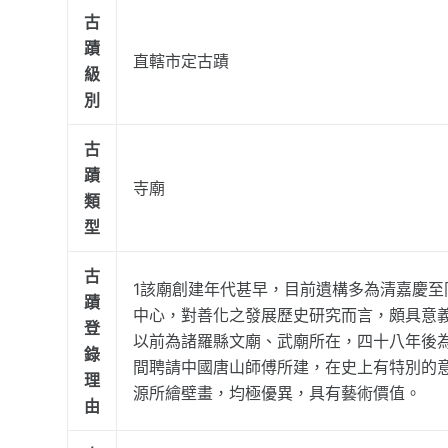
古
蹟
直轄市定古蹟
級
別
古
蹟
寺廟
類
型
古
1該廟創建年代甚早，目前遺構多為清嘉慶
蹟
中心，對善化之發展歷史研究而言，頗具意義
登
以前為諸羅縣文廟、武廟所在，四十八年後為
錄
間聘請中國唐山師傅所建，在史上有特別的意
理
源所繪壁畫，均極優異，具有藝術價值。
由