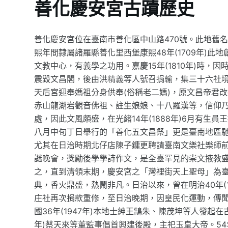
善化慶安宮古蹟歷史
善化慶安宮位在臺南市善化區中山路470號。此地舊
熙年間隸屬諸羅縣善化里西堡康熙48年(1709年)
文教中心，有義學之功用。嘉慶15年(1810年)時，因
震毀文昌閣，後由洪精義等人號召捐輸，集三十六社
天后宮迎奉媽祖分身供奉(俗稱老二媽)，原文昌帝君
赤山龍湖岩觀音佛祖、註生娘娘、十八羅漢等，信仰
處，因此文風頗盛，在光緒14年(1888年)6月有
八月中旬丁日舉行的「善化五文昌祭」更是臺南地區
尤其在日治時期北仔店陳子鏞更聘請臺南文樂社樂師
謎晚會，獎勵後學學詩作文，是全臺罕見的崇文掖教
之，直到清領末期，慶安宮之「灣裡街天上聖母」為
典，香火鼎盛，熱鬧非凡。日治以來，曾在明治40年(19
庄社再次捐款重修，至日治晚期，因皇民化運動，傳
國36年(1947年)本地士紳王鵠朱、陳茂坤等人發起在
年)蔡天來等董監事倡首興建後殿，主祀玉皇大帝。54