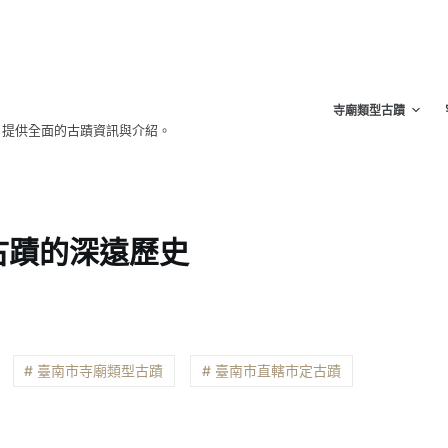
寺廟類型古蹟
，提供全面的古蹟資訊與介紹。
古蹟的深遠歷史
# 臺南市寺廟類型古蹟
# 臺南市直轄市定古蹟