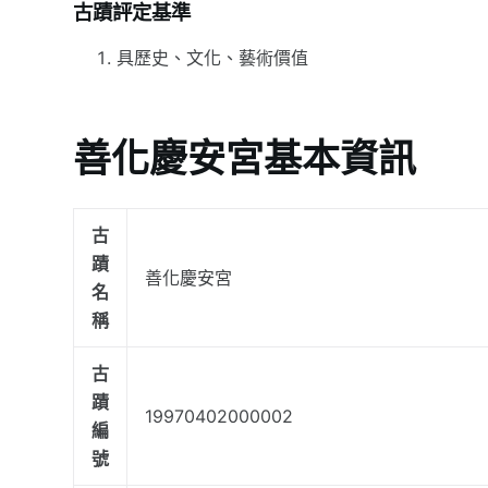
古蹟評定基準
具歷史、文化、藝術價值
善化慶安宮基本資訊
古
蹟
善化慶安宮
名
稱
古
蹟
19970402000002
編
號