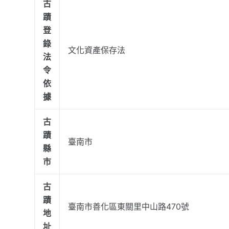
古
蹟
登
錄
文化資產保存法
法
令
依
據
古
蹟
臺南市
縣
市
古
蹟
臺南市善化區東關里中山路470號
地
址