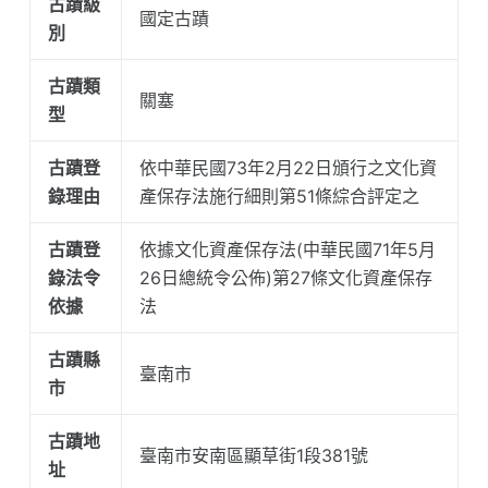
古蹟級
國定古蹟
別
古蹟類
關塞
型
古蹟登
依中華民國73年2月22日頒行之文化資
錄理由
產保存法施行細則第51條綜合評定之
古蹟登
依據文化資產保存法(中華民國71年5月
錄法令
26日總統令公佈)第27條文化資產保存
依據
法
古蹟縣
臺南市
市
古蹟地
臺南市安南區顯草街1段381號
址