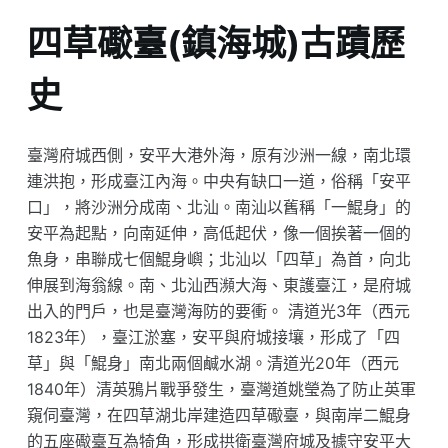
四草礮臺(鎮海城)古蹟歷
史
臺灣府城西側，安平大港外海，原有沙洲一線，南北環
連洪抱，形成臺江內海。中央有缺口一道，俗稱「安平
口」，將沙洲分成南、北汕。南汕以舊稱「一鯤身」的
安平為起點，向南延伸，高低起伏，像一個挨著一個的
魚身，串聯成七個鯤身嶼；北汕以「四草」為首，向北
伸展到海翁線。南、北汕西瀕大海、東護臺江，是府城
出入的門戶，也是臺灣海防的要衝。 清道光3年（西元
1823年），臺江淤塞，安平與府城接壤，形成了「四
草」與「鯤身」南北兩個鹹水湖。清道光20年（西元
1840年）清英鴉片戰爭發生，臺灣道姚瑩為了防止英軍
窺伺臺灣，在四草湖北岸建造四草礮臺，與南岸二鯤身
的五座礮臺互為犄角，形成拱衛臺灣府城及據守安平大