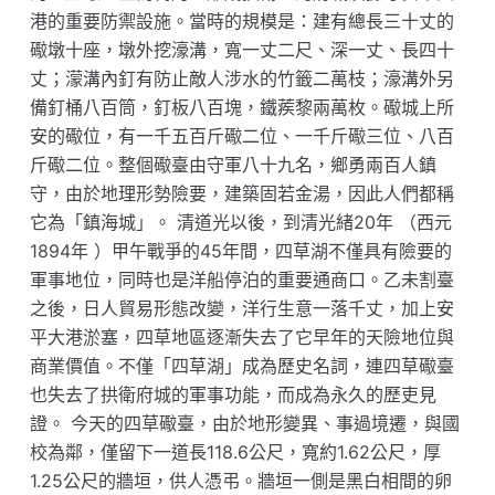
港的重要防禦設施。當時的規模是：建有總長三十丈的
礮墩十座，墩外挖濠溝，寬一丈二尺、深一丈、長四十
丈；濛溝內釘有防止敵人涉水的竹籤二萬枝；濠溝外另
備釘桶八百筒，釘板八百塊，鐵蒺黎兩萬枚。礮城上所
安的礮位，有一千五百斤礮二位、一千斤礮三位、八百
斤礮二位。整個礮臺由守軍八十九名，鄉勇兩百人鎮
守，由於地理形勢險要，建築固若金湯，因此人們都稱
它為「鎮海城」。 清道光以後，到清光緒20年 （西元
1894年 ）甲午戰爭的45年間，四草湖不僅具有險要的
軍事地位，同時也是洋船停泊的重要通商口。乙未割臺
之後，日人貿易形態改變，洋行生意一落千丈，加上安
平大港淤塞，四草地區逐漸失去了它早年的天險地位與
商業價值。不僅「四草湖」成為歷史名詞，連四草礮臺
也失去了拱衛府城的軍事功能，而成為永久的歷吏見
證。 今天的四草礮臺，由於地形變異、事過境遷，與國
校為鄰，僅留下一道長118.6公尺，寬約1.62公尺，厚
1.25公尺的牆垣，供人憑弔。牆垣一側是黑白相間的卵