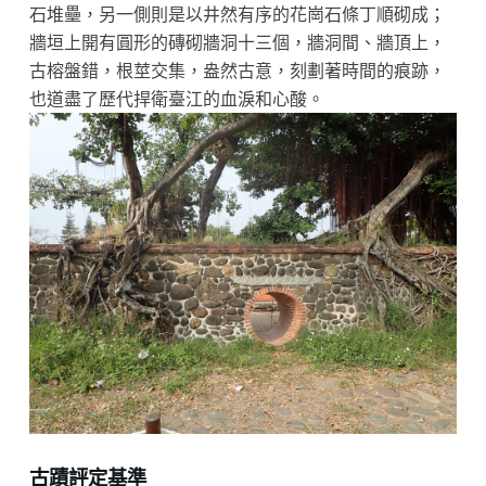
石堆壘，另一側則是以井然有序的花崗石條丁順砌成；
牆垣上開有圓形的磚砌牆洞十三個，牆洞間、牆頂上，
古榕盤錯，根莖交集，盎然古意，刻劃著時間的痕跡，
也道盡了歷代捍衛臺江的血淚和心酸。
古蹟評定基準