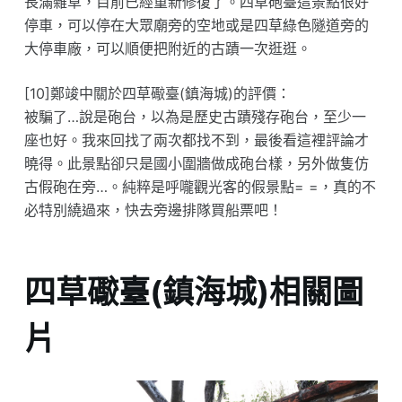
長滿雜草，目前已經重新修復了。四草砲臺這景點很好
停車，可以停在大眾廟旁的空地或是四草綠色隧道旁的
大停車廠，可以順便把附近的古蹟一次逛逛。
[10]鄭竣中關於四草礮臺(鎮海城)的評價：
被騙了…說是砲台，以為是歷史古蹟殘存砲台，至少一
座也好。我來回找了兩次都找不到，最後看這裡評論才
曉得。此景點卻只是國小圍牆做成砲台樣，另外做隻仿
古假砲在旁…。純粹是呼嚨觀光客的假景點= =，真的不
必特別繞過來，快去旁邊排隊買船票吧！
四草礮臺(鎮海城)相關圖
片