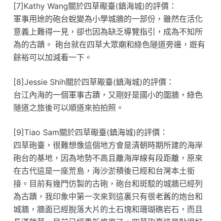
[7]Kathy Wang關於四草礮臺(鎮海城)的評價：
軍事用途的砲台蛻變為小學城牆的一部份，雖然在活化
意義上難得一見，卻也因為缺乏導覽指引，成為不知所
為的古蹟。 砲台就在四草大眾廟和綠色隧道旁邊，遊有
餘裕可以加減看一下。
[8]Jessie Shih關於四草礮臺(鎮海城)的評價：
台江內海的一個軍事古蹟，又剛好是國小的圍牆，綠色
隧道之旅後可以順道來拍拍照。
[9]Tiao Sam關於四草礮臺(鎮海城)的評價：
四草砲臺，很難想像這個地方會是清朝時期所建的海岸
砲台的基地，因為地勢不高且離海岸線有段距離，原來
在古代這是一座荒島，海沙淤積後已經和台灣本土銜
接。目前有幾門仿製的古砲，砲台和斑駁的城牆已經列
為古蹟，我印象中第一次來到這裏只有很老舊的炮台和
城牆，牆面已經脫落大片的土石塊和珊瑚礁岩石，而且