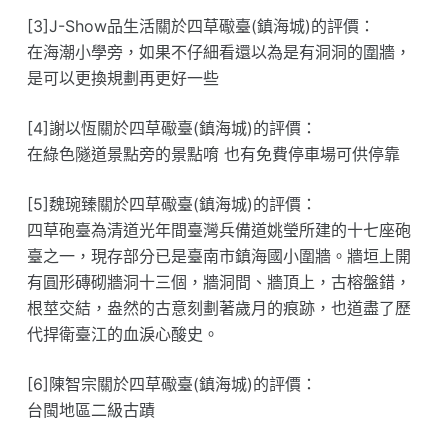
[3]J-Show品生活關於四草礮臺(鎮海城)的評價：
在海潮小學旁，如果不仔細看還以為是有洞洞的圍牆，
是可以更換規劃再更好一些
[4]謝以恆關於四草礮臺(鎮海城)的評價：
在綠色隧道景點旁的景點唷 也有免費停車場可供停靠
[5]魏琬臻關於四草礮臺(鎮海城)的評價：
四草砲臺為清道光年間臺灣兵備道姚瑩所建的十七座砲
臺之一，現存部分已是臺南市鎮海國小圍牆。牆垣上開
有圓形磚砌牆洞十三個，牆洞間、牆頂上，古榕盤錯，
根莖交結，盎然的古意刻劃著歲月的痕跡，也道盡了歷
代捍衛臺江的血淚心酸史。
[6]陳智宗關於四草礮臺(鎮海城)的評價：
台閩地區二級古蹟