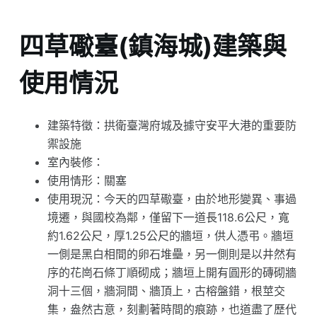
四草礮臺(鎮海城)建築與
使用情況
建築特徵：拱衛臺灣府城及據守安平大港的重要防
禦設施
室內裝修：
使用情形：關塞
使用現況：今天的四草礮臺，由於地形變異、事過
境遷，與國校為鄰，僅留下一道長118.6公尺，寬
約1.62公尺，厚1.25公尺的牆垣，供人憑弔。牆垣
一側是黑白相間的卵石堆壘，另一側則是以井然有
序的花崗石條丁順砌成；牆垣上開有圓形的磚砌牆
洞十三個，牆洞間、牆頂上，古榕盤錯，根莖交
集，盎然古意，刻劃著時間的痕跡，也道盡了歷代