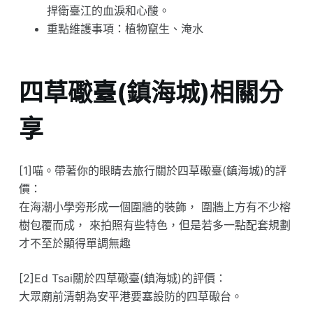
捍衛臺江的血淚和心酸。
重點維護事項：植物竄生、淹水
四草礮臺(鎮海城)相關分
享
[1]喵。帶著你的眼睛去旅行關於四草礮臺(鎮海城)的評
價：
在海潮小學旁形成一個圍牆的裝飾， 圍牆上方有不少榕
樹包覆而成， 來拍照有些特色，但是若多一點配套規劃
才不至於顯得單調無趣
[2]Ed Tsai關於四草礮臺(鎮海城)的評價：
大眾廟前清朝為安平港要塞設防的四草礮台。