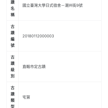
蹟
國立臺灣大學日式宿舍－潮州街9號
名
稱
古
蹟
20180112000003
編
號
古
蹟
直轄市定古蹟
級
別
古
蹟
宅第
類
型