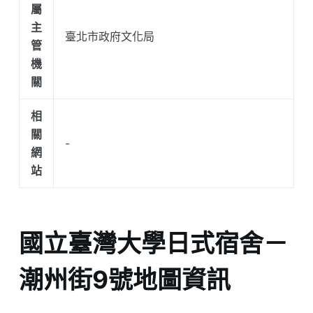
屬
主
臺北市政府文化局
管
機
關
相
關
-
網
站
國立臺灣大學日式宿舍－
潮州街9號地圖資訊