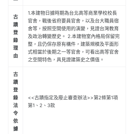
1.本建物日據時期為台北高等商業學校校長
古
官舍，戰後省府要員官舍，以及台大職員宿
蹟
舍等，按照空間使用的演變，見證台灣教育
登
及政治轉變歷史。 2.本建物室內格局保留完
錄
整，且仍保存原有構件，建築規模及平面形
理
式相當於後期之一等官舍，可看出高等官舍
由
之空間特色，具見證建築史之價值。
古
蹟
登
錄
<<古蹟指定及廢止審查辦法>>第2條第1項
法
第1、2、3款
令
依
據