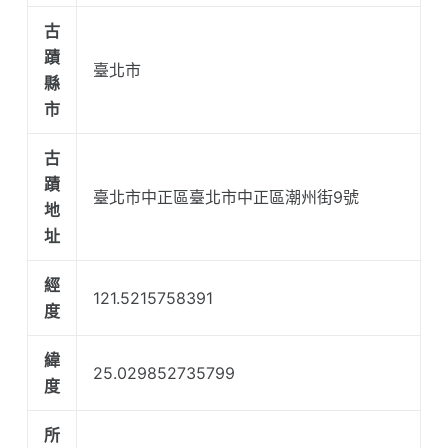
古
蹟
臺北市
縣
市
古
蹟
臺北市中正區臺北市中正區潮州街9號
地
址
經
121.5215758391
度
緯
25.029852735799
度
所