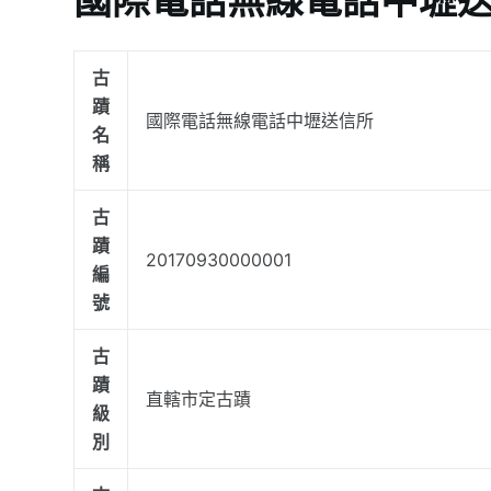
古
蹟
國際電話無線電話中壢送信所
名
稱
古
蹟
20170930000001
編
號
古
蹟
直轄市定古蹟
級
別