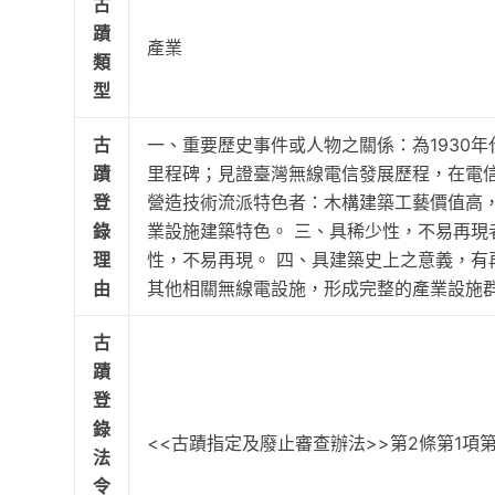
古
蹟
產業
類
型
古
一、重要歷史事件或人物之關係：為1930
蹟
里程碑；見證臺灣無線電信發展歷程，在電
登
營造技術流派特色者：木構建築工藝價值高，
錄
業設施建築特色。 三、具稀少性，不易再
理
性，不易再現。 四、具建築史上之意義，有
由
其他相關無線電設施，形成完整的產業設施
古
蹟
登
錄
<<古蹟指定及廢止審查辦法>>第2條第1項第
法
令