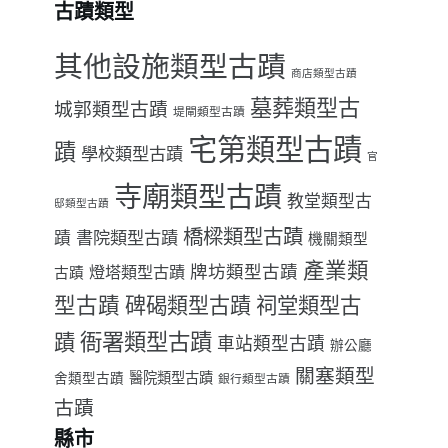
古蹟類型
其他設施類型古蹟
商店類型古蹟
墓葬類型古
城郭類型古蹟
堤閘類型古蹟
宅第類型古蹟
蹟
學校類型古蹟
官
寺廟類型古蹟
教堂類型古
邸類型古蹟
橋樑類型古蹟
書院類型古蹟
蹟
機關類型
產業類
牌坊類型古蹟
燈塔類型古蹟
古蹟
型古蹟
祠堂類型古
碑碣類型古蹟
衙署類型古蹟
蹟
車站類型古蹟
辦公廳
關塞類型
醫院類型古蹟
舍類型古蹟
銀行類型古蹟
古蹟
縣市