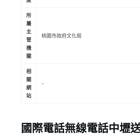
度
所
屬
主
桃園市政府文化局
管
機
關
相
關
-
網
站
國際電話無線電話中壢