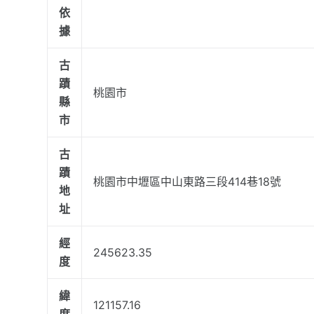
依
據
古
蹟
桃園市
縣
市
古
蹟
桃園市中壢區中山東路三段414巷18號
地
址
經
245623.35
度
緯
121157.16