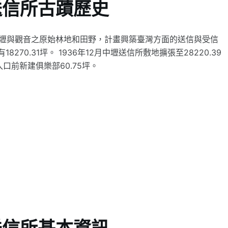
送信所古蹟歷史
購中壢與觀音之原始林地和田野，計畫興築臺灣方面的送信與受信
270.31坪。 1936年12月中壢送信所敷地擴張至28220.39
入口前新建俱樂部60.75坪。
送信所基本資訊