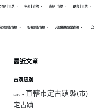
北部 | 古蹟
中部 | 古蹟
南部 | 古蹟
離島 | 古蹟
宅第類型古蹟
衙署類型古蹟
其他設施類型古蹟
最近文章
古蹟級別
直轄市定古蹟
縣(市)
國定古蹟
定古蹟