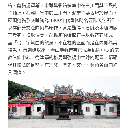
繪、剪黏泥塑等，木雕與彩繪多集中在三川門與正殿的
主軸上，石雕則集中於三川門，泥塑主要表現於屋面。
屋頂剪黏及交趾陶為 1960年代重修時名匠陳天乞所作，
現存部分交趾陶仍為原作，甚是難得。石雕及木雕均做
工考究，造形優美，前檐廊的蟠龍石柱以觀音石雕成，
呈「弓」字彎曲的龍身，不在柱的正面而是在內側為其
特色。 自創建以來，壽山巖觀音寺已成為桃園重要的宗
教信仰中心，從建築的格局與強調中軸線的配置，都顯
現其恢弘的氣勢，在宗教、歷史、文化、藝術各面向均
具價值。