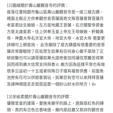
[2]圓緣關於壽山巖觀音寺的評價：
座落位置桃園市龜山區壽山巖觀音寺是一座三級古蹟，
裡面主殿正方供奉觀世音菩薩兩旁文殊菩薩普賢菩薩月
老星君註生娘娘，左方是地藏王菩薩，右方關聖帝君後
方是太歲星君，往上供奉玉皇上帝左王母娘娘、軒轅黃
帝、神農大帝右天官大帝、地官大帝、水官大帝 需要更
詳細可上網查詢， 此寺廟除了是古蹟還有很重要的是菩
薩非常靈驗除了庇佑眾生如果有任何身心靈不是除了正
統就醫也可以請菩薩如果允諾祂會加持讓信眾離苦得樂
因而得到廣大信眾支持與香火 廟方因為這樣平常也有做
很多公益初一十五或者特殊日子還有福食供應，前面魚
池旁有花可以供遊客賞玩，如果您有空可以來拜拜菩薩
及諸神順道走走逛逛這麼一個好山好水的地方！👍
[3]余榆柔關於壽山巖觀音寺的評價：
優雅堂皇的建築，要進來廟宇的路上，道路是紅色的磚
頭，真的有古色古香味道，廟内是莊嚴又慈詳的觀世音