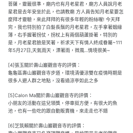
菩薩，靈籤很準，廟内也有月老星君，廟方人員說月老
星君是去年安坐於此，也請教廟 方人員告知月老星要怎
麼拜才靈驗，來此拜拜的有很多年輕的粉絲喔! 今天拜
完，我也特別拍了白髮長鬚的月老星君，左手拿著姻緣
簿，右手握著拐仗，拐杖上有兩個葫蘆掛著，特別的
是，月老星君臉是笑著，祈求天下有情人終成眷屬~111
年5月27日,天氣雨天，漂著雨，微風...情境很美~
[4]張玉關於壽山巖觀音寺的評價：
龜龜區壽山巖觀音寺步道，環境清優涼雙在疫情時期是
很多人避人群之地點，沒看過涼亭如此之多
[5]Calon Ma關於壽山巖觀音寺的評價：
小朋友的活動在這兒領獎，停車挺方便，有很大的魚
池，也有一些吃的跟自動販賣機，來走走也不錯
[6]芝筑賴關於壽山巖觀音寺的評價：