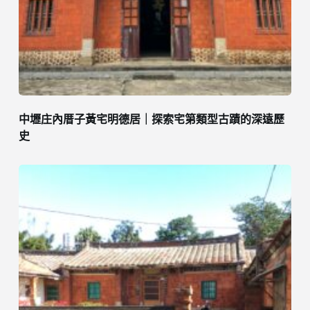
中壢庄內厝子黃宅明德居｜探索宅第類型古蹟的深遠歷
史