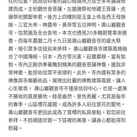
在的位置，因為信仰者的誠心經過地方信士多年擴建修
建而成。主祀觀世音菩薩，左龍邊祭祀地藏王菩薩，虎
邊祭祀關聖帝君，後方上四樓則是玉皇上帝及西王母娘
娘、三官大帝、神農帝、黃帝等五位神明，壽山巖觀音
寺，信眾遍及全台各地，本次也遇見20多輛遊覽車來進
香，而每年農曆二月十九日是壽山巖觀音寺的盛大祭
典，吸引眾多信徒前來參拜。 壽山巖觀音寺建築風格融
合了中國傳統、日本、西方等元素，莊嚴肅穆、富有氣
勢。寺內正殿供奉著雕刻精美的觀音菩薩神像，據說非
常神靈，能保佑信眾平安順利。此外，寺內還有眾多的
佛像與寺廟藝術品，展現出壯麗的佛教建築風貌，讓人
心生敬畏。 壽山巖觀音寺不僅是信仰中心，也是一處美
不勝收的風景勝地，綠意盎然、景色秀麗。尤其是每年
的春季，山區櫻花盛開，成為許多人前往賞花的聖地，
壽山巖觀音寺更因此成為了賞櫻的私房景點。若您前往
參拜，不妨順道欣賞一下這裡的美景，讓身心都能得到
慰藉。