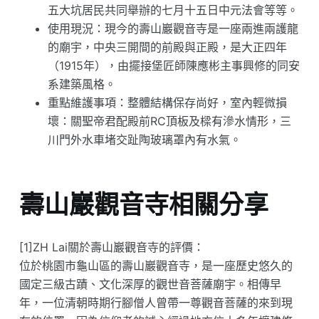
五大坑居民共同舉辦的七月十五日中元法會等等。
使用現況：現今的壽山巖觀音寺是一座兩進兩護龍
的廟宇，中央三開間的前殿與正殿，是大正四年
（1915年），由擺接堡匠師陳應彬主事興修的同安
系建築風格。
重點維護事項：整體結構保存尚好，室內輕微損
壞：關聖帝君配殿前RC頂板及樑有滲水情形，三
川門外水車堵交趾陶玻璃罩內有水氣。
壽山巖觀音寺相關分享
[1]ZH Lai關於壽山巖觀音寺的評價：
位於桃園市龜山區的壽山巖觀音寺，是一座歷史悠久的
國定三級古蹟、文化深厚的觀世音菩薩廟宇。相傳早
年，一位清朝時期行腳僧人曾帶一尊觀音菩薩的來到現