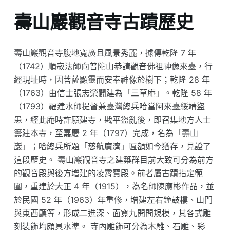
壽山巖觀音寺古蹟歷史
壽山巖觀音寺腹地寬廣且風景秀麗，據傳乾隆 7 年
（1742）順寂法師向普陀山恭請觀音佛祖神像來臺，行
經現址時，因菩薩顯靈而安奉神像於樹下；乾隆 28 年
（1763）由信士張志榮闢建為「三草庵」。乾隆 58 年
（1793）福建水師提督兼臺灣總兵哈當阿來臺綏靖盜
患，經此庵時許願建寺，戡平盜亂後，即召集地方人士
籌建本寺，至嘉慶 2 年（1797）完成，名為「壽山
巖」；哈總兵所題「慈航廣濟」匾額如今猶存，見證了
這段歷史。 壽山巖觀音寺之建築群目前大致可分為前方
的觀音殿與後方增建的凌霄寶殿。前者屬古蹟指定範
圍，重建於大正 4 年（1915），為名師陳應彬作品，並
於民國 52 年（1963）年重修，增建左右鐘鼓樓、山門
與東西廳等，形成二進深、面寬九開間規模，其各式雕
刻裝飾均頗具水準。 寺內雕飾可分為木雕、石雕、彩