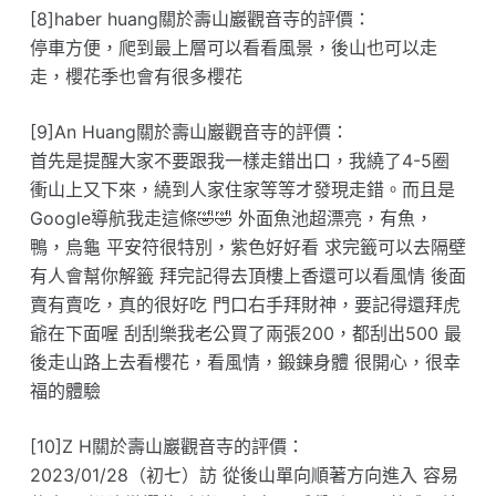
[8]haber huang關於壽山巖觀音寺的評價：
停車方便，爬到最上層可以看看風景，後山也可以走
走，櫻花季也會有很多櫻花
[9]An Huang關於壽山巖觀音寺的評價：
首先是提醒大家不要跟我一樣走錯出口，我繞了4-5圈
衝山上又下來，繞到人家住家等等才發現走錯。而且是
Google導航我走這條🤣🤣 外面魚池超漂亮，有魚，
鴨，烏龜 平安符很特別，紫色好好看 求完籤可以去隔壁
有人會幫你解籤 拜完記得去頂樓上香還可以看風情 後面
賣有賣吃，真的很好吃 門口右手拜財神，要記得還拜虎
爺在下面喔 刮刮樂我老公買了兩張200，都刮出500 最
後走山路上去看櫻花，看風情，鍛鍊身體 很開心，很幸
福的體驗
[10]Z H關於壽山巖觀音寺的評價：
2023/01/28（初七）訪 從後山單向順著方向進入 容易