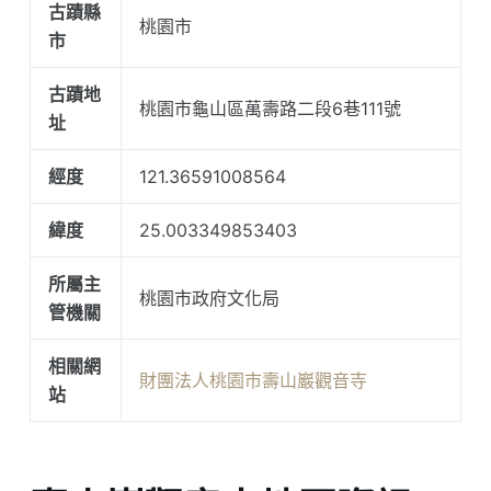
古蹟縣
桃園市
市
古蹟地
桃園市龜山區萬壽路二段6巷111號
址
經度
121.36591008564
緯度
25.003349853403
所屬主
桃園市政府文化局
管機關
相關網
財團法人桃園市壽山巖觀音寺
站