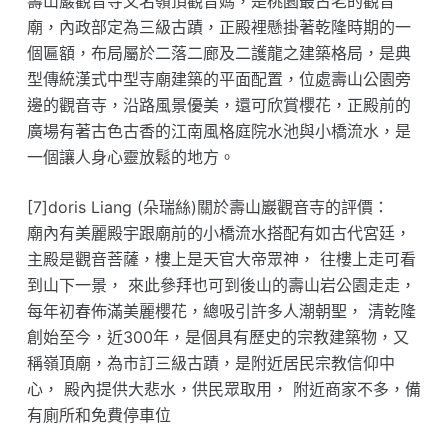
壽山巖觀音寺又名嶺頂觀音媽，是桃園最古老的觀音
廟，內政部定為三級古蹟，正殿裡懸掛著乾隆時期的一
個匾額，布局屬於二落二廊及二護龍之建築格局，是典
型傳統漢式中型寺廟建築的平面配置，位處壽山公園旁
邊的觀音寺，沿路風景優美，還可欣賞櫻花，正殿前的
廣場有著古色古香的江南風格庭院水池與小橋流水，是
一個讓人身心靈放鬆的地方。
[7]doris Liang (朵瑞絲)關於壽山巖觀音寺的評價：
廟內有美麗殿宇跟廟前的小橋流水搭配有如古代宮廷，
主殿是觀音菩薩，樓上是天官大帝眾神， 往樓上走可看
到山下一景， 來此參拜也可到後山的壽山岩公園走走，
每年初春佈滿美麗櫻花，總吸引許多人潮朝聖， 清乾隆
創始至今，近300年，是個具有歷史的宗教建築物，又
稱嶺頂廟，為市訂三級古蹟，是附近居民宗教信仰中
心， 殿內提供大悲水，供民眾取用， 附近商家不多，備
有廁所和免費停車位