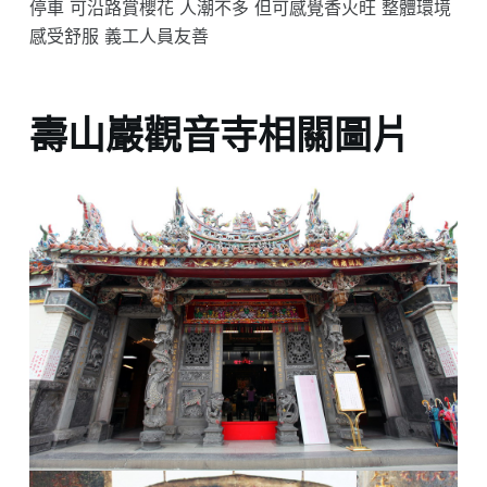
停車 可沿路賞櫻花 人潮不多 但可感覺香火旺 整體環境
感受舒服 義工人員友善
壽山巖觀音寺相關圖片