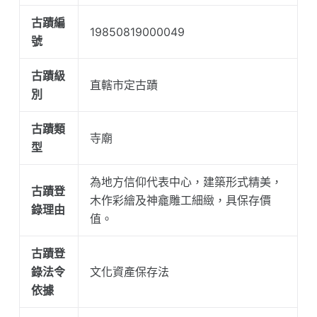
古蹟編
19850819000049
號
古蹟級
直轄市定古蹟
別
古蹟類
寺廟
型
為地方信仰代表中心，建築形式精美，
古蹟登
木作彩繪及神龕雕工細緻，具保存價
錄理由
值。
古蹟登
錄法令
文化資產保存法
依據