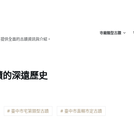
寺廟類型古蹟
，提供全面的古蹟資訊與介紹。
蹟的深遠歷史
# 臺中市宅第類型古蹟
# 臺中市直轄市定古蹟