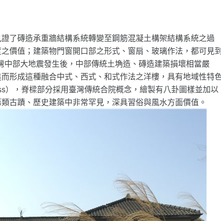
見證了磚造承重牆結構系統轉變至鋼筋混凝土構架結構系統之過
度之價值；建築物門窗開口部之形式、窗扇、玻璃作法，都可見
臺灣中部大地震發生後，中部傳統土埆造、磚造建築損壞相當嚴
進而形成這種融合中式、西式、和式作法之洋樓，具有地域性特
Truss），脊樑部分採用臺灣傳統合院概念，繪製有八卦圖樣並加以
第類古蹟、歷史建築中非常罕見，深具習俗與風水方面價值。