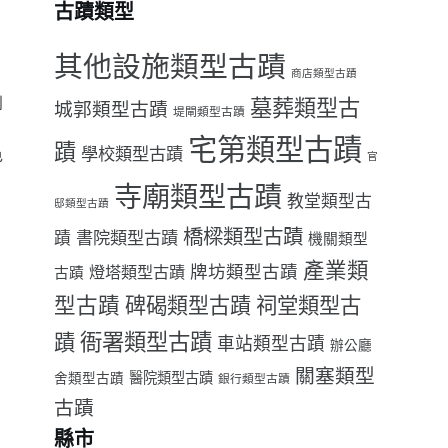
古蹟類型
其他設施類型古蹟
商店類型古蹟
到
墓葬類型古
城郭類型古蹟
堤閘類型古蹟
宅第類型古蹟
蹟
學校類型古蹟
色
官
寺廟類型古蹟
教堂類型古
邸類型古蹟
橋樑類型古蹟
書院類型古蹟
蹟
機關類型
產業類
牌坊類型古蹟
燈塔類型古蹟
古蹟
型古蹟
祠堂類型古
碑碣類型古蹟
衙署類型古蹟
蹟
車站類型古蹟
辦公廳
關塞類型
醫院類型古蹟
舍類型古蹟
銀行類型古蹟
古蹟
縣市