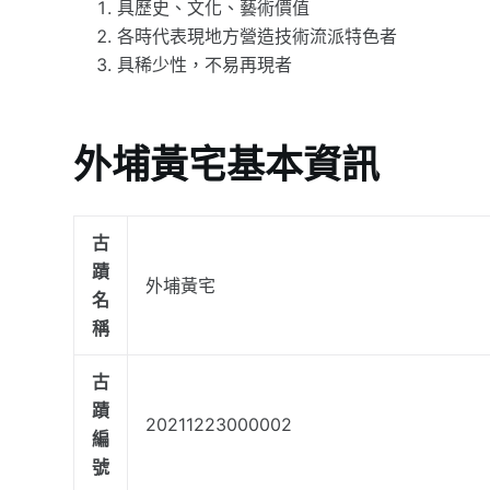
具歷史、文化、藝術價值
各時代表現地方營造技術流派特色者
具稀少性，不易再現者
外埔黃宅基本資訊
古
蹟
外埔黃宅
名
稱
古
蹟
20211223000002
編
號