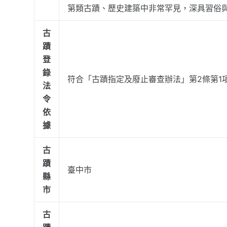
第類古蹟、歷史建築中非常罕見，深具習俗
古
蹟
登
錄
符合「古蹟指定及廢止審查辦法」第2條第1項
法
令
依
據
古
蹟
臺中市
縣
市
古