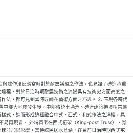
埔黄宅與建作法反應當時對於耐震議題之作法，也見證了磚造承重
之過程，對於日治時期耐震技術之演變具有技術史方面高度之
作法，都可見到當時匠師在藝術方面之巧思。 2. 表現各時代
年)臺灣中部大地震發生後，中部傳統土埆造、磚造建築損壞相當嚴
行樣式，進而形成這種融合中式、西式、和式作法之洋樓，具
再現者， 外埔黃宅在西式桁架（King-post Truss），脊
圖樣並加以彩繪，富傳統民居水意涵，在目前日治時期西式宅