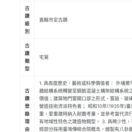
古
蹟
直轄市定古蹟
級
別
古
蹟
宅第
類
型
1. 具高度歷史、藝術或科學價值者： 外
古
牆結構系統轉變至鋼筋混凝土構架結構系統
蹟
價值；建築物門窗開口部之形式、窗扇、玻璃
登
營造技術流派特色者； 昭和10年(1935
錄
重，爱重建時納入耐震考量，並參考當代流
理
有地域性特色之建造物類型。 3. 具稀少性，不易
由
樑部分採用臺灣傳統合院概念，繪製有八卦