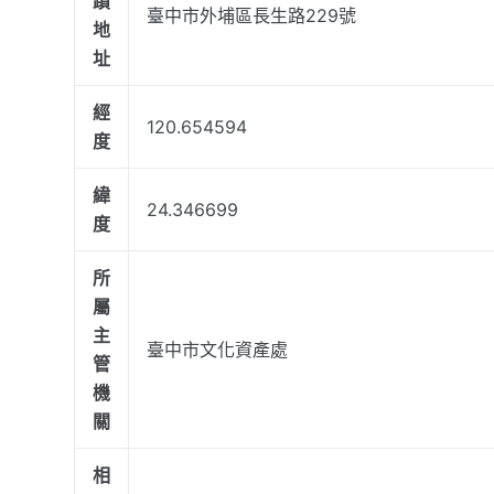
蹟
臺中市外埔區長生路229號
地
址
經
120.654594
度
緯
24.346699
度
所
屬
主
臺中市文化資產處
管
機
關
相