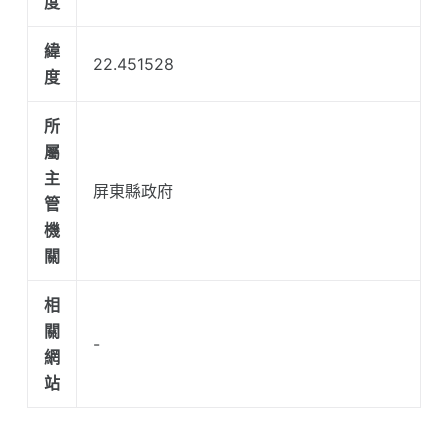
度
緯
22.451528
度
所
屬
主
屏東縣政府
管
機
關
相
關
-
網
站