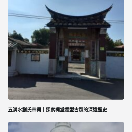
五溝水劉氏宗祠｜探索祠堂類型古蹟的深遠歷史