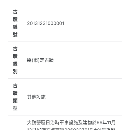
古
蹟
20131231000001
編
號
古
蹟
縣(市)定古蹟
級
別
古
蹟
其他設施
類
型
大鵬營區日治時軍事設施及建物於96年11月