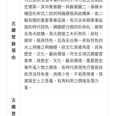
13日屏府文資字第0960227615號公告為歷
史建築。其中舊餐廳一與舊餐廳二，兩棟木
構造桁架式二鉸拱飛機庫極具結構美，係二
戰有關的重要軍事設施，有日治末期軍事設
古
施的時代特色，磚牆壁分開的桁架柱、屋架
蹟
全為木結構，其大跨度之木桁架形，狀柱、
登
屋架，極具特色，且為全台唯一具有特色的
錄
水上飛機之飛機棚，就文化資產角度，具有
理
歷史、文化、藝術價值。符合五項古蹟審查
由
基準：具歷史、文化、藝術價值、重要歷史
事件或人物之關係、各時代表現地方營造技
術流派特色者、具稀少性，不易再現者、具
建築史上之意義，有再利用之價值及潛力
者。
古
蹟
登