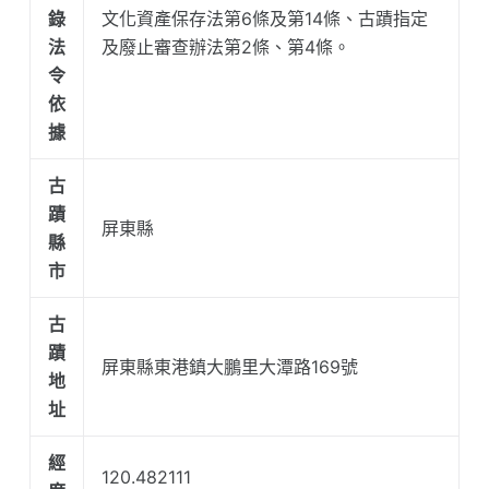
錄
文化資產保存法第6條及第14條、古蹟指定
法
及廢止審查辦法第2條、第4條。
令
依
據
古
蹟
屏東縣
縣
市
古
蹟
屏東縣東港鎮大鵬里大潭路169號
地
址
經
120.482111