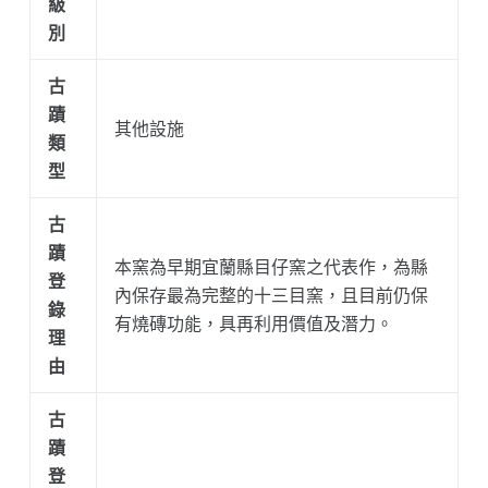
級
別
古
蹟
其他設施
類
型
古
蹟
本窯為早期宜蘭縣目仔窯之代表作，為縣
登
內保存最為完整的十三目窯，且目前仍保
錄
有燒磚功能，具再利用價值及潛力。
理
由
古
蹟
登