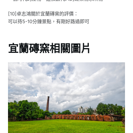
[10]卓志鴻關於宜蘭磚窯的評價：
可以待5-10分鐘景點，有剛好路過即可
宜蘭磚窯相關圖片