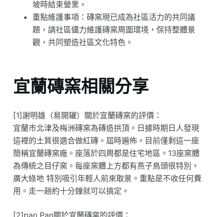
坡時結束營業。
重點維護事項：磚窯現已成為社區活力的共同議
題，請社區儘力維護磚窯周圍環境，保持整體景
觀，共同塑造社區文化特色。
宜蘭磚窯相關分享
[1]謝明雄（易開罐）關於宜蘭磚窯的評價：
宜蘭市北津及梅洲磚窯為磚造拱頂。日據時期日人發現
這裡的土質很適合做紅磚。屆時遍佈。目前僅剩這一座
簡稱宜蘭磚窯廠。座落於四周都是住宅地區。13座窯體
為傳統之目仔窯。每座窯體上方都有燕子鳥頭很特別。
廣大綠地 特別吸引年輕人前來取景。重點是不收任何費
用。走一趟約十分鐘就可以搞定。
[2]pan Pan關於宜蘭磚窯的評價：