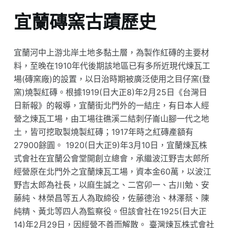
宜蘭磚窯古蹟歷史
宜蘭河中上游北岸土地多黏土層，為製作紅磚的主要材
料，至晚在1910年代後期該地區已有多所近現代煉瓦工
場(磚窯廠)的設置，以日治時期被廣泛使用之目仔窯(登
窯)燒製紅磚。根據1919(日大正8)年2月25日《台灣日
日新報》的報導，宜蘭街北門外的一結庄，有日本人經
營之煉瓦工場，由工場往礁溪二結刺仔崙山腳一代之地
土，皆可挖取製燒製紅磚；1917年時之紅磚產額有
27900餘圓。 1920(日大正9)年3月10日，宜蘭煉瓦株
式會社在宜蘭公會堂開創立總會，承繼波江野吉太郎所
經營原在北門外之宜蘭煉瓦工場，資本金60萬，以波江
野吉太郎為社長，以麻生誠之、二宮卯一、古川勉、安
藤純、林榮昌等五人為取締役，佐藤德治、林澤蔡、陳
純精、黃北等四人為監察役。但該會社在1925(日大正
14)年2月29日，因經營不善而解散。 臺灣煉瓦株式會社