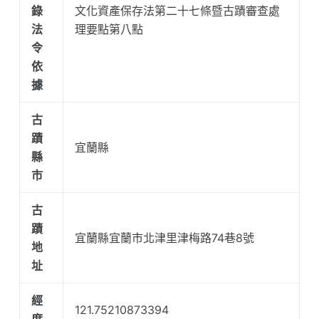
錄
文化資產保存法第二十七條暨古蹟審查處
法
理要點第八點
令
依
據
古
蹟
宜蘭縣
縣
市
古
蹟
宜蘭縣宜蘭市北津里津梅路74巷8號
地
址
經
121.75210873394
度