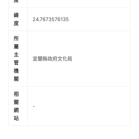
緯
24.7673576135
度
所
屬
主
宜蘭縣政府文化局
管
機
關
相
關
-
網
站