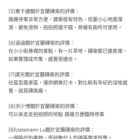
[5]秦于捷關於宜蘭磚窯的評價：
路邊停車非常方便，建築很有特色，但要小心地面溼
滑，避免滑倒，拍拍照還不錯，旁邊有廁所可使用。
[6]涵涵關於宜蘭磚窯的評價：
在小小街巷裡的景點，有一片草地，磚窯都已變倉庫，
如果整理成市集，感覺很適合。
[7]譚天關於宜蘭磚窯的評價：
社區型風景區，僅供網美打卡，對比較有年紀的沒啥感
覺，就是磚窯廠。
[8]洪少博關於宜蘭磚窯的評價：
可以來走走拍拍照的地點 路邊方便臨時停車
[9]Uelsmann Lu關於宜蘭磚窯的評價：
一個時代的產物，造就數代人的建築需求所需。