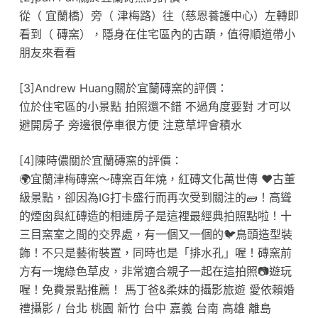
從（ 宜蘭橋）旁（ 津梅路）往（慈恩養護中心）左轉即
看到（ 磚窯），隱身在住宅區內的古蹟，值得順道帶小
朋友來看看
[3]Andrew Huang關於宜蘭磚窯的評價：
位於住宅區的小景點 拍照還不錯 不過角度要對 才可以
避開房子 旁邊很停車很方便 注意草坪會積水
[4]陳時儂關於宜蘭磚窯的評價：
🌍宜蘭津梅磚窯～磚窯百年燒，紅磚文化萬世傳 ❤️古董
級景點，卻因為IG打卡盛行而再次受到關注的🧱！高聳
的煙囪與紅磚造的相連房子是這裡最經典拍照點啦！十
三目窯室之間的交界處，有一個又一個的🐦鳥頭造型裝
飾！不只是藝術裝置，同時也是「排水孔」喔！磚窯前
方有一塊綠色草皮，非常適合親子一起在這拍照📷遊玩
喔！免費景點推薦！ 馬丁爸&柔妹的攝影旅遊 愛依賴婚
禮攝影 / 台北 桃園 新竹 台中 嘉義 台南 高雄 離島