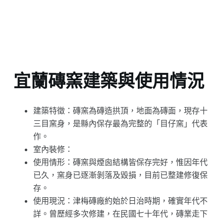
宜蘭磚窯建築與使用情況
建築特徵：磚窯為磚造拱頂，地面為磚面，現存十
三目窯身，是縣內保存最為完整的「目仔窯」代表
作。
室內裝修：
使用情形：磚窯與煙囪結構皆保存完好，惟因年代
已久，窯身已逐漸剝落及毀損，目前已整建修復保
存。
使用現況：津梅磚廠約始於日治時期，確實年代不
詳。曾歷經多次修建，在民國七十年代，磚業走下