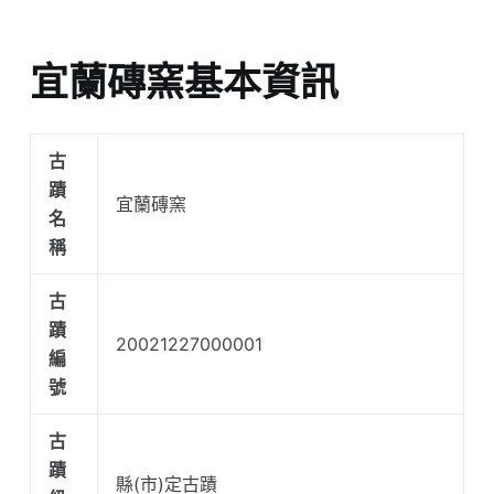
宜蘭磚窯基本資訊
古
蹟
宜蘭磚窯
名
稱
古
蹟
20021227000001
編
號
古
蹟
縣(市)定古蹟