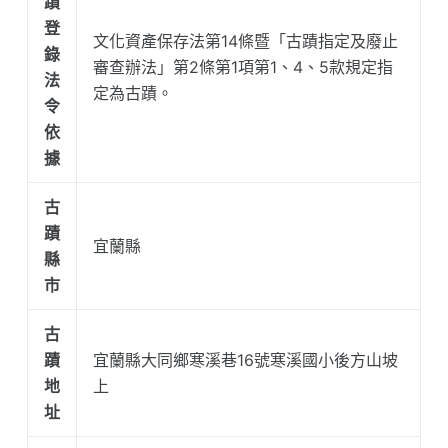
蹟
登
文化資產保存法第14條暨「古蹟指定及廢止
錄
審查辦法」第2條第1項第1、4、5款規定指
法
定為古蹟。
令
依
據
古
蹟
宜蘭縣
縣
市
古
蹟
宜蘭縣大同鄉寒溪巷16號寒溪國小後方山坡
地
上
址