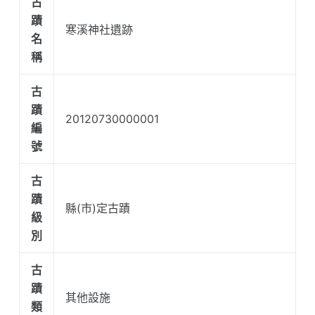
古
蹟
寒溪神社遺跡
名
稱
古
蹟
20120730000001
編
號
古
蹟
縣(市)定古蹟
級
別
古
蹟
其他設施
類