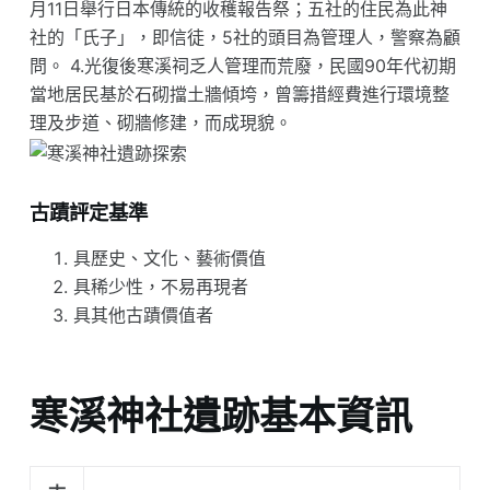
月11日舉行日本傳統的收穫報告祭；五社的住民為此神
社的「氏子」，即信徒，5社的頭目為管理人，警察為顧
問。 4.光復後寒溪祠乏人管理而荒廢，民國90年代初期
當地居民基於石砌擋土牆傾垮，曾籌措經費進行環境整
理及步道、砌牆修建，而成現貌。
古蹟評定基準
具歷史、文化、藝術價值
具稀少性，不易再現者
具其他古蹟價值者
寒溪神社遺跡基本資訊