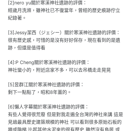
[2]nero yu關於寒溪神社遺跡的評價：
經歲月洗滌，雖神社已不復當年，曾經的歷史痕跡佇立
紀錄著。
[3]Jessy潔西（ジェシー）關於寒溪神社遺跡的評價：
很有歷史感，可惜的是沒有好好保存，現在看到的是遺
跡，但還是值得看
[4]:P Cheng關於寒溪神社遺跡的評價：
神社蠻小的，附近店家不多，可以去吊橋走走晃晃
[5]昱群江關於寒溪神社遺跡的評價：
剩下一點點了，昭和8年蓋的。
[6]懶人字幕關於寒溪神社遺跡的評價：
有些人覺得很荒廢 但是對我走遍全台灣的神社來講 這是
見過最具歷史建築規模的神社 可以看到很多原始石板的
牆或階梯 比起其他水泥來的很有歷史 雖然沒有鳥居 或