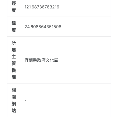
經
121.68736763216
度
緯
24.608864351598
度
所
屬
主
宜蘭縣政府文化局
管
機
關
相
關
-
網
站