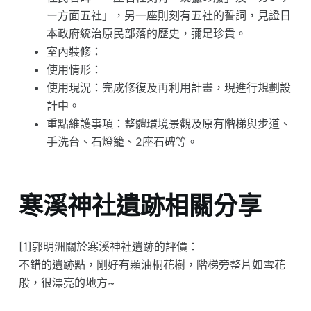
ー方面五社」，另一座則刻有五社的誓詞，見證日
本政府統治原民部落的歷史，彌足珍貴。
室內裝修：
使用情形：
使用現況：完成修復及再利用計畫，現進行規劃設
計中。
重點維護事項：整體環境景觀及原有階梯與步道、
手洗台、石燈籠、2座石碑等。
寒溪神社遺跡相關分享
[1]郭明洲關於寒溪神社遺跡的評價：
不錯的遺跡點，剛好有顆油桐花樹，階梯旁整片如雪花
般，很漂亮的地方~