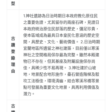
型
1.神社遺跡為日治時期日本政府教化原住民
之重要佐證，尤其留存的兩座石碑，見證日
本政府統治原住民部落的歷史，彌足珍貴，
使本區域成為最具日本皇民化意涵的歷史空
古
間，具歷史、文化、藝術價值。 2.日治時期
蹟
宜蘭地區所遺留之神社建築，目前僅以寒溪
登
神社之空間格局保存最為完整。雖然本殿建
錄
物已不存在，但其基座及附屬設施保存尚
理
佳，具稀少性不易再現。 3.神社建於山坡
由
地，地景配合地形施作，壘石營造階梯及駁
坎工法極佳，環境清幽，結合寒溪吊橋等景
點可發展為重要文化地景，具再利用價值及
潛力。
古