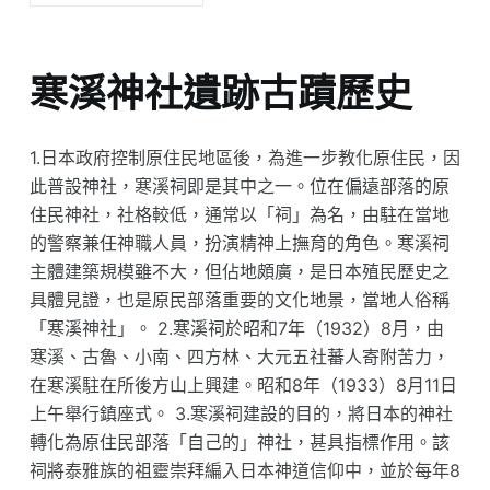
寒溪神社遺跡古蹟歷史
1.日本政府控制原住民地區後，為進一步教化原住民，因
此普設神社，寒溪祠即是其中之一。位在偏遠部落的原
住民神社，社格較低，通常以「祠」為名，由駐在當地
的警察兼任神職人員，扮演精神上撫育的角色。寒溪祠
主體建築規模雖不大，但佔地頗廣，是日本殖民歷史之
具體見證，也是原民部落重要的文化地景，當地人俗稱
「寒溪神社」。 2.寒溪祠於昭和7年（1932）8月，由
寒溪、古魯、小南、四方林、大元五社蕃人寄附苦力，
在寒溪駐在所後方山上興建。昭和8年（1933）8月11日
上午舉行鎮座式。 3.寒溪祠建設的目的，將日本的神社
轉化為原住民部落「自己的」神社，甚具指標作用。該
祠將泰雅族的祖靈崇拜編入日本神道信仰中，並於每年8