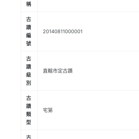
稱
古
蹟
20140811000001
編
號
古
蹟
直轄市定古蹟
級
別
古
蹟
宅第
類
型
古