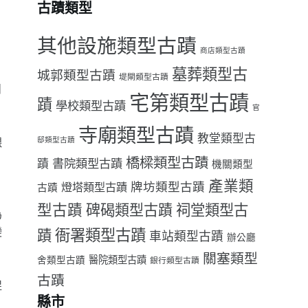
古蹟類型
其他設施類型古蹟
商店類型古蹟
墓葬類型古
城郭類型古蹟
堤閘類型古蹟
目
宅第類型古蹟
蹟
學校類型古蹟
官
寺廟類型古蹟
教堂類型古
艱
邸類型古蹟
橋樑類型古蹟
書院類型古蹟
蹟
機關類型
產業類
牌坊類型古蹟
燈塔類型古蹟
古蹟
型古蹟
祠堂類型古
碑碣類型古蹟
為
變
衙署類型古蹟
蹟
車站類型古蹟
辦公廳
關塞類型
醫院類型古蹟
舍類型古蹟
銀行類型古蹟
古蹟
捉
縣市