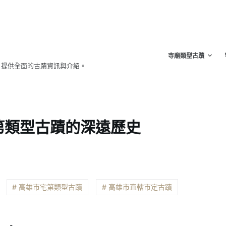
寺廟類型古蹟
，提供全面的古蹟資訊與介紹。
第類型古蹟的深遠歷史
# 高雄市宅第類型古蹟
# 高雄市直轄市定古蹟