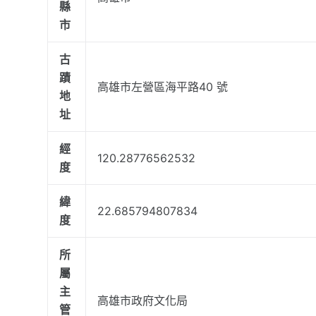
縣
市
古
蹟
高雄市左營區海平路40 號
地
址
經
120.28776562532
度
緯
22.685794807834
度
所
屬
主
高雄市政府文化局
管