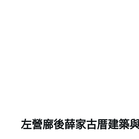
左營廍後薛家古厝建築