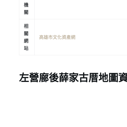
機
關
相
關
高雄市文化資產網
網
站
左營廍後薛家古厝地圖