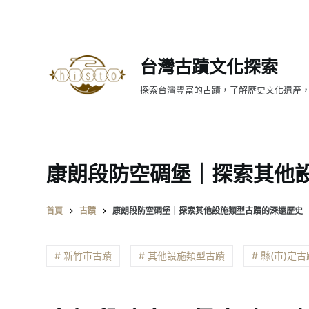
跳
至
主
台灣古蹟文化探索
要
內
探索台灣豐富的古蹟，了解歷史文化遺產
容
康朗段防空碉堡｜探索其他
首頁
古蹟
康朗段防空碉堡｜探索其他設施類型古蹟的深遠歷史
# 新竹市古蹟
# 其他設施類型古蹟
# 縣(市)定古