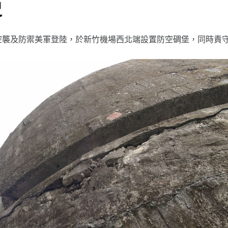
史
機空襲及防禦美軍登陸，於新竹機場西北端設置防空碉堡，同時責