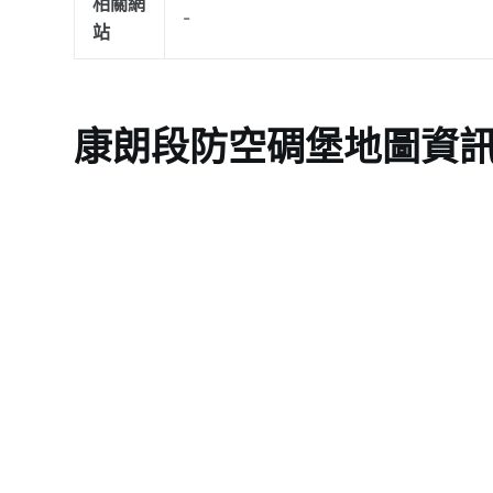
相關網
-
站
康朗段防空碉堡地圖資