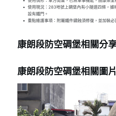
使用情形：軍方閒置，已無軍事機能，由康樂里
使用現況：283地號上碉堡內有小隧道四條，
設有鐵門。
重點維護事項：附屬鐵件鏽蝕須修復，並加裝必
康朗段防空碉堡相關分
康朗段防空碉堡相關圖