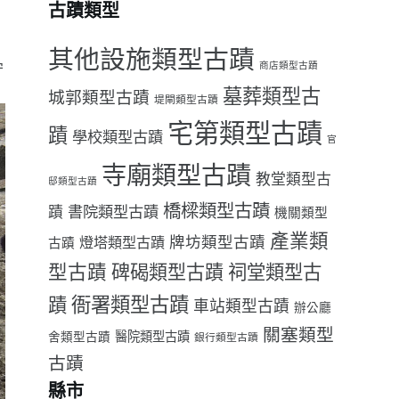
古蹟類型
其他設施類型古蹟
守
商店類型古蹟
墓葬類型古
城郭類型古蹟
堤閘類型古蹟
宅第類型古蹟
蹟
學校類型古蹟
官
寺廟類型古蹟
教堂類型古
邸類型古蹟
橋樑類型古蹟
書院類型古蹟
蹟
機關類型
產業類
牌坊類型古蹟
燈塔類型古蹟
古蹟
型古蹟
祠堂類型古
碑碣類型古蹟
衙署類型古蹟
蹟
車站類型古蹟
辦公廳
關塞類型
醫院類型古蹟
舍類型古蹟
銀行類型古蹟
古蹟
縣市