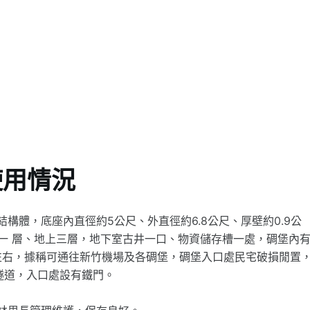
使用情況
構體，底座內直徑約5公尺、外直徑約6.8公尺、厚壁約0.9公
一 層、地上三層，地下室古井一口、物資儲存槽一處，碉堡內
尺左右，據稱可通往新竹機場及各碉堡，碉堡入口處民宅破損閒置
之隧道，入口處設有鐵門。