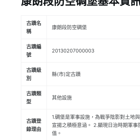
康朗段防空碉堡基本資
古蹟名
康朗段防空碉堡
稱
古蹟編
20130207000003
號
古蹟級
縣(市)定古蹟
別
古蹟類
其他設施
型
1.碉堡是軍事設施，為戰爭陰影對土地
古蹟登
宣揚之積極意涵。 2.顯現日治時期軍
錄理由
值。