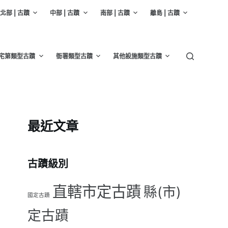
北部 | 古蹟
中部 | 古蹟
南部 | 古蹟
離島 | 古蹟
宅第類型古蹟
衙署類型古蹟
其他設施類型古蹟
最近文章
古蹟級別
直轄市定古蹟
縣(市)
國定古蹟
定古蹟