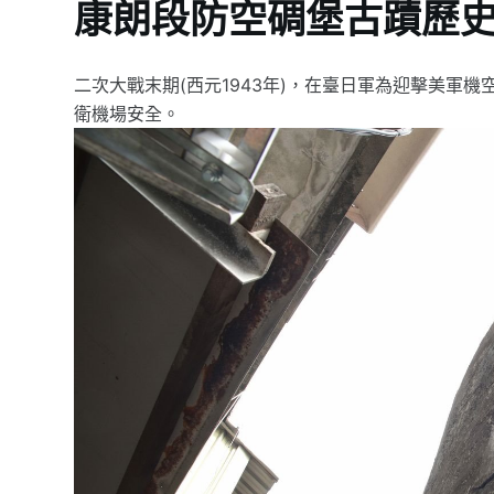
康朗段防空碉堡古蹟歷
二次大戰末期(西元1943年)，在臺日軍為迎擊美軍
衛機場安全。