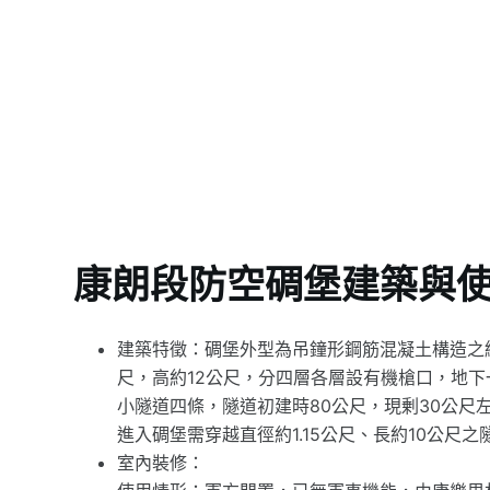
康朗段防空碉堡建築與
建築特徵：碉堡外型為吊鐘形鋼筋混凝土構造之結
尺，高約12公尺，分四層各層設有機槍口，地下
小隧道四條，隧道初建時80公尺，現剰30公
進入碉堡需穿越直徑約1.15公尺、長約10公尺
室內裝修：