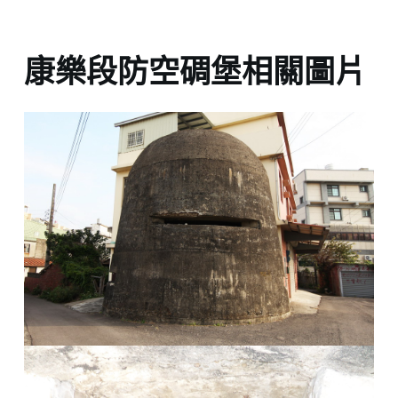
康樂段防空碉堡相關圖片