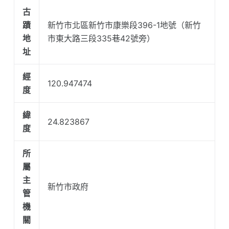
古
蹟
新竹市北區新竹市康樂段396-1地號（新竹
地
市東大路三段335巷42號旁）
址
經
120.947474
度
緯
24.823867
度
所
屬
主
新竹市政府
管
機
關