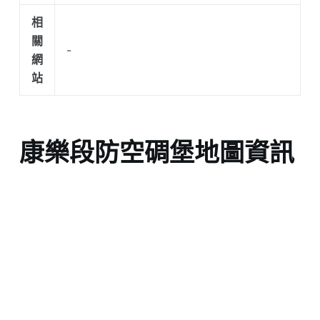
相
關
-
網
站
康樂段防空碉堡地圖資訊