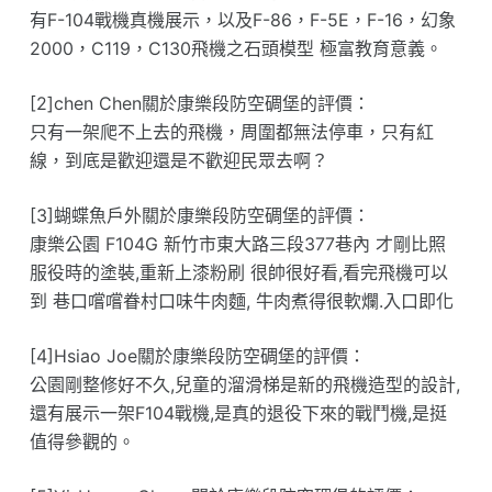
有F-104戰機真機展示，以及F-86，F-5E，F-16，幻象
2000，C119，C130飛機之石頭模型 極富教育意義。
[2]chen Chen關於康樂段防空碉堡的評價：
只有一架爬不上去的飛機，周圍都無法停車，只有紅
線，到底是歡迎還是不歡迎民眾去啊？
[3]蝴蝶魚戶外關於康樂段防空碉堡的評價：
康樂公園 F104G 新竹市東大路三段377巷內 才剛比照
服役時的塗裝,重新上漆粉刷 很帥很好看,看完飛機可以
到 巷口嚐嚐眷村口味牛肉麵, 牛肉煮得很軟爛.入口即化
[4]Hsiao Joe關於康樂段防空碉堡的評價：
公園剛整修好不久,兒童的溜滑梯是新的飛機造型的設計,
還有展示一架F104戰機,是真的退役下來的戰鬥機,是挺
值得參觀的。