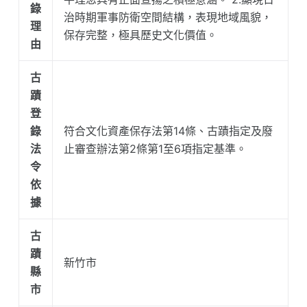
錄
治時期軍事防衛空間結構，表現地域風貌，
理
保存完整，極具歷史文化價值。
由
古
蹟
登
錄
符合文化資產保存法第14條、古蹟指定及廢
法
止審查辦法第2條第1至6項指定基準。
令
依
據
古
蹟
新竹市
縣
市