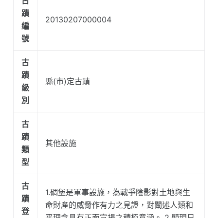
古
蹟
20130207000004
編
號
古
蹟
縣(市)定古蹟
級
別
古
蹟
其他設施
類
型
古
1.碉堡是軍事設施，為戰爭陰影對土地與生
蹟
命財產的威脅作有力之見證，對闡述人類和
登
平理念具有正面宣揚之積極意涵。 2.顯現日