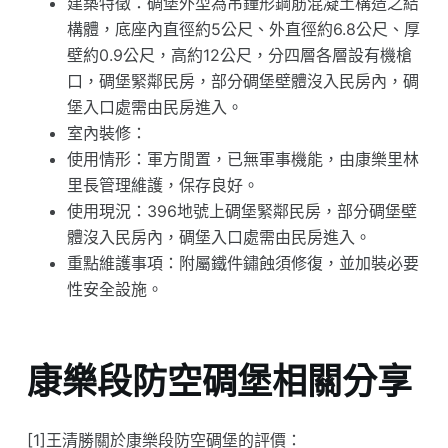
建築特徵：碉堡外型為吊鐘形鋼筋混凝土構造之結
構體，底座內直徑約5公尺、外直徑約6.8公尺、厚
壁約0.9公尺，高約12公尺，分四層各層設有機槍
口，碉堡緊鄰民房，部分碉堡壁體沒入民房內，碉
堡入口處需由民房進入。
室內裝修：
使用情形：軍方閒置，已無軍事機能，由康樂里林
里長管理維護，保存良好。
使用現況：396地號上碉堡緊鄰民房，部分碉堡壁
體沒入民房內，碉堡入口處需由民房進入。
重點維護事項：附屬鐵件鏽蝕須修復，並加裝必要
性安全設施。
康樂段防空碉堡相關分享
[1]王清勝關於康樂段防空碉堡的評價：