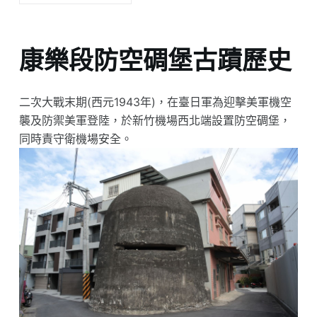
康樂段防空碉堡古蹟歷史
二次大戰末期(西元1943年)，在臺日軍為迎擊美軍機空
襲及防禦美軍登陸，於新竹機場西北端設置防空碉堡，
同時責守衛機場安全。