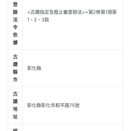
登
錄
<古蹟指定及廢止審查辦法>>第2條第1項第
法
1、2、3款
令
依
據
古
蹟
彰化縣
縣
市
古
蹟
彰化縣彰化市和平路75號
地
址
經