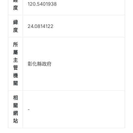
120.5401938
度
緯
24.0814122
度
所
屬
主
彰化縣政府
管
機
關
相
關
-
網
站