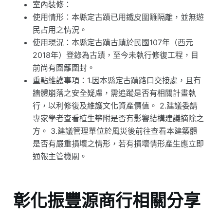
室內裝修：
使用情形：本縣定古蹟已用鐵皮圍籬隔離，並無遊
民占用之情況。
使用現況：本縣定古蹟古蹟於民國107年（西元
2018年）登錄為古蹟，至今未執行修復工程，目
前尚有圍籬圍封。
重點維護事項：1.因本縣定古蹟路口交接處，且有
牆體崩落之安全疑慮，需追蹤是否有相關計畫執
行，以利修復及維護文化資產價值。 2.建議委請
專家學者查看植生攀附是否有影響結構建議摘除之
方。 3.建議管理單位於風災後前往查看本建築體
是否有嚴重損壞之情形，若有損壞情形產生應立即
通報主管機關。
彰化振豐源商行相關分享