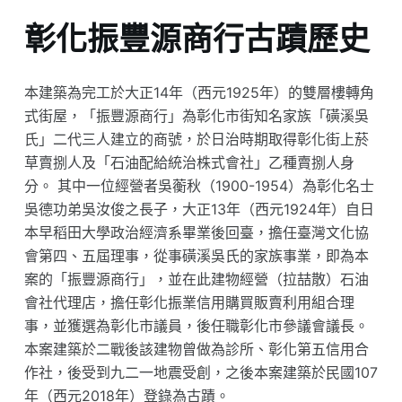
彰化振豐源商行古蹟歷史
本建築為完工於大正14年（西元1925年）的雙層樓轉角
式街屋，「振豐源商行」為彰化市街知名家族「磺溪吳
氏」二代三人建立的商號，於日治時期取得彰化街上菸
草賣捌人及「石油配給統治株式會社」乙種賣捌人身
分。 其中一位經營者吳蘅秋（1900-1954）為彰化名士
吳德功弟吳汝俊之長子，大正13年（西元1924年）自日
本早稻田大學政治經濟系畢業後回臺，擔任臺灣文化協
會第四、五屆理事，從事磺溪吳氏的家族事業，即為本
案的「振豐源商行」，並在此建物經營（拉喆散）石油
會社代理店，擔任彰化振業信用購買販賣利用組合理
事，並獲選為彰化市議員，後任職彰化市參議會議長。
本案建築於二戰後該建物曾做為診所、彰化第五信用合
作社，後受到九二一地震受創，之後本案建築於民國107
年（西元2018年）登錄為古蹟。