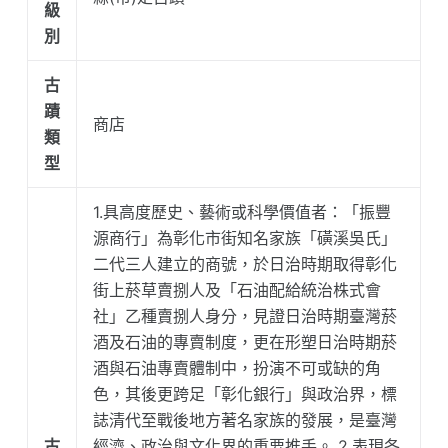
級
別
古
蹟
商店
類
型
1.具高度歷史、藝術或科學價值者：「振豐
源商行」為彰化市街知名家族「磺溪吳氏」
二代三人建立的商號，於日治時期取得彰化
街上菸草賣捌人及「石油配給統治株式會
社」乙種賣捌人身分，見證日治時期臺灣菸
酒及石油的專賣制度，更在形塑日治時期菸
酒與石油專賣體制中，扮演不可或缺的角
色，其後更跨足「彰化銀行」與政治界，標
誌清代至戰後地方著名家族的發展，是臺灣
古
經濟、政治與文化界的重要推手。 2.表現各