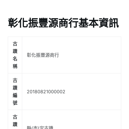
彰化振豐源商行基本資訊
古
蹟
彰化振豐源商行
名
稱
古
蹟
20180821000002
編
號
古
蹟
縣(市)定古蹟