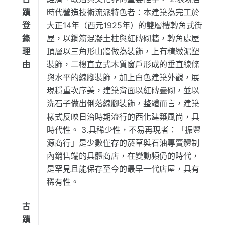
蹟
時代營造技術流派特色者：本建築為完工於
登
大正14年（西元1925年）的雙層樓轉角式街
錄
屋，以鋼筋混凝土柱與紅磚砌牆，轉角處屋
理
頂層以三角形山牆做為裝飾，上有精緻泥塑
由
裝飾，二樓直立式木質窗戶形成的垂直線條
與水平的線腳裝飾，加上白色建築外觀，展
現穩重次序美，建築背面以紅磚疊砌，並以
洗石子做出俐落線腳裝飾，整體而言，建築
樣式反映日治時期流行的西化建築風尚，具
時代性。 3.具稀少性，不易再現者：「振豐
源商行」是少數僅存的菸草與石油專賣體制
內銷售端的具體商店，在變動頻仍的時代，
是罕見且能保存至今的最早一代店屋，具有
稀有性。
古
蹟