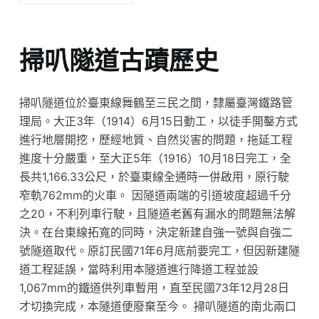
掃叭隧道古蹟歷史
掃叭隧道位於臺東線舞鶴至三民之間，隸屬臺灣鐵路管
理局。大正3年（1914）6月15日動工，以徒手開鑿方式
進行地層開挖，歷經地質、自然災害的問題，拖延工程
進度十分嚴重，至大正5年（1916）10月18日完工，全
長共1,166.33公尺，於臺東線全通時一併啟用，原行駛
窄軌762mm的火車。 因隧道兩端的引道坡度超過千分
之20，不利列車行駛，且隧道老舊有漏水的問題無法解
決。在台東線拓寬的同時，決定新建自強一號與自強二
號隧道取代。原訂民國71年6月底前要完工，但因新建隧
道工程延誤，當時利用本隧道進行降道工程並設
1,067mm的鐵道供列車暫用，直至民國73年12月28日
才切換完成，本隧道便廢棄至今。 掃叭隧道的南北兩口