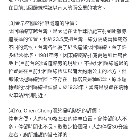
在目前北回歸線標誌以南大約兩公里的地方。
[3]金帛盛關於掃叭隧道的評價：
北回歸線穿越台灣，是太陽在北半球所能直射到距離赤
道最遠的位置，北緯23.5度把台灣一線分隔成兩種截然
不同的氣候，台灣各地為了紀念這條北回歸線，蓋了許
多紀念標塔，1981年時，因東線鐵路拓寬喬遷到舞鶴台
地上(目前台9號省道路旁的現址)，不過北回歸線通過的
位置是在目前北回歸線標誌以南大約兩公里的地方，但
那條北迴歸線實際上不存在，標塔只是種紀念，原本瑞
穗鄉的北回歸線標誌設立於1933年，當時是設置在瑞穗
火車站西側附近。
[4]Yu. Chen Cheng關於掃叭隧道的評價：
停車方便，大約有10格左右的停車位置。會停留的人不
多，停留時間也不長。散散步拍個照，大約停留30分鐘
左右，廁所維護的蠻乾淨的！