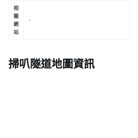
相
關
-
網
站
掃叭隧道地圖資訊