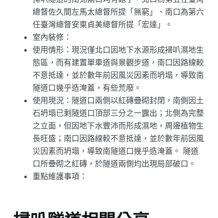
總督佐久間左馬太總督所提「無窮」、南口為第六
任臺灣總督安東貞美總督所提「宏達」。
室內裝修：
使用情形：現況僅北口因地下水源形成掃叭濕地生
態區，而有建置單車道與景觀步道，南口因路線較
不意抵達，並於數年前因風災因素而坍塌，導致南
隧道口幾乎造淹蓋，有些荒廢。
使用現況：隧道口兩側以紅磚疊砌封閉，南側因土
石坍塌已剩隧道口頂部三分之一露出；北側為完整
之立面，但因地下水豐沛而形成濕地，周邊植物生
長旺盛；南口因路線較不意抵達，並於數年前因風
災因素而坍塌，導致南隧道口幾乎造淹蓋。 隧道
口所疊砌之紅磚，於隧道兩側均出現局部破口。
重點維護事項：