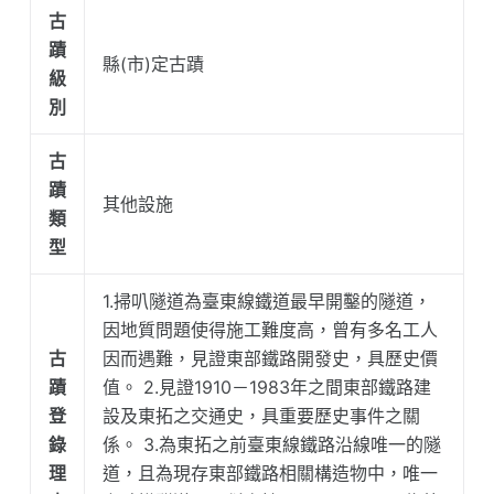
古
蹟
縣(市)定古蹟
級
別
古
蹟
其他設施
類
型
1.掃叭隧道為臺東線鐵道最早開鑿的隧道，
因地質問題使得施工難度高，曾有多名工人
古
因而遇難，見證東部鐵路開發史，具歷史價
蹟
值。 2.見證1910－1983年之間東部鐵路建
登
設及東拓之交通史，具重要歷史事件之關
錄
係。 3.為東拓之前臺東線鐵路沿線唯一的隧
理
道，且為現存東部鐵路相關構造物中，唯一