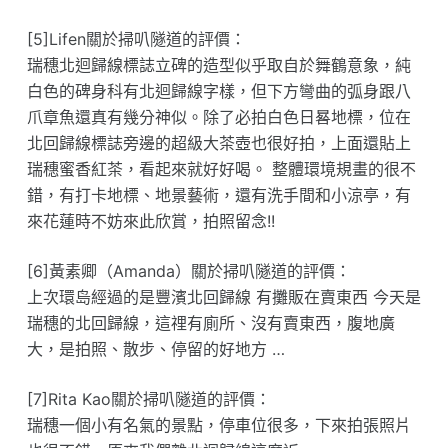
[5]Lifen關於掃叭隧道的評價：
瑞穗北迴歸線標誌立碑的造型似乎取自於舞鶴意象，純
白色的碑身科有北迴歸線字樣，但下方彎曲的弧身跟八
爪章魚還真有幾分神似。除了必拍白色日晷地標，位在
北回歸線標誌旁邊的超級大茶壺也很好拍，上面還貼上
瑞穗蜜香紅茶，看起來就好好喝。 整體環境規畫的很不
錯，有打卡地標、地景藝術，還有洗手間和小涼亭，有
來花蓮時不妨來此欣賞，拍照留念!!
[6]黃素卿（Amanda）關於掃叭隧道的評價：
上次環𡷊經過的是豐濱北回歸線 有攤販在賣東西 今天是
瑞穗的北回歸線，這𥚃有廁所、沒有賣東西，腹地廣
大，是拍照、散步、停留的好地方 …
[7]Rita Kao關於掃叭隧道的評價：
瑞穗一個小有名氣的景點，停車位很多，下來拍張照片