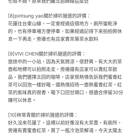
也很不錯。原來我們離北迴歸線這麼近
[8]pintsung yao關於掃叭隧道的評價：
花蓮往台東山線，一定會經過這個地方，廁所蠻乾淨
的，也有停車場方便停車，如果經過記得下來拍拍照休
息一下再走，旁邊也有店家賣茶葉茶水飲料
[9]VIVI CHEN關於掃叭隧道的評價：
旅途中的一小站，因為天氣微涼，很舒爽，有大大的茶
壺和地標可以拍照走走，旁邊還有店家可以賣紅茶飲
品，我們選擇北回的咖啡，店家很熱情告訴我們蜜香紅
茶可以回泡一樣好喝，還熱情招待一壺熱蜜香紅茶，紅
茶的氣味真的很香，喝下口回甘順口，很適合停留30分
鐘可以休息。
[10]林常青關於掃叭隧道的評價：
好久沒來花蓮了，這裡以前好像沒有大茶壼，有廁所，
旁邊有賣蜜香紅茶，買了一瓶冷泡茶解渴，今天太陽太