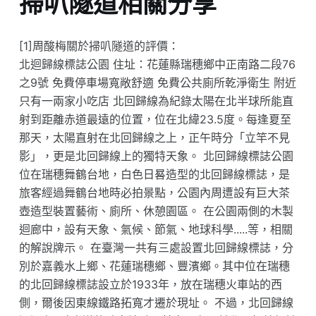
掃叭隧道相關分享
[1]周酸梅關於掃叭隧道的評價：
北迴歸線標誌公園 住址：花蓮縣瑞穗鄉中正南路二段76
之9號 免費停車場寬敞舒適 免費公共廁所乾淨衛生 附近
只有一兩家小吃店 北回歸線為紀錄太陽在北半球所能直
射到距離赤道最遠的位置，位在北緯23.5度。每逢夏至
那天，太陽直射在北回歸線之上，正午時分「立竿不見
影」，更是北回歸線上的獨特天象。 北回歸線標誌公園
位在瑞穗舞鶴台地，白色日晷造型的北回歸線標誌，是
旅客經過舞鶴台地時必拍景點，公園內周遭設有巨大茶
壺造型裝置藝術、廁所、休憩園區。 在公園兩側的木製
迴廊中，設有天象、氣候、節氣、地球科學.....等，相關
的解說牌示。 在臺灣一共有三處設置北回歸線標誌，分
別於嘉義水上鄉、花蓮瑞穗鄉、豐濱鄉。其中位在瑞穗
的北回歸線標誌設立於1933年，放在瑞穗火車站的西
側，爾後因東線鐵路拓寬才遷於現址。 不過，北回歸線