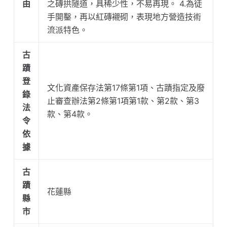
由
之磚拱隧道，具稀少性，不易再現。 4.為徒
手開鑿，再以紅磚襯砌，表現地方營造技術
流派特色。
古
蹟
登
文化資產保存法第17條第1項、古蹟指定及廢
錄
止審查辦法第2條第1項第1款、第2款、第3
法
款、第4款。
令
依
據
古
蹟
花蓮縣
縣
市