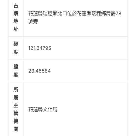
古
蹟
花蓮縣瑞穗鄉北口位於花蓮縣瑞穗鄉舞鶴78
地
號旁
址
經
121.34795
度
緯
23.46584
度
所
屬
主
花蓮縣文化局
管
機
關