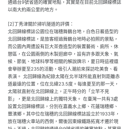
通過台9號省道的確實地點，其實是在目前北回歸線標誌
以南大約兩公里的地方。
[2]丁秀津關於掃叭隧道的評價：
北回歸線標誌公園位在瑞穗舞鶴台地，白色日晷造型的
北回歸線標誌，是旅客經過舞鶴台地時必拍照的景點，
而公園內周遭設有巨大茶壺造型的裝置藝術、廁所、休
憩區，在公園兩側的木製迴廊中，設有許多跟天象、氣
候、節氣、地球科學等相關的解說牌示，夏日時這裡還
會舉辦夏至235的活動，吸引人潮前來探訪吃美食、看
表演。 北回歸線為紀錄太陽在北半球所能直射到距離赤
道最遠的位置，位在北緯23.5度。每逢夏至的那一天，
太陽就直射在北回歸線上，正午時分的「立竿不見
影」，更是北回歸線上的獨特天象。 在臺灣一共有3處
設置北回歸線標誌，分別在嘉義水上鄉、花蓮瑞穗鄉、
豐濱鄉。其中位在瑞穗的北回歸線標誌設立於1933年，
放在瑞穗火車站的西側，爾後因東線鐵路拓寬才遷於現
址。不過，北回歸線通過台9號省道的確實地點，其實是