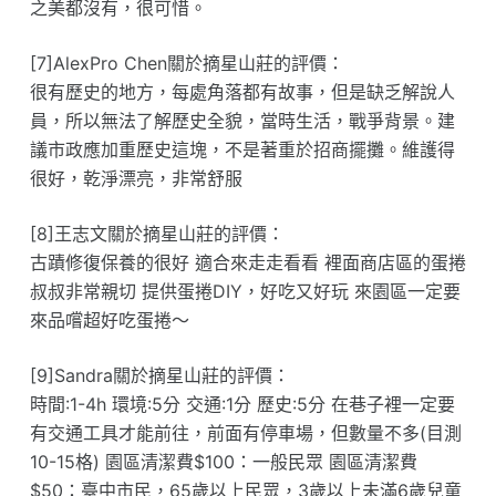
之美都沒有，很可惜。
[7]AlexPro Chen關於摘星山莊的評價：
很有歷史的地方，每處角落都有故事，但是缺乏解說人
員，所以無法了解歷史全貌，當時生活，戰爭背景。建
議市政應加重歷史這塊，不是著重於招商擺攤。維護得
很好，乾淨漂亮，非常舒服
[8]王志文關於摘星山莊的評價：
古蹟修復保養的很好 適合來走走看看 裡面商店區的蛋捲
叔叔非常親切 提供蛋捲DIY，好吃又好玩 來園區一定要
來品嚐超好吃蛋捲～
[9]Sandra關於摘星山莊的評價：
時間:1-4h 環境:5分 交通:1分 歷史:5分 在巷子裡一定要
有交通工具才能前往，前面有停車場，但數量不多(目測
10-15格) 園區清潔費$100：一般民眾 園區清潔費
$50：臺中市民，65歲以上民眾，3歲以上未滿6歲兒童