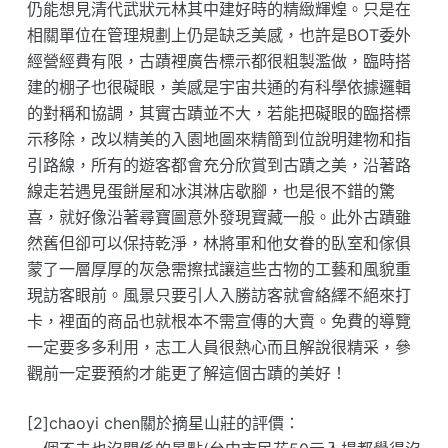
仍能想見清代武狀元林其中建好時的精緻輝煌。只是在
相關單位在管理規劃上仍是缺乏美感，也許是BOT委外
經營經費有限，古蹟裡廣告標示都很粗製濫做，臨時搭
建的棚子也很礙眼，美感是宇宙共通的有科學依據邏輯
的對稱和協調，其實古蹟並不大，若能把礙眼的臨搭標
示移除，改以精美的入園地圖來精簡到位說明建物和指
引路線，所有的遊客都會充分欣賞到古蹟之美，沿著路
線走若遇見蛋餅屋和冰淇淋店歇腳，也是很不錯的驚
喜，就好像沿著尋寶圖意外發現寶藏一般。此外古蹟雖
然舊但卻可以保持乾淨，林將軍和他女眷的臥室和傢俱
蒙了一層厚厚的灰急需擦拭讓這些古物的工藝和風貌重
現訪客眼前。風景只要引人入勝訪客就會絡繹不絕來打
卡，裡面的商品也就根本不需宣傳的大賣。免費的導覽
一定要多多利用，志工人員很熱心而且解說很精采，參
觀前一定要預約才能更了解這個古蹟的美好！
[2]chaoyi chen關於摘星山莊的評價：