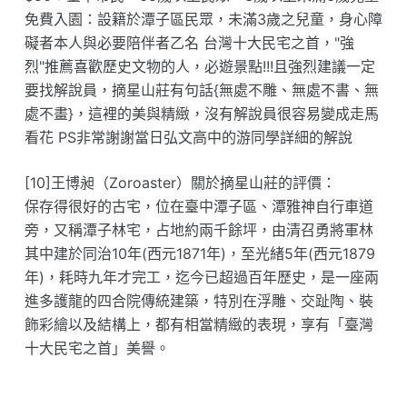
免費入園：設籍於潭子區民眾，未滿3歲之兒童，身心障
礙者本人與必要陪伴者乙名 台灣十大民宅之首，"強
烈"推薦喜歡歷史文物的人，必遊景點!!!且強烈建議一定
要找解說員，摘星山莊有句話{無處不雕、無處不書、無
處不畫}，這裡的美與精緻，沒有解說員很容易變成走馬
看花 PS非常謝謝當日弘文高中的游同學詳細的解說
[10]王博昶（Zoroaster）關於摘星山莊的評價：
保存得很好的古宅，位在臺中潭子區、潭雅神自行車道
旁，又稱潭子林宅，占地約兩千餘坪，由清召勇將軍林
其中建於同治10年(西元1871年)，至光緒5年(西元1879
年)，耗時九年才完工，迄今已超過百年歷史，是一座兩
進多護龍的四合院傳統建築，特別在浮雕、交趾陶、裝
飾彩繪以及結構上，都有相當精緻的表現，享有「臺灣
十大民宅之首」美譽。