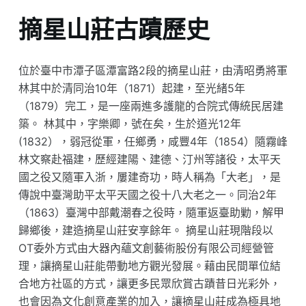
摘星山莊古蹟歷史
位於臺中市潭子區潭富路2段的摘星山莊，由清昭勇將軍
林其中於清同治10年（1871）起建，至光緒5年
（1879）完工，是一座兩進多護龍的合院式傳統民居建
築。 林其中，字樂卿，號在矣，生於道光12年
(1832），弱冠從軍，任鄉勇，咸豐4年（1854）隨霧峰
林文察赴福建，歷經建陽、建德、汀州等諸役，太平天
國之役又隨軍入浙，屢建奇功，時人稱為「大老」，是
傳說中臺灣助平太平天國之役十八大老之一。同治2年
（1863）臺灣中部戴潮春之役時，隨軍返臺助勦，解甲
歸鄉後，建造摘星山莊安享餘年。 摘星山莊現階段以
OT委外方式由大器內蘊文創藝術股份有限公司經營管
理，讓摘星山莊能帶動地方觀光發展。藉由民間單位結
合地方社區的方式，讓更多民眾欣賞古蹟昔日光彩外，
也會因為文化創意產業的加入，讓摘星山莊成為極具地