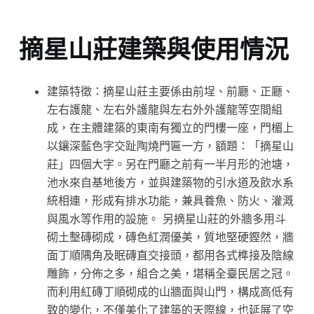
摘星山莊建築與使用情況
建築特徵：摘星山莊主要係由前埕、前廳、正廳、
左右護龍、左右外護龍與左右外外護龍等空間組
成，在主體建築的東南有獨立的門樓一座，門楣上
以鑲深藍色字交趾陶燒門匾一方，額題：「摘星山
莊」四個大字。另在門廳之前有一半月形的池塘，
池水來自基地後方，並與建築物的引水道及飲水系
統相連，形成有排水功能，兼具養魚、防火、灌溉
與風水等作用的設施。 另摘星山莊的外牆多用斗
砌土墼磚砌成，磚色紅潤優美，質地堅硬鏗然，牆
面丁順隅角及眠磚直交接頭，都用各式榫接及陰線
雕飾，分佈之多，組合之美，堪稱全臺民居之冠。
而利用紅磚丁順砌成的山牆面與山門，構成高低有
致的變化，不僅美化了建築的天際線，也延展了空