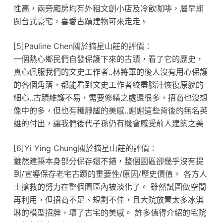
性高，兩旁廂房均有外租文創小店及冷飲咖啡，屬早期
閩台式豪宅，喜愛古蹟建物可來走走。
[5]Pauline Chen關於摘星山莊的評價：
一個熱心鄉民們自發保護下來的古蹟，看了它的歷史，
真心佩服我們的文史工作者..林將軍的後人沒有用心保護
的各個角落，都能看到文史工作者絞盡腦汁恢復原貌的
細心..古蹟維護不易，需要修繕之處還很多，招商也沒想
像中的多，但也有種靜謐的美感..謝謝這些背後的無名英
雄的付出，讓我們後代子孫仍有機會感受前人建築之美
[6]Yi Ying Chung關於摘星山莊的評價：
雖然建築本身部分保存還不錯，整個園區卻幾乎沒有提
到/宣導保存老宅古蹟的重要性/原因/歷史價值。 各方人
士搶救的努力在整個園區內被淡化了。 雖然試圖做空間
再利用，但招商不足、規劃不佳，且大院放置太多冰淇
淋的模型招牌，壞了古宅的美感。 許多值得介紹的宅院