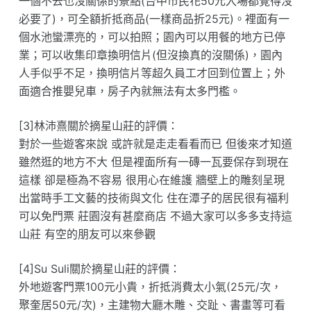
一個不去也沒關係的景點(台中市民花50元入場都覺得沒
必要了)，可全額折抵商品(一樣商品折25元)。裡面有一
個水池蠻漂亮的，可以拍照；園內可以用餐的地方已停
業；可以收集印章換明信片(但沒換真的沒關係)，園內
人手似乎不足，換明信片等超久員工才回到位置上；外
面適合推嬰兒車，房子內就無法有太多門檻。
[3]林沛熹關於摘星山莊的評價：
對於一些遊客來說 或許就是走走看看而已 但後來才知道
雖然逛的地方不大 但是裡面所有一磚一瓦要保存到現在
這樣 卻是極為不容易 很用心在維護 牆壁上的雕刻呈現
出當時手工文藝的技術與文化 住在潭子的居民很有福利
可以免門票 莊園沒有甚麼商店 不過大家可以多多支持這
山莊 有空的朋友可以來參觀
[4]Su Suli關於摘星山莊的評價：
外地遊客門票100元小貴，折抵消費太小氣(25元/次，
聚奎居50元/次)，主建物大廳木雕、交趾、書畫等可看