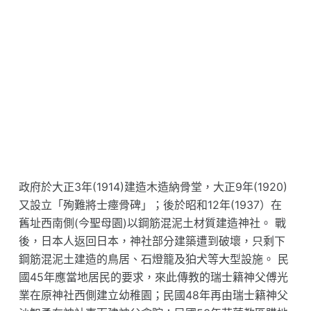
碑］ ... ... 沿革 新城鄉原為太魯閣族與阿美族南勢群居
地。日據時期，日軍一連串討伐太魯閣地區原住民，引
起彼此緊張對立，明治29年(1896)12月發生了駐守新城
的分遣隊一名士兵欺辱玻士林社的少女，引起族人憤
慨，在漢人通事李阿隆協助策劃下，由赫赫斯社的頭目
哈鹿‧那威和玻士林社頭目率領各社壯丁，將十三名日軍
全數殲滅，史稱「新城事件」，也埋下了大正3年(1914)
的「太魯閣戰役」的導火線，「新城事件」可說是東臺
灣第一次臺灣人民抗日行動的重要事蹟，極具歷史價
值。 新城事件發生後，為了紀念殉難的軍警人員，日本
政府於大正3年(1914)建造木造納骨堂，大正9年(1920)
又設立「殉難將士瘞骨碑」；後於昭和12年(1937）在
舊址西南側(今聖母園)以鋼筋混泥土材質建造神社。 戰
後，日本人返回日本，神社部分建築遭到破壞，只剩下
鋼筋混泥土建造的鳥居、石燈籠及狛犬等大型設施。 民
國45年應當地居民的要求，來此傳教的瑞士籍神父傅光
業在原神社西側建立幼稚園；民國48年再由瑞士籍神父