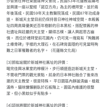
沙智勇在神社東面建神父會院；民國53年花蓮教區購地
並興建一座以聖經「諾亞方舟」為主的禮拜堂，並於兩
年後落成，民國59年天主教醫院落成，民國87年功成身
退。 新城天主堂目前仍保持昔日神社神域空間，本殿舊
址四周高聳優美近百年樹齡的日本黑松，搭配懷舊的神
社遺址與莊嚴的天主堂，顯得古樸、讓人興起思古幽
情。 而位於禮拜堂前花圃內，仍可見一塊寫有「殉難將
士瘞骨碑」字樣的大理石，在石碑背面隱約可見當時殉
難之日軍罹難者的名字。（花蓮縣文化局）
[3]郭紘瑜關於新城神社舊址的評價：
喝完佳興冰果室的檸檬汁，步行順道造訪新城天主堂，
不需收門票的觀光景點，前身的日本神社融合了後來改
建的天主教堂，很是特殊。 平日園區內靜謐清幽，植栽
滿佈，貓咪慵懶躺臥於石板階上，園區內維護的很整
潔，但小黑蚊似乎有點多。
[4]邱咪將關於新城神社舊址的評價：