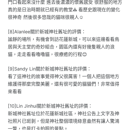
門口看起來沒什麼 進去後濃濃的懷舊感受 很舒服的地方
真的是日治時期就已經有的教堂⛪️ 看歷史跟現在的變化
很神奇 然後很多悠哉的貓咪很親人☺️
[8]Alanlee關於新城神社舊址的評價：
謐靜的場所，有機會到訪花蓮新城，可以來這邊看看鳥
居與天主堂的奇妙組合，園區內還有好幾隻親人的浪
貓，走走看看嚕嚕貓，很療癒的行程😊
[9]Sandy Lin關於新城神社舊址的評價：
看了這神社的故事覺得神父很厲害！一個人把這個地方
維護得那麼完整美麗，還有很可愛的貓貓們！非常值得
來看看
[10]Lin Jinhui關於新城神社舊址的評價：
新城神社舊址位於花蓮新城社區，神社公告上文字及神
社照片已斑剝，但是神社整個環境綠意盎然有讓人驚鴻
一瞥，也是打卡拍照的景點。