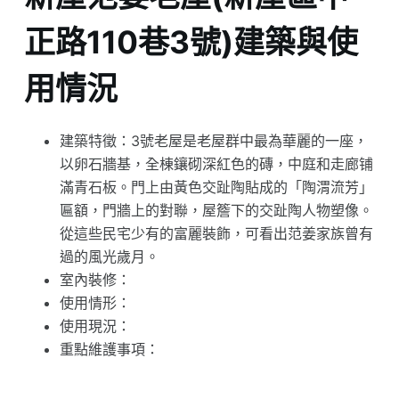
正路110巷3號)建築與使
用情況
建築特徵：3號老屋是老屋群中最為華麗的一座，
以卵石牆基，全棟鑲砌深紅色的磚，中庭和走廊铺
滿青石板。門上由黃色交趾陶貼成的「陶渭流芳」
匾額，門牆上的對聯，屋簷下的交趾陶人物塑像。
從這些民宅少有的富麗裝飾，可看出范姜家族曾有
過的風光歲月。
室內裝修：
使用情形：
使用現況：
重點維護事項：