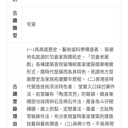
古
蹟
宅第
類
型
(一)具高度歷史、藝術或科學價值者： 新屋
地名起源於范姜家族開拓史，「范姜老屋
群」各棟建築皆保留傳統客家建築簡單樸實
形式，隨時代發展而各具特色，見證地方發
展歷史及家族拓墾艱辛歷程。 (二)表現各時
古
代營造技術流派特色者： 堂屋入口採凹壽作
蹟
法，前堂鑲有「陶渭流芳」的匾額，牆身基
登
礎部分採用卵石及條石作法，屋身為斗仔砌
錄
磚牆，牆上剪黏、泥塑書法、墨畫、交趾陶
理
等裝飾作法，充分表現當時客家建築的建築
由
技藝與藝術價值。 (三)具稀少性，不易再現