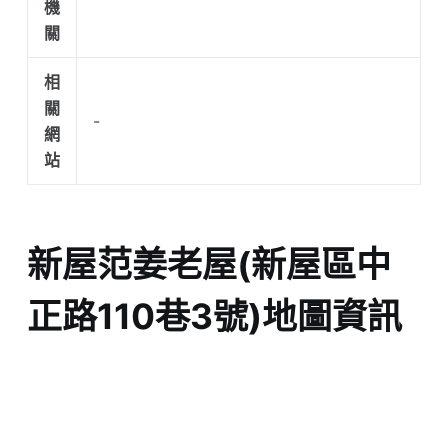
機
關
相
關
-
網
站
新屋范姜老屋(新屋區中
正路110巷3號)地圖資訊