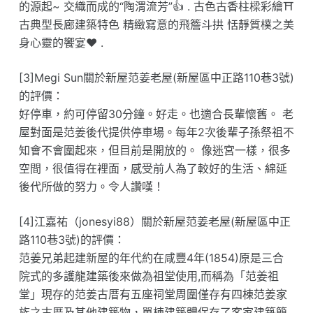
的源起~ 交織而成的“陶渭流芳”👍 . 古色古香柱樑彩繪⛩️
古典型長廊建築特色 精緻寫意的飛簷斗拱 恬靜質樸之美
身心靈的饗宴❤️ .
[3]Megi Sun關於新屋范姜老屋(新屋區中正路110巷3號)
的評價：
好停車，約可停留30分鐘。好走。也適合長輩懷舊。 老
屋對面是范姜後代提供停車場。每年2次後輩子孫祭祖不
知會不會圍起來，但目前是開放的。 像迷宮一樣，很多
空間，很值得在裡面，感受前人為了較好的生活、綿延
後代所做的努力。令人讚嘆！
[4]江嘉祐（jonesyi88）關於新屋范姜老屋(新屋區中正
路110巷3號)的評價：
范姜兄弟起建新屋的年代約在咸豐4年(1854)原是三合
院式的多護龍建築後來做為祖堂使用,而稱為「范姜祖
堂」現存的范姜古厝有五座祠堂周圍僅存有四棟范姜家
族之古厝及其他建築物，單棟建築體保存了客家建築簡