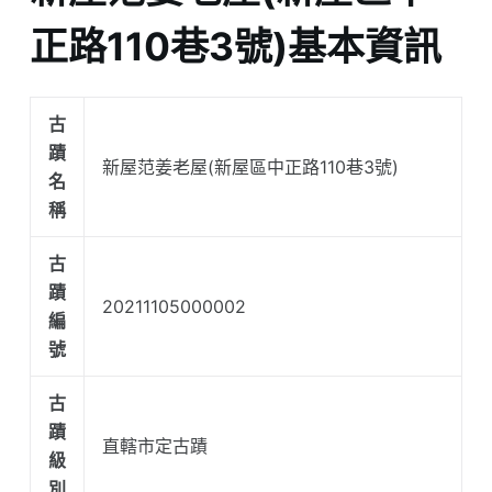
正路110巷3號)基本資訊
古
蹟
新屋范姜老屋(新屋區中正路110巷3號)
名
稱
古
蹟
20211105000002
編
號
古
蹟
直轄市定古蹟
級
別