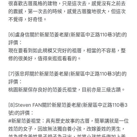
很喜歡古厝風格的建物，只是這次去，感覺沒有之前去
的震撼，第一次去的時候，感覺古厝腹地很大，但這次
不覺得，好奇怪。
[6]盧身信關於新屋范姜老屋(新屋區中正路110巷3號)的
評價：
現在要看到如此規模又完好的祖厝，相當的不容易，整
修的很美好，值得來逛逛看看的。
[7]張忠邦關於新屋范姜老屋(新屋區中正路110巷3號)的
評價：
桃園新屋保存良好的范姜氏祖堂，目前亦是三級古蹟。
[8]Steven FAN關於新屋范姜老屋(新屋區中正路110巷3
號)的評價：
#新屋范姜祖堂：具有歷史故事的古厝，簡單講就是一位
姓范的女子，因故無法獨自養小孩，改嫁姜姓的男生，
並為感念姜姓男子視子為己出，並將小孩姓氏復加上姜