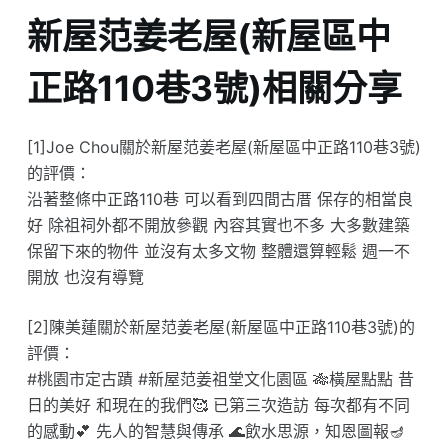
新屋范姜老屋(新屋區中
正路110巷3號)相關分享
[1]Joe Chou關於新屋范姜老屋(新屋區中正路110巷3號)
的評價：
沿著整條中正路110巷 可以看到四間古厝 保存的相當良
好 除祖祠外都不開放參觀 內容其實也不多 大多數建築
保留下來的物件 並沒有太多文物 整體還算輕鬆 週一不
開放 也沒有導覽
[2]陳美蓮關於新屋范姜老屋(新屋區中正路110巷3號)的
評價：
#桃園市定古蹟 #新屋范姜祖堂文化園區 🎋橫屋點點 昔
日的美好 和現在的我們🥰 已第三次造訪 每次都有不同
的感動💕 先人的智慧與傳承 🌊飲水思源，知恩圖報🪔