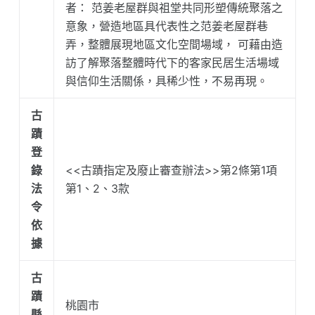
者： 范姜老屋群與祖堂共同形塑傳統聚落之
意象，營造地區具代表性之范姜老屋群巷
弄，整體展現地區文化空間場域， 可藉由造
訪了解聚落整體時代下的客家民居生活場域
與信仰生活關係，具稀少性，不易再現。
古
蹟
登
錄
<<古蹟指定及廢止審查辦法>>第2條第1項
法
第1、2、3款
令
依
據
古
蹟
桃園市
縣