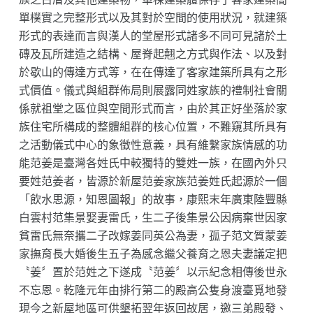
單樸實之完整形式以及其對於空間的使用狀況，就建築
形式的表達而言與漢人的堂屋形式諸多不同可見諸於土
磚及瓦所建造之結構、屋脊起翹之方式與作法、以及對
於歇山的傳達方式等，在在傳達了客家建築所具有之形
式價值。儀式與組群佈局則展露同姓家族的禮制社會關
係就祖堂之區位與空間形式而言，由於其正好坐落於家
族住宅所構成的整體組群的核心位置，不難窺其所具有
之活動儀式中心的象徵性意義，具有維繫家族情感的功
能范姜是臺灣各姓氏中較獨特的雙姓一族，在國內外只
要姓范姜者，皆源於新屋范姜家族范姜姓氏起源於一個
「飲水思源，知恩圖報」的故事，康熙末年廣東陸豐縣
白雲村范集景娶妻雷氏，生二子後集景公因病棄世因家
貧雷氏無奈攜二子改嫁姜同英公為妻，孤子范文質蒙姜
家撫育長大婚後生五子為感念繼父養育之恩夫妻議定把
〝姜〞置於范姓之下遂成〝范姜〞以示紀念相傳後世永
不忘恩。乾隆元年由排行第二的殿高公隻身渡臺覓地發
現今之新屋地區可供墾拓翌年返回故居，邀三弟殿發、