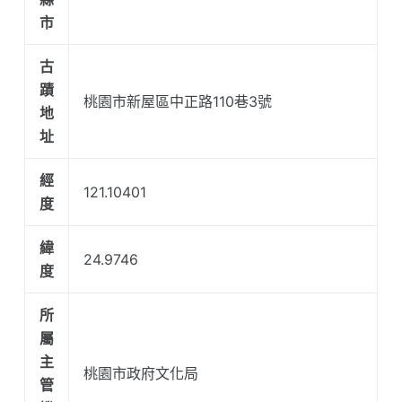
市
古
蹟
桃園市新屋區中正路110巷3號
地
址
經
121.10401
度
緯
24.9746
度
所
屬
主
桃園市政府文化局
管