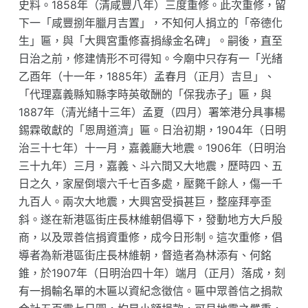
史料。1858年（清咸豐八年）三度重修。此次重修，留
下一「咸豐捌年臘月吉置」，不知何人捐立的「帝德化
生」匾，與「大興宮重修喜捐緣金名碑」。嗣後，直至
日治之前，修建情形不可得知。今廟中只存有一「光緒
乙酉年（十一年，1885年）孟春月（正月）吉旦」、
「代理嘉義縣知縣李時英敬酬的「保我赤子」匾，與
1887年（清光緒十三年）孟夏（四月）署笨港分具事楊
錫霖敬獻的「恩周道濟」匾。日治初期，1904年（日明
治三十七年）十一月，嘉義廳大地震。1906年（日明治
三十九年）三月，嘉義、斗六間又大地震，歷時四、五
日之久，家屋倒壞六千七百多處，壓斃千餘人，傷一千
九百人。兩次大地震，大興宮受損甚巨，整座拜亭歪
斜。遂在新港區街庄長林維朝倡導下，發動地方大戶殷
商，以及眾善信捐資重修，成今日形制。這次重修，倡
導者為新港區街庄長林維朝，督造者為林添有、何銘
錐，於1907年（日明治四十年）端月（正月）落成，刻
有一捐輸名單的木匾以資紀念徵信。匾中眾善信之捐款