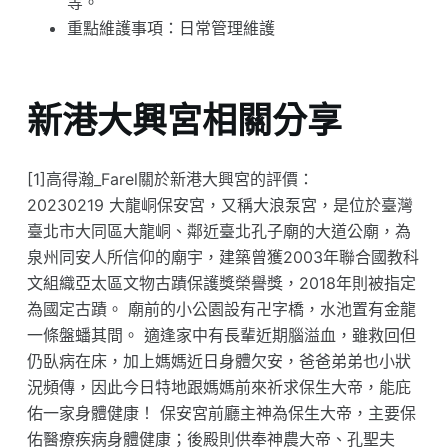
等。
重點維護事項：日常管理維護
新港大興宮相關分享
[1]高得瀚_Farel關於新港大興宮的評價：
20230219 大龍峒保安宮，又稱大浪泵宮，是位於臺灣
臺北市大同區大龍峒、鄰近臺北孔子廟的大道公廟，為
泉州同安人所信仰的廟宇，建築曾獲2003年聯合國教科
文組織亞太區文物古蹟保護獎榮譽獎，2018年則被指定
為國定古蹟。 廟前的小公園設有卍字橋，水池置有金龍
一條盤蟠其間。 適逢家中有長輩近期腦溢血，雖救回但
仍臥病在床，加上媽媽近日身體欠安，爸爸弟弟也小狀
況頻傳，因此今日特地跟媽媽前來祈求保生大帝，能庇
佑一家身體健康！ 保安宮前廳主神為保生大帝，主要保
佑醫療疾病身體健康；後殿則供奉神農大帝、孔聖夫