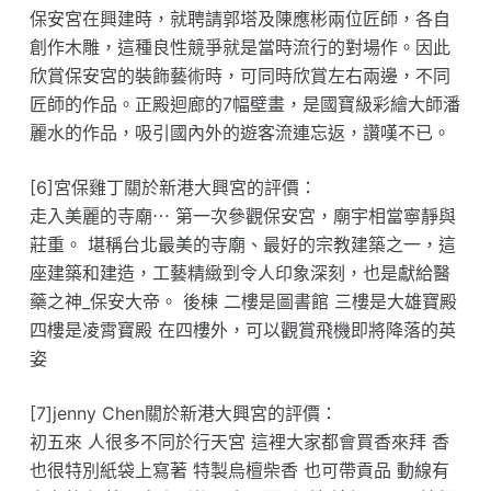
保安宮在興建時，就聘請郭塔及陳應彬兩位匠師，各自
創作木雕，這種良性競爭就是當時流行的對場作。因此
欣賞保安宮的裝飾藝術時，可同時欣賞左右兩邊，不同
匠師的作品。正殿迴廊的7幅壁畫，是國寶級彩繪大師潘
麗水的作品，吸引國內外的遊客流連忘返，讚嘆不已。
[6]宮保雞丁關於新港大興宮的評價：
走入美麗的寺廟⋯ 第一次參觀保安宮，廟宇相當寧靜與
莊重。 堪稱台北最美的寺廟、最好的宗教建築之一，這
座建築和建造，工藝精緻到令人印象深刻，也是獻給醫
藥之神_保安大帝。 後棟 二樓是圖書館 三樓是大雄寶殿
四樓是凌霄寶殿 在四樓外，可以觀賞飛機即將降落的英
姿
[7]jenny Chen關於新港大興宮的評價：
初五來 人很多不同於行天宮 這裡大家都會買香來拜 香
也很特別紙袋上寫著 特製烏檀柴香 也可帶貢品 動線有