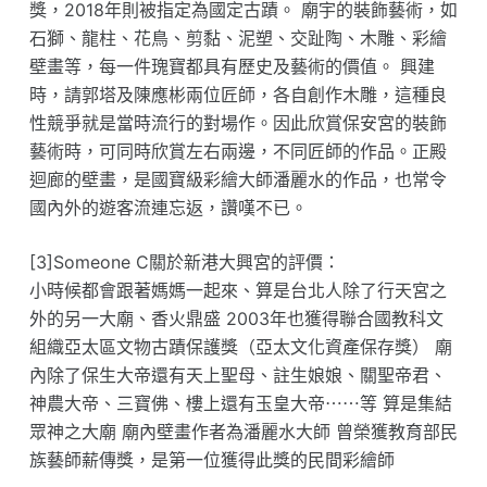
獎，2018年則被指定為國定古蹟。 廟宇的裝飾藝術，如
石獅、龍柱、花鳥、剪黏、泥塑、交趾陶、木雕、彩繪
壁畫等，每一件瑰寶都具有歷史及藝術的價值。 興建
時，請郭塔及陳應彬兩位匠師，各自創作木雕，這種良
性競爭就是當時流行的對場作。因此欣賞保安宮的裝飾
藝術時，可同時欣賞左右兩邊，不同匠師的作品。正殿
迴廊的壁畫，是國寶級彩繪大師潘麗水的作品，也常令
國內外的遊客流連忘返，讚嘆不已。
[3]Someone C關於新港大興宮的評價：
小時候都會跟著媽媽一起來、算是台北人除了行天宮之
外的另一大廟、香火鼎盛 2003年也獲得聯合國教科文
組織亞太區文物古蹟保護獎（亞太文化資產保存獎） 廟
內除了保生大帝還有天上聖母、註生娘娘、關聖帝君、
神農大帝、三寶佛、樓上還有玉皇大帝⋯⋯等 算是集結
眾神之大廟 廟內壁畫作者為潘麗水大師 曾榮獲教育部民
族藝師薪傳獎，是第一位獲得此獎的民間彩繪師