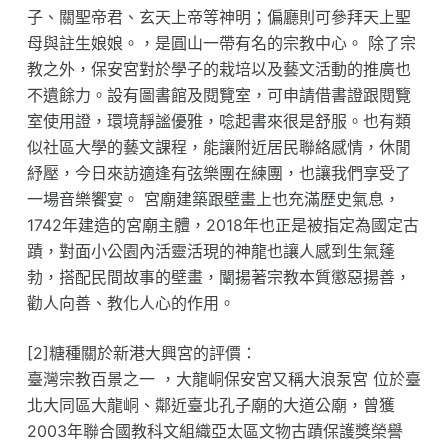
子、關聖帝君、玄天上帝等神明；偏廳則可參拜天上聖
母與註生娘娘。，是圓山一帶有名的宗教中心。 除了宗
教之外，保安宮對於學子的栽培以及藝文活動的推廣也
不遺餘力。設有圖書館及閱覽室，可申請借書證跟閱覽
室使用證，環境靜謐優雅，唸起書來很是舒服。也有類
似社區大學的藝文課程，能讓附近居民聯絡感情，休閒
紓壓，今日來訪適逢有弦樂團在練團，也讓我們享受了
一場音樂饗宴。 宮廟建築跟壁畫上也充滿歷史氣息，
1742年建造的宮廟主體，2018年也正是被指定為國定古
蹟，對面小公園內活靈活現的神龍也讓人感到生氣蓬
勃，搭配民間故事的壁畫，闡揚著宗教本質懲惡揚善，
勸人向善、教化人心的作用。
[2]糖種關於新港大興宮的評價：
臺灣宗教百景之一 ，大龍峒保安宮又稱大浪泵宮 位於臺
北大同區大龍峒、鄰近臺北孔子廟的大道公廟，曾獲
2003年聯合國教科文組織亞太區文物古蹟保護獎榮譽