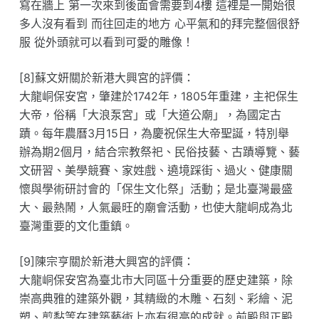
寫在牆上 第一次來到後面會需要到4樓 這裡是一開始很
多人沒有看到 而往回走的地方 心平氣和的拜完整個很舒
服 從外頭就可以看到可愛的雕像！
[8]蘇文妍關於新港大興宮的評價：
大龍峒保安宮，肇建於1742年，1805年重建，主祀保生
大帝，俗稱「大浪泵宮」或「大道公廟」，為國定古
蹟。每年農曆3月15日，為慶祝保生大帝聖誕，特別舉
辦為期2個月，結合宗教祭祀、民俗技藝、古蹟導覽、藝
文研習、美學競賽、家姓戲、遶境踩街、過火、健康關
懷與學術研討會的「保生文化祭」活動；是北臺灣最盛
大、最熱鬧，人氣最旺的廟會活動，也使大龍峒成為北
臺灣重要的文化重鎮。
[9]陳宗亨關於新港大興宮的評價：
大龍峒保安宮為臺北市大同區十分重要的歷史建築，除
崇高典雅的建築外觀，其精緻的木雕、石刻、彩繪、泥
塑、剪黏等在建築藝術上亦有很高的成就。前殿與正殿