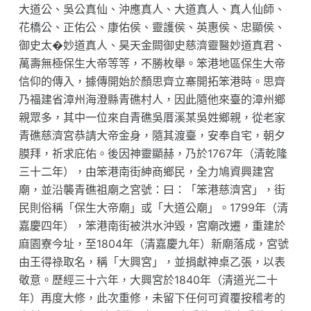
大道公、吳公真仙、沖應真人、大道真人、真人仙師、
花橋公、正佑公、康佑侯、靈護侯、英惠侯、忠顯侯、
御史太�妙道真人、昊天金闕御史慈濟靈醫妙道真君、
萬壽無極保生大帝等等，不勝枚舉。笨港地區保生大帝
信仰的傳入，據傳開始於顏思齊立寨開拓笨港時。思齊
乃福建省漳州海澄縣青礁村人，因此隨他來臺的漳州鄉
親眾多，其中一位來自青礁吳厝溪某吳姓鄉親，從老家
青礁慈濟宮恭請大帝金身，隨其渡臺，安奉自宅，朝夕
膜拜，祈求庇佑。後因神靈顯赫，乃於1767年（清乾隆
三十二年），由笨港南街紳商鄉民，全力鳩資興建宮
廟，並沿襲青礁祖廟之宮號：曰：「笨港慈濟宮」，街
民則俗稱「保生大帝廟」或「大道公廟」。1799年（清
嘉慶四年），笨港南街被洪水沖毀，宮廟改遷，重建於
麻園寮今址，至1804年（清嘉慶九年）新廟落成，宮號
由王得祿取名，稱「大興宮」，並捐獻神桌乙張，以表
敬意。歷經三十六年，大興宮於1840年（清道光二十
年）再度大修，此次重修，未留下任何可資覆按稽考的