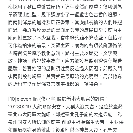
都採用了歇山重簷式屋頂，造型沈穩而厚重；後殿則為
單簷硬山造型，殿下迴廊掛了一盞盞古色古香的燈籠，
而兩側渾厚的通樑及鮮花香案，當虔誠祝禱的人們逐迴
而過，幾許香煙裊裊的畫面是美麗的庶民日常；廟內主
殿兩側置放了不少盆栽，當中綠葉雖不算茂盛，但恰好
可作為拍攝的前景，突顯主題；廟內的各項裝飾藝術依
古時習慣皆賦予教化意涵，題材主要以歷史、文學典
故、神話、傳說故事為主，廟方並設有照明燈強化觀看
體驗，若要拍照的話則須注意反差過大問題；前殿入門
後兩側設有燭臺，其實就是最原始的光明燈，局部特寫
的話也可當作是保安宮廟宇攝影的一項特色。
[10]eleven lin (俊小宇)關於新港大興宮的評價：
20230219 大龍峒保安宮，又稱大浪泵宮，是位於臺灣
臺北市大同區大龍峒、鄰近臺北孔子廟的大道公廟，為
泉州同安人所信仰的廟宇 前殿主神為保生大帝，主要保
佑醫療疾病身體健康；後殿則供奉神農大帝、孔聖夫