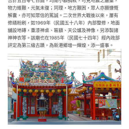
合計五百零七日圓，均是小額捐款，可見地震之嚴重，
物力維艱，元氣未復；同理，地方艱困，眾人亦願慷慨
解囊，亦可知眾信的篤誠。二次世界大戰後以來，屢有
修繕粉刷，如1969年（民國五十八年）內部整修，地面
舖設地磚，重漆神桌、匾額、天公爐及神像，另添製諸
神神衣等。該廟也在1985年（民國七十四年）經內政部
評定為第三級古蹟，為新港鄉增一輝煌，添一盛事。