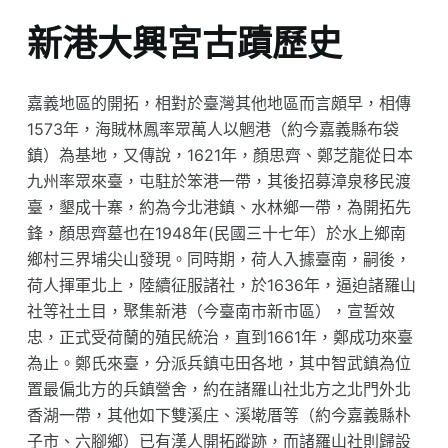
新港大興宮古蹟歷史
嘉義地區的開拓，相對於臺灣其他地區而言頗早，相傳
1573年，海賊林鳳率眾萬人以魍港（約今嘉義縣布袋
鎮）為基地，又傳說，1621年，顏思齊、鄭芝龍從日本
九州率眾來臺，屯駐於笨港一帶，其後招募漳泉移民渡
臺，墾成十寨，約為今北港鎮、水林鄉一帶，為開拓先
鋒，顏思齊墓也在1948年(民國三十七年）於水上鄉南
鄉村三界埔尖山發現。同時期，荷人入據臺南，嗣後，
荷人揮軍北上，陸續征服諸社，於1636年，逼迫諸羅山
社等社土目，聚集新港（今臺南市新市區），宣誓效
忠，正式受荷蘭的殖民統治，直到1661年，鄭成功來臺
為止。鄭氏來臺，分派兵鎮屯田各地，其中智武鎮為位
置最偏北方的兵鎮營舍，約在諸羅山社北方之北門外北
香湖一帶，其他如下雙溪庄、溪墘厝等（約今嘉義縣朴
子市、六腳鄉）已有漢人開拓蹤跡，而諸羅山社則歸設