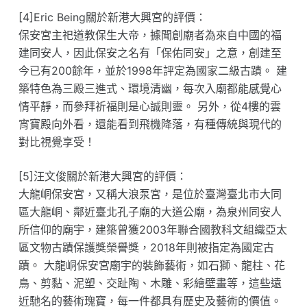
[4]Eric Being關於新港大興宮的評價：
保安宮主祀道教保生大帝，據聞創廟者為來自中國的福
建同安人，因此保安之名有「保佑同安」之意，創建至
今已有200餘年，並於1998年評定為國家二級古蹟。 建
築特色為三殿三進式、環境清幽，每次入廟都能感覺心
情平靜，而參拜祈福則是心誠則靈。 另外，從4樓的雲
宵寶殿向外看，還能看到飛機降落，有種傳統與現代的
對比視覺享受！
[5]汪文俊關於新港大興宮的評價：
大龍峒保安宮，又稱大浪泵宮，是位於臺灣臺北市大同
區大龍峒、鄰近臺北孔子廟的大道公廟，為泉州同安人
所信仰的廟宇，建築曾獲2003年聯合國教科文組織亞太
區文物古蹟保護獎榮譽獎，2018年則被指定為國定古
蹟。 大龍峒保安宮廟宇的裝飾藝術，如石獅、龍柱、花
鳥、剪黏、泥塑、交趾陶、木雕、彩繪壁畫等，這些遠
近馳名的藝術瑰寶，每一件都具有歷史及藝術的價值。