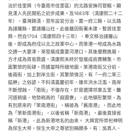
治於佳里興（今臺南市佳里區）的北路安撫司管轄。顯
見漢人先民開拓之初步成果。及1683年（清康熙二十二
年），臺灣歸清，翌年設官分治，置一府三縣，以北路
為諸羅縣，置諸羅山社。此後雖因衙署未建，暫居佳里
興，然自1704（清康熙四十三年），奉文移治諸羅山
後，即成為府戍以北之政軍中心。而笨港一地成為水路
交通一大要津，漸發展成重要河港口。其後墾務進展，
方才成為貿易鼎盛。清康熙末終於發展成商賈輳集，市
面繁榮的街肆。而據當時所繪地圖，笨港南街又分前、
後兩街，加上對岸北街，其繁榮情況，有「一府二笨三
艋舺」之俗諺。不料清嘉慶初年，連年洪水泛濫，南岸
不斷侵蝕，「南街」不復存在，於是選擇郊東五里，離
河道稍遠，地勢稍高的「麻園寮」，此地頓形繁榮，為
有別原來的「笨南港街」，稱彼為「舊南港」，而此地
為「笨新南港街」，以後省稱「新南港」，最後直接省
稱「新港」，此為新港地名的由來。 大興宮所崇祀神明
為保生大帝，保生大帝之尊號別稱頗多，有：吳真人、