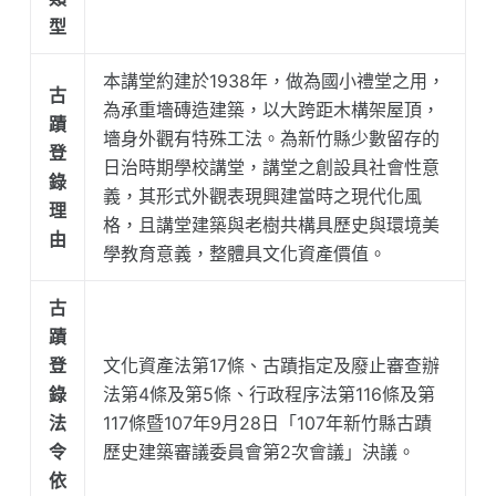
型
本講堂約建於1938年，做為國小禮堂之用，
古
為承重墻磚造建築，以大跨距木構架屋頂，
蹟
墻身外觀有特殊工法。為新竹縣少數留存的
登
日治時期學校講堂，講堂之創設具社會性意
錄
義，其形式外觀表現興建當時之現代化風
理
格，且講堂建築與老樹共構具歷史與環境美
由
學教育意義，整體具文化資產價值。
古
蹟
登
文化資產法第17條、古蹟指定及廢止審查辦
錄
法第4條及第5條、行政程序法第116條及第
法
117條暨107年9月28日「107年新竹縣古蹟
令
歷史建築審議委員會第2次會議」決議。
依