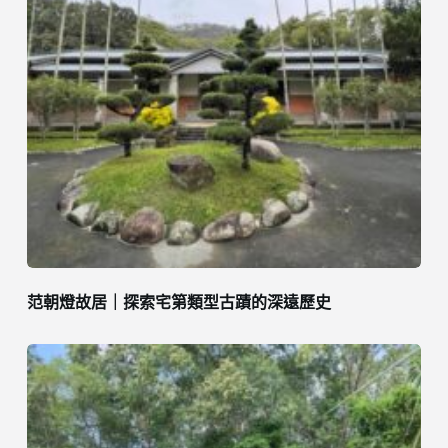
范朝燈故居｜探索宅第類型古蹟的深遠歷史