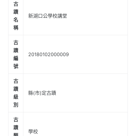
古
蹟
新湖口公學校講堂
名
稱
古
蹟
20180102000009
編
號
古
蹟
縣(市)定古蹟
級
別
古
蹟
學校
類