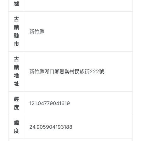
據
古
蹟
新竹縣
縣
市
古
蹟
新竹縣湖口鄉愛勢村民族街222號
地
址
經
121.04779041619
度
緯
24.905904193188
度